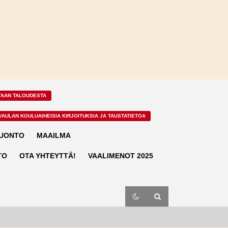
TAAN TALOUDESTA
VAULAN KOULUAIHEISIA KIRJOITUKSIA JA TAUSTATIETOA
LUONTO
MAAILMA
TO
OTA YHTEYTTÄ!
VAALIMENOT 2025