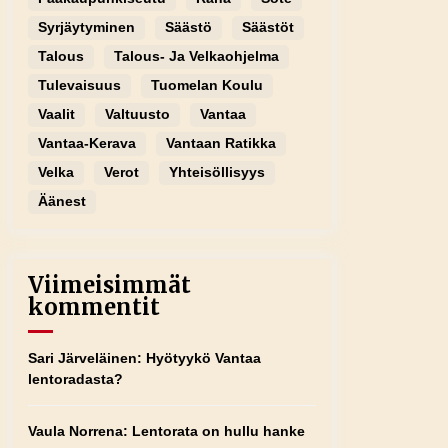
Syrjäytyminen
Säästö
Säästöt
Talous
Talous- Ja Velkaohjelma
Tulevaisuus
Tuomelan Koulu
Vaalit
Valtuusto
Vantaa
Vantaa-Kerava
Vantaan Ratikka
Velka
Verot
Yhteisöllisyys
Äänest
Viimeisimmät
kommentit
Sari Järveläinen
:
Hyötyykö Vantaa
lentoradasta?
Vaula Norrena
:
Lentorata on hullu hanke