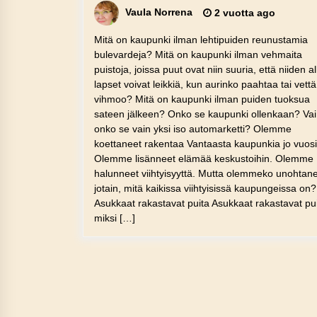
Vaula Norrena
2 vuotta ago
Mitä on kaupunki ilman lehtipuiden reunustamia
bulevardeja? Mitä on kaupunki ilman vehmaita
puistoja, joissa puut ovat niin suuria, että niiden al
lapset voivat leikkiä, kun aurinko paahtaa tai vettä
vihmoo? Mitä on kaupunki ilman puiden tuoksua
sateen jälkeen? Onko se kaupunki ollenkaan? Vai
onko se vain yksi iso automarketti? Olemme
koettaneet rakentaa Vantaasta kaupunkia jo vuosi
Olemme lisänneet elämää keskustoihin. Olemme
halunneet viihtyisyyttä. Mutta olemmeko unohtan
jotain, mitä kaikissa viihtyisissä kaupungeissa on?
Asukkaat rakastavat puita Asukkaat rakastavat pu
miksi […]