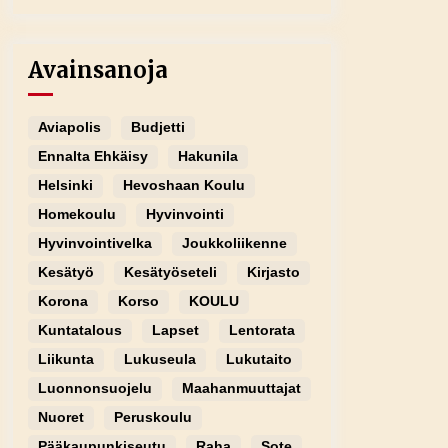
Avainsanoja
Aviapolis
Budjetti
Ennalta Ehkäisy
Hakunila
Helsinki
Hevoshaan Koulu
Homekoulu
Hyvinvointi
Hyvinvointivelka
Joukkoliikenne
Kesätyö
Kesätyöseteli
Kirjasto
Korona
Korso
KOULU
Kuntatalous
Lapset
Lentorata
Liikunta
Lukuseula
Lukutaito
Luonnonsuojelu
Maahanmuuttajat
Nuoret
Peruskoulu
Pääkaupunkiseutu
Raha
Sote