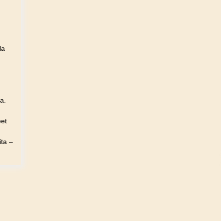
la
a.
eet
ita –