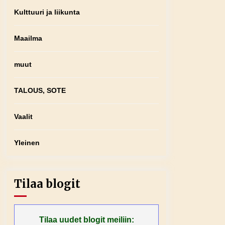
Kulttuuri ja liikunta
Maailma
muut
TALOUS, SOTE
Vaalit
Yleinen
Tilaa blogit
Tilaa uudet blogit meiliin: