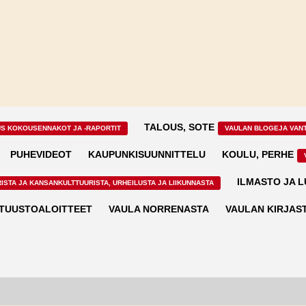
TALOUS, SOTE
US KOKOUSENNAKOT JA -RAPORTIT
VAULAN BLOGEJA VAN
PUHEVIDEOT
KAUPUNKISUUNNITTELU
KOULU, PERHE
ILMASTO JA 
ISTA JA KANSANKULTTUURISTA, URHEILUSTA JA LIIKUNNASTA
TUUSTOALOITTEET
VAULA NORRENASTA
VAULAN KIRJAS