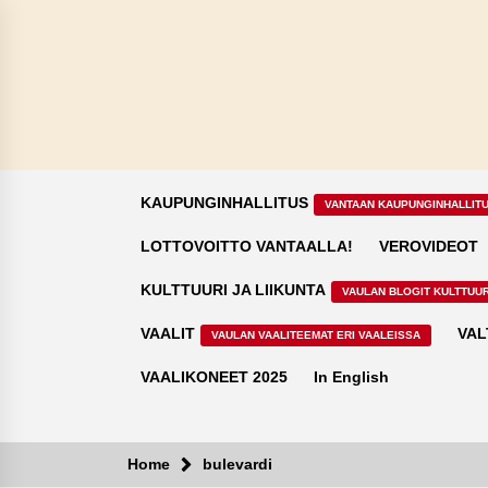
Skip
to
content
KAUPUNGINHALLITUS
VANTAAN KAUPUNGINHALLIT
LOTTOVOITTO VANTAALLA!
VEROVIDEOT
KULTTUURI JA LIIKUNTA
VAULAN BLOGIT KULTTUUR
VAALIT
VAL
VAULAN VAALITEEMAT ERI VAALEISSA
VAALIKONEET 2025
In English
Home
bulevardi