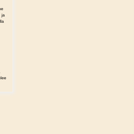
ne
 ja
lla
a
ulee