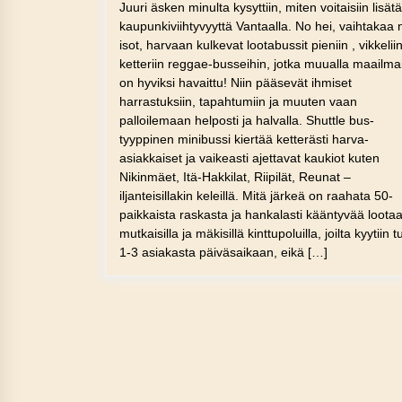
Juuri äsken minulta kysyttiin, miten voitaisiin lisätä
kaupunkiviihtyvyyttä Vantaalla. No hei, vaihtakaa 
isot, harvaan kulkevat lootabussit pieniin , vikkeliin
ketteriin reggae-busseihin, jotka muualla maailma
on hyviksi havaittu! Niin pääsevät ihmiset
harrastuksiin, tapahtumiin ja muuten vaan
palloilemaan helposti ja halvalla. Shuttle bus-
tyyppinen minibussi kiertää ketterästi harva-
asiakkaiset ja vaikeasti ajettavat kaukiot kuten
Nikinmäet, Itä-Hakkilat, Riipilät, Reunat –
iljanteisillakin keleillä. Mitä järkeä on raahata 50-
paikkaista raskasta ja hankalasti kääntyvää loota
mutkaisilla ja mäkisillä kinttupoluilla, joilta kyytiin t
1-3 asiakasta päiväsaikaan, eikä […]