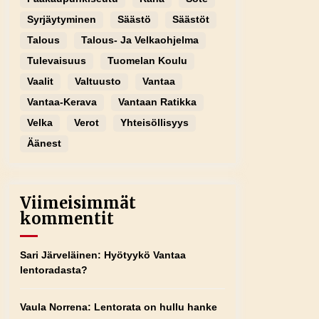
Syrjäytyminen
Säästö
Säästöt
Talous
Talous- Ja Velkaohjelma
Tulevaisuus
Tuomelan Koulu
Vaalit
Valtuusto
Vantaa
Vantaa-Kerava
Vantaan Ratikka
Velka
Verot
Yhteisöllisyys
Äänest
Viimeisimmät
kommentit
Sari Järveläinen
:
Hyötyykö Vantaa
lentoradasta?
Vaula Norrena
:
Lentorata on hullu hanke