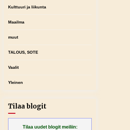
Kulttuuri ja liikunta
Maailma
muut
TALOUS, SOTE
Vaalit
Yleinen
Tilaa blogit
Tilaa uudet blogit meiliin: