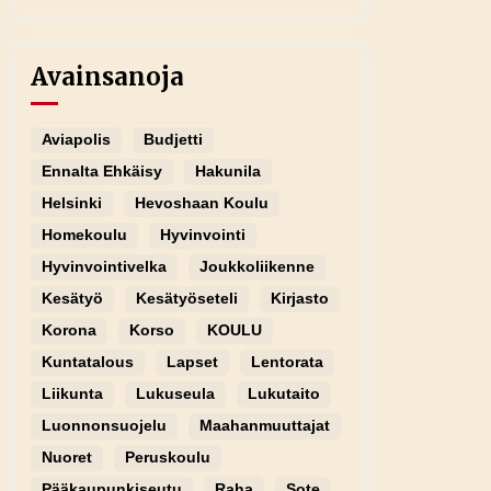
Avainsanoja
Aviapolis
Budjetti
Ennalta Ehkäisy
Hakunila
Helsinki
Hevoshaan Koulu
Homekoulu
Hyvinvointi
Hyvinvointivelka
Joukkoliikenne
Kesätyö
Kesätyöseteli
Kirjasto
Korona
Korso
KOULU
Kuntatalous
Lapset
Lentorata
Liikunta
Lukuseula
Lukutaito
Luonnonsuojelu
Maahanmuuttajat
Nuoret
Peruskoulu
Pääkaupunkiseutu
Raha
Sote