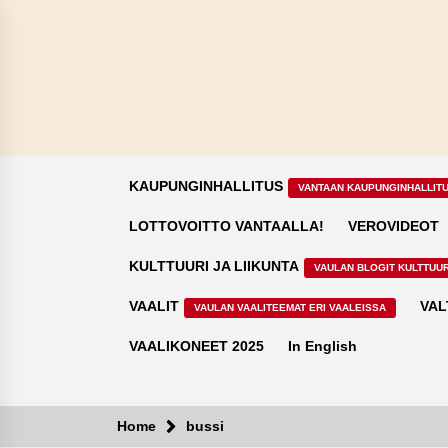
Skip
to
content
KAUPUNGINHALLITUS
VANTAAN KAUPUNGINHALLIT
LOTTOVOITTO VANTAALLA!
VEROVIDEOT
KULTTUURI JA LIIKUNTA
VAULAN BLOGIT KULTTUUR
VAALIT
VAL
VAULAN VAALITEEMAT ERI VAALEISSA
VAALIKONEET 2025
In English
Home
bussi