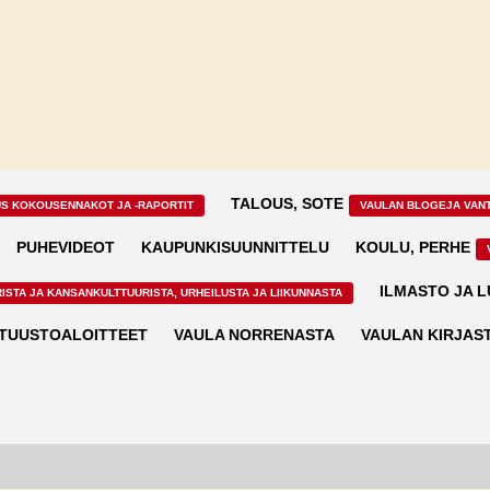
TALOUS, SOTE
US KOKOUSENNAKOT JA -RAPORTIT
VAULAN BLOGEJA VAN
PUHEVIDEOT
KAUPUNKISUUNNITTELU
KOULU, PERHE
ILMASTO JA 
ISTA JA KANSANKULTTUURISTA, URHEILUSTA JA LIIKUNNASTA
TUUSTOALOITTEET
VAULA NORRENASTA
VAULAN KIRJAS