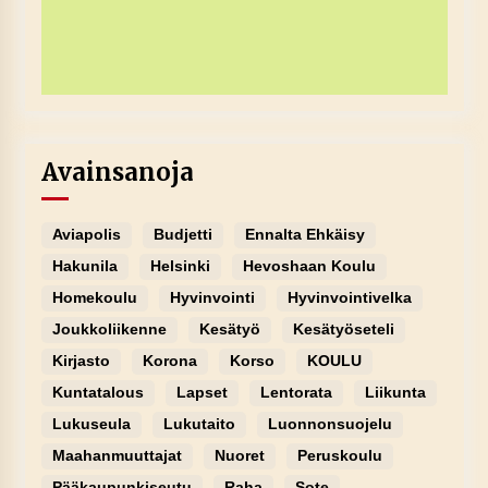
Avainsanoja
Aviapolis
Budjetti
Ennalta Ehkäisy
Hakunila
Helsinki
Hevoshaan Koulu
Homekoulu
Hyvinvointi
Hyvinvointivelka
Joukkoliikenne
Kesätyö
Kesätyöseteli
Kirjasto
Korona
Korso
KOULU
Kuntatalous
Lapset
Lentorata
Liikunta
Lukuseula
Lukutaito
Luonnonsuojelu
Maahanmuuttajat
Nuoret
Peruskoulu
Pääkaupunkiseutu
Raha
Sote