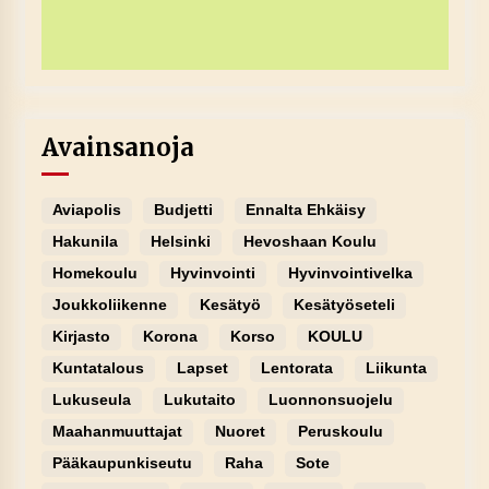
Avainsanoja
Aviapolis
Budjetti
Ennalta Ehkäisy
Hakunila
Helsinki
Hevoshaan Koulu
Homekoulu
Hyvinvointi
Hyvinvointivelka
Joukkoliikenne
Kesätyö
Kesätyöseteli
Kirjasto
Korona
Korso
KOULU
Kuntatalous
Lapset
Lentorata
Liikunta
Lukuseula
Lukutaito
Luonnonsuojelu
Maahanmuuttajat
Nuoret
Peruskoulu
Pääkaupunkiseutu
Raha
Sote