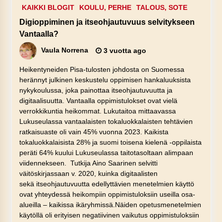
KAIKKI BLOGIT
KOULU, PERHE
TALOUS, SOTE
Digioppiminen ja itseohjautuvuus selvitykseen
Vantaalla?
Vaula Norrena
3 vuotta ago
Heikentyneiden Pisa-tulosten johdosta on Suomessa
herännyt julkinen keskustelu oppimisen hankaluuksista
nykykoulussa, joka painottaa itseohjautuvuutta ja
digitaalisuutta. Vantaalla oppimistulokset ovat vielä
verrokkikuntia heikommat. Lukutaitoa mittaavassa
Lukuseulassa vantaalaisten tokaluokkalaisten tehtävien
ratkaisuaste oli vain 45% vuonna 2023. Kaikista
tokaluokkalaisista 28% ja suomi toisena kielenä -oppilaista
peräti 64% kuului Lukuseulassa taitotasoltaan alimpaan
viidennekseen. Tutkija Aino Saarinen selvitti
väitöskirjassaan v. 2020, kuinka digitaalisten
sekä itseohjautuvuutta edellyttävien menetelmien käyttö
ovat yhteydessä heikompiin oppimistuloksiin useilla osa-
alueilla – kaikissa ikäryhmissä.Näiden opetusmenetelmien
käytöllä oli erityisen negatiivinen vaikutus oppimistuloksiin