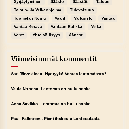
Syrjäytyminen
Säästö
Säästöt
Talous
Talous- Ja Velkaohjelma
Tulevaisuus
Tuomelan Koulu
Vaalit
Valtuusto
Vantaa
Vantaa-Kerava
Vantaan Ratikka
Velka
Verot
Yhteisöllisyys
Äänest
Viimeisimmät kommentit
Sari Järveläinen
:
Hyötyykö Vantaa lentoradasta?
Vaula Norrena
:
Lentorata on hullu hanke
Anna Savikko
:
Lentorata on hullu hanke
Pauli Fallstrom.
:
Pieni iltakoulu Lentoradasta