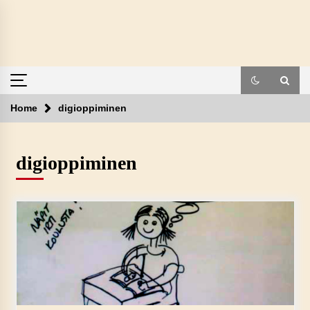
Skip
to
content
Home
digioppiminen
digioppiminen