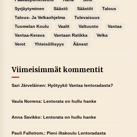
Syrjäytyminen
Säästö
Säästöt
Talous
Talous- Ja Velkaohjelma
Tulevaisuus
Tuomelan Koulu
Vaalit
Valtuusto
Vantaa
Vantaa-Kerava
Vantaan Ratikka
Velka
Verot
Yhteisöllisyys
Äänest
Viimeisimmät kommentit
Sari Järveläinen
:
Hyötyykö Vantaa lentoradasta?
Vaula Norrena
:
Lentorata on hullu hanke
Anna Savikko
:
Lentorata on hullu hanke
Pauli Fallstrom.
:
Pieni iltakoulu Lentoradasta