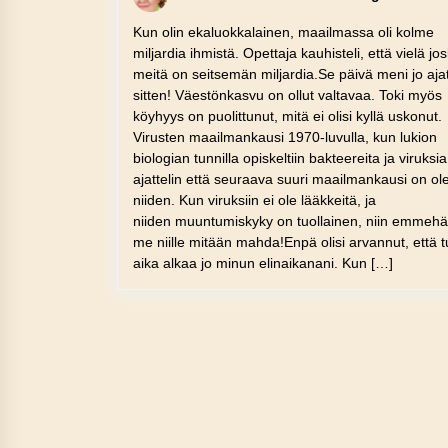
Kun olin ekaluokkalainen, maailmassa oli kolme
miljardia ihmistä. Opettaja kauhisteli, että vielä jo
meitä on seitsemän miljardia.Se päivä meni jo aja
sitten! Väestönkasvu on ollut valtavaa. Toki myös
köyhyys on puolittunut, mitä ei olisi kyllä uskonut.
Virusten maailmankausi 1970-luvulla, kun lukion
biologian tunnilla opiskeltiin bakteereita ja viruksia
ajattelin että seuraava suuri maailmankausi on ol
niiden. Kun viruksiin ei ole lääkkeitä, ja
niiden muuntumiskyky on tuollainen, niin emmeh
me niille mitään mahda!Enpä olisi arvannut, että 
aika alkaa jo minun elinaikanani. Kun […]