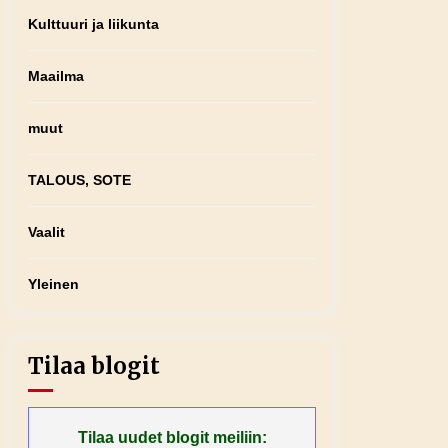
Kulttuuri ja liikunta
Maailma
muut
TALOUS, SOTE
Vaalit
Yleinen
Tilaa blogit
Tilaa uudet blogit meiliin: