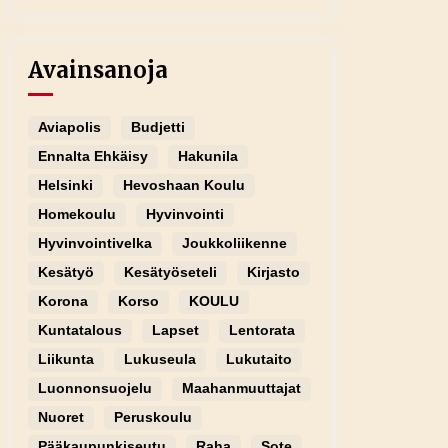
Avainsanoja
Aviapolis
Budjetti
Ennalta Ehkäisy
Hakunila
Helsinki
Hevoshaan Koulu
Homekoulu
Hyvinvointi
Hyvinvointivelka
Joukkoliikenne
Kesätyö
Kesätyöseteli
Kirjasto
Korona
Korso
KOULU
Kuntatalous
Lapset
Lentorata
Liikunta
Lukuseula
Lukutaito
Luonnonsuojelu
Maahanmuuttajat
Nuoret
Peruskoulu
Pääkaupunkiseutu
Raha
Sote