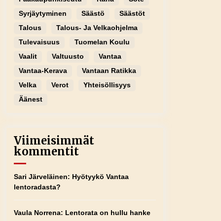
Syrjäytyminen
Säästö
Säästöt
Talous
Talous- Ja Velkaohjelma
Tulevaisuus
Tuomelan Koulu
Vaalit
Valtuusto
Vantaa
Vantaa-Kerava
Vantaan Ratikka
Velka
Verot
Yhteisöllisyys
Äänest
Viimeisimmät
kommentit
Sari Järveläinen
:
Hyötyykö Vantaa
lentoradasta?
Vaula Norrena
:
Lentorata on hullu hanke