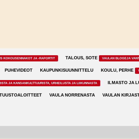
TALOUS, SOTE
US KOKOUSENNAKOT JA -RAPORTIT
VAULAN BLOGEJA VAN
PUHEVIDEOT
KAUPUNKISUUNNITTELU
KOULU, PERHE
ILMASTO JA 
ISTA JA KANSANKULTTUURISTA, URHEILUSTA JA LIIKUNNASTA
TUUSTOALOITTEET
VAULA NORRENASTA
VAULAN KIRJAS