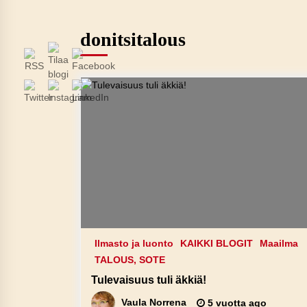
donitsitalous
Ilmasto ja luonto
KAIKKI BLOGIT
Maailma
TALOUS, SOTE
Tulevaisuus tuli äkkiä!
Vaula Norrena
5 vuotta ago