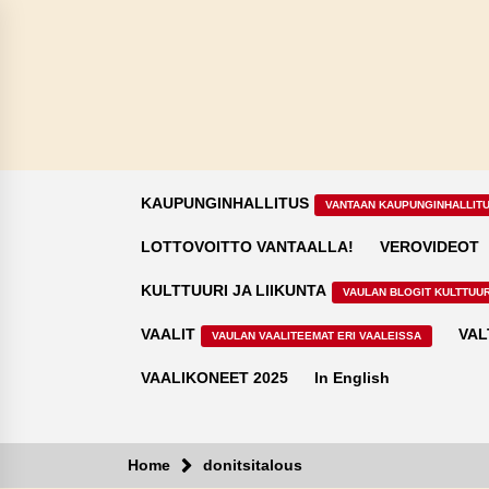
Skip
to
content
KAUPUNGINHALLITUS
VANTAAN KAUPUNGINHALLIT
LOTTOVOITTO VANTAALLA!
VEROVIDEOT
KULTTUURI JA LIIKUNTA
VAULAN BLOGIT KULTTUUR
VAALIT
VAL
VAULAN VAALITEEMAT ERI VAALEISSA
VAALIKONEET 2025
In English
Home
donitsitalous