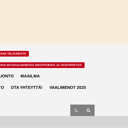
TAAN TALOUDESTA
VAULAN KOULUAIHEISIA KIRJOITUKSIA JA TAUSTATIETOA
LUONTO
MAAILMA
TO
OTA YHTEYTTÄ!
VAALIMENOT 2025