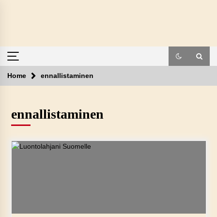
Skip
to
content
Home
ennallistaminen
ennallistaminen