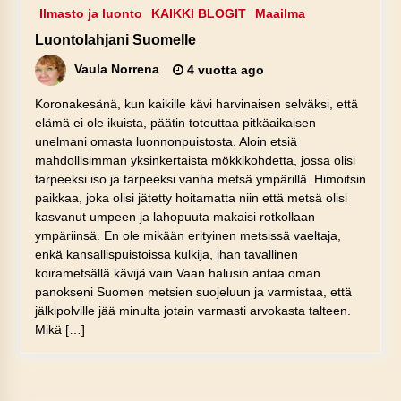
Ilmasto ja luonto
KAIKKI BLOGIT
Maailma
Luontolahjani Suomelle
Vaula Norrena
4 vuotta ago
Koronakesänä, kun kaikille kävi harvinaisen selväksi, että
elämä ei ole ikuista, päätin toteuttaa pitkäaikaisen
unelmani omasta luonnonpuistosta. Aloin etsiä
mahdollisimman yksinkertaista mökkikohdetta, jossa olisi
tarpeeksi iso ja tarpeeksi vanha metsä ympärillä. Himoitsin
paikkaa, joka olisi jätetty hoitamatta niin että metsä olisi
kasvanut umpeen ja lahopuuta makaisi rotkollaan
ympäriinsä. En ole mikään erityinen metsissä vaeltaja,
enkä kansallispuistoissa kulkija, ihan tavallinen
koirametsällä kävijä vain.Vaan halusin antaa oman
panokseni Suomen metsien suojeluun ja varmistaa, että
jälkipolville jää minulta jotain varmasti arvokasta talteen.
Mikä […]