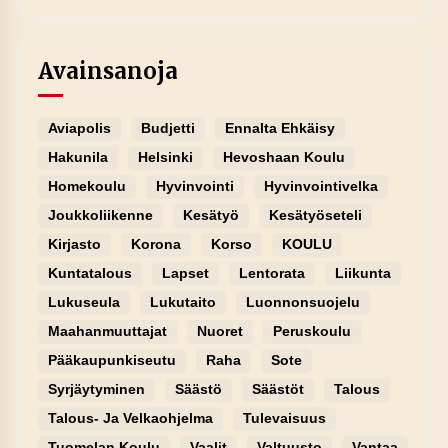
Avainsanoja
Aviapolis
Budjetti
Ennalta Ehkäisy
Hakunila
Helsinki
Hevoshaan Koulu
Homekoulu
Hyvinvointi
Hyvinvointivelka
Joukkoliikenne
Kesätyö
Kesätyöseteli
Kirjasto
Korona
Korso
KOULU
Kuntatalous
Lapset
Lentorata
Liikunta
Lukuseula
Lukutaito
Luonnonsuojelu
Maahanmuuttajat
Nuoret
Peruskoulu
Pääkaupunkiseutu
Raha
Sote
Syrjäytyminen
Säästö
Säästöt
Talous
Talous- Ja Velkaohjelma
Tulevaisuus
Tuomelan Koulu
Vaalit
Valtuusto
Vantaa