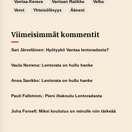
Vantaa-Kerava
Vantaan Ratikka
Velka
Verot
Yhteisöllisyys
Äänest
Viimeisimmät kommentit
Sari Järveläinen
:
Hyötyykö Vantaa lentoradasta?
Vaula Norrena
:
Lentorata on hullu hanke
Anna Savikko
:
Lentorata on hullu hanke
Pauli Fallstrom.
:
Pieni iltakoulu Lentoradasta
Juha Forsell
:
Miksi koulutus on minulle niin tärkeää