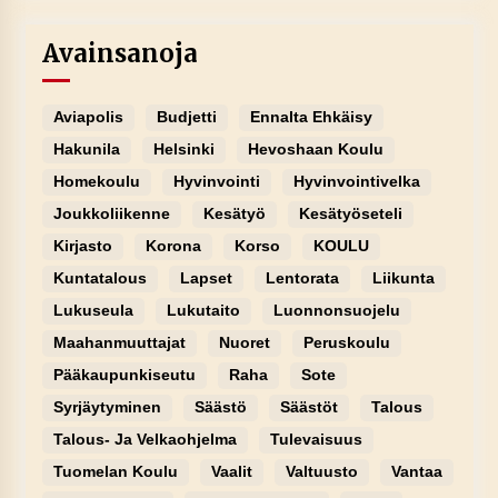
Avainsanoja
Aviapolis
Budjetti
Ennalta Ehkäisy
Hakunila
Helsinki
Hevoshaan Koulu
Homekoulu
Hyvinvointi
Hyvinvointivelka
Joukkoliikenne
Kesätyö
Kesätyöseteli
Kirjasto
Korona
Korso
KOULU
Kuntatalous
Lapset
Lentorata
Liikunta
Lukuseula
Lukutaito
Luonnonsuojelu
Maahanmuuttajat
Nuoret
Peruskoulu
Pääkaupunkiseutu
Raha
Sote
Syrjäytyminen
Säästö
Säästöt
Talous
Talous- Ja Velkaohjelma
Tulevaisuus
Tuomelan Koulu
Vaalit
Valtuusto
Vantaa