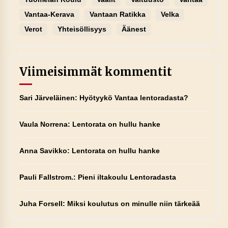
Vantaa-Kerava
Vantaan Ratikka
Velka
Verot
Yhteisöllisyys
Äänest
Viimeisimmät kommentit
Sari Järveläinen
:
Hyötyykö Vantaa lentoradasta?
Vaula Norrena
:
Lentorata on hullu hanke
Anna Savikko
:
Lentorata on hullu hanke
Pauli Fallstrom.
:
Pieni iltakoulu Lentoradasta
Juha Forsell
:
Miksi koulutus on minulle niin tärkeää