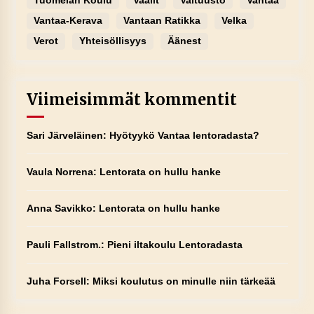
Tuomelan Koulu
Vaalit
Valtuusto
Vantaa
Vantaa-Kerava
Vantaan Ratikka
Velka
Verot
Yhteisöllisyys
Äänest
Viimeisimmät kommentit
Sari Järveläinen
:
Hyötyykö Vantaa lentoradasta?
Vaula Norrena
:
Lentorata on hullu hanke
Anna Savikko
:
Lentorata on hullu hanke
Pauli Fallstrom.
:
Pieni iltakoulu Lentoradasta
Juha Forsell
:
Miksi koulutus on minulle niin tärkeää