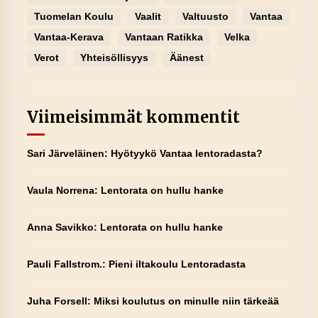
Tuomelan Koulu
Vaalit
Valtuusto
Vantaa
Vantaa-Kerava
Vantaan Ratikka
Velka
Verot
Yhteisöllisyys
Äänest
Viimeisimmät kommentit
Sari Järveläinen
:
Hyötyykö Vantaa lentoradasta?
Vaula Norrena
:
Lentorata on hullu hanke
Anna Savikko
:
Lentorata on hullu hanke
Pauli Fallstrom.
:
Pieni iltakoulu Lentoradasta
Juha Forsell
:
Miksi koulutus on minulle niin tärkeää