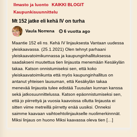
Ilmasto ja luonto
KAIKKI BLOGIT
Kaupunkisuunnittelu
Mt 152 jatke eli kehä IV on turha
Vaula Norrena
6 vuotta ago
Maantie 152 eli ns. Kehä IV linjauksesta Vantaan uudessa
yleiskaavassa. (25.1.2021) Olen tehnyt parhaani
yleiskaavatoimikunnassa ja kaupunginhallituksessa
saadakseni muutettua tien linjausta menemään Kesäkylän
takaa. Katson onnistumiseksi sen, että koko
yleiskaavatoimikunta että myös kaupunginhallitus on
antanut yhteisen lausuman, että Kesäkylän takaa
menevää linjausta tulee edistää Tuusulan kunnan kanssa
sekä jatkosuunnittelussa. Katson epäonnistumiseksi sen,
että jo piirrettyä ja vuosia kaavoissa ollutta linjausta ei
sitten viime metreillä piirretty enää uusiksi. Onneksi
saimme kaavaan vaihtoehtolinjaukselle nuolimerkinnnät.
Miksi linjaus on huono Miksi kaavassa oleva tien […]