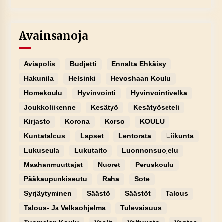
Avainsanoja
Aviapolis
Budjetti
Ennalta Ehkäisy
Hakunila
Helsinki
Hevoshaan Koulu
Homekoulu
Hyvinvointi
Hyvinvointivelka
Joukkoliikenne
Kesätyö
Kesätyöseteli
Kirjasto
Korona
Korso
KOULU
Kuntatalous
Lapset
Lentorata
Liikunta
Lukuseula
Lukutaito
Luonnonsuojelu
Maahanmuuttajat
Nuoret
Peruskoulu
Pääkaupunkiseutu
Raha
Sote
Syrjäytyminen
Säästö
Säästöt
Talous
Talous- Ja Velkaohjelma
Tulevaisuus