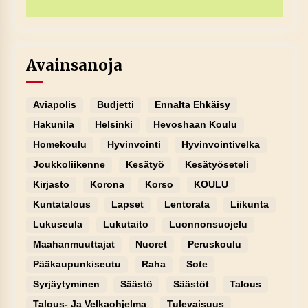
Avainsanoja
Aviapolis
Budjetti
Ennalta Ehkäisy
Hakunila
Helsinki
Hevoshaan Koulu
Homekoulu
Hyvinvointi
Hyvinvointivelka
Joukkoliikenne
Kesätyö
Kesätyöseteli
Kirjasto
Korona
Korso
KOULU
Kuntatalous
Lapset
Lentorata
Liikunta
Lukuseula
Lukutaito
Luonnonsuojelu
Maahanmuuttajat
Nuoret
Peruskoulu
Pääkaupunkiseutu
Raha
Sote
Syrjäytyminen
Säästö
Säästöt
Talous
Talous- Ja Velkaohjelma
Tulevaisuus