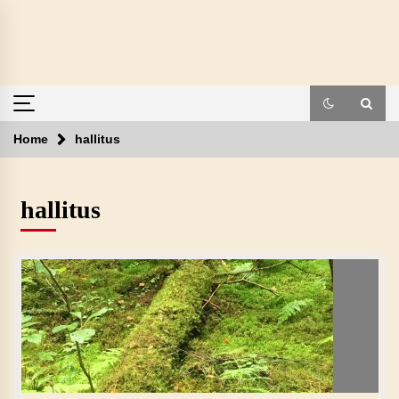
Skip
to
content
Home
hallitus
hallitus