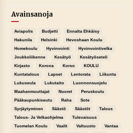
Avainsanoja
Aviapolis
Budjetti
Ennalta Ehkäisy
Hakunila
Helsinki
Hevoshaan Koulu
Homekoulu
Hyvinvointi
Hyvinvointivelka
Joukkoliikenne
Kesätyö
Kesätyöseteli
Kirjasto
Korona
Korso
KOULU
Kuntatalous
Lapset
Lentorata
Liikunta
Lukuseula
Lukutaito
Luonnonsuojelu
Maahanmuuttajat
Nuoret
Peruskoulu
Pääkaupunkiseutu
Raha
Sote
Syrjäytyminen
Säästö
Säästöt
Talous
Talous- Ja Velkaohjelma
Tulevaisuus
Tuomelan Koulu
Vaalit
Valtuusto
Vantaa