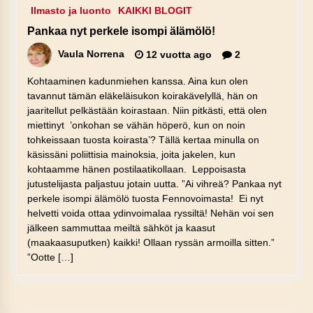
Ilmasto ja luonto
KAIKKI BLOGIT
Pankaa nyt perkele isompi älämölö!
Vaula Norrena
12 vuotta ago
2
Kohtaaminen kadunmiehen kanssa. Aina kun olen
tavannut tämän eläkeläisukon koirakävelyllä, hän on
jaaritellut pelkästään koirastaan. Niin pitkästi, että olen
miettinyt ’onkohan se vähän höperö, kun on noin
tohkeissaan tuosta koirasta’? Tällä kertaa minulla on
käsissäni poliittisia mainoksia, joita jakelen, kun
kohtaamme hänen postilaatikollaan. Leppoisasta
jutustelijasta paljastuu jotain uutta. ”Ai vihreä? Pankaa nyt
perkele isompi älämölö tuosta Fennovoimasta! Ei nyt
helvetti voida ottaa ydinvoimalaa ryssiltä! Nehän voi sen
jälkeen sammuttaa meiltä sähköt ja kaasut
(maakaasuputken) kaikki! Ollaan ryssän armoilla sitten.”
”Ootte […]