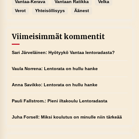
Vantaa-Kerava
Vantaan Ratikka
Velka
Verot
Yhteisöllisyys
Äänest
Viimeisimmät kommentit
Sari Järveläinen
:
Hyötyykö Vantaa lentoradasta?
Vaula Norrena
:
Lentorata on hullu hanke
Anna Savikko
:
Lentorata on hullu hanke
Pauli Fallstrom.
:
Pieni iltakoulu Lentoradasta
Juha Forsell
:
Miksi koulutus on minulle niin tärkeää