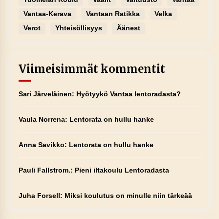
Vantaa-Kerava
Vantaan Ratikka
Velka
Verot
Yhteisöllisyys
Äänest
Viimeisimmät kommentit
Sari Järveläinen
:
Hyötyykö Vantaa lentoradasta?
Vaula Norrena
:
Lentorata on hullu hanke
Anna Savikko
:
Lentorata on hullu hanke
Pauli Fallstrom.
:
Pieni iltakoulu Lentoradasta
Juha Forsell
:
Miksi koulutus on minulle niin tärkeää