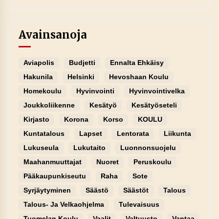
Avainsanoja
Aviapolis
Budjetti
Ennalta Ehkäisy
Hakunila
Helsinki
Hevoshaan Koulu
Homekoulu
Hyvinvointi
Hyvinvointivelka
Joukkoliikenne
Kesätyö
Kesätyöseteli
Kirjasto
Korona
Korso
KOULU
Kuntatalous
Lapset
Lentorata
Liikunta
Lukuseula
Lukutaito
Luonnonsuojelu
Maahanmuuttajat
Nuoret
Peruskoulu
Pääkaupunkiseutu
Raha
Sote
Syrjäytyminen
Säästö
Säästöt
Talous
Talous- Ja Velkaohjelma
Tulevaisuus
Tuomelan Koulu
Vaalit
Valtuusto
Vantaa