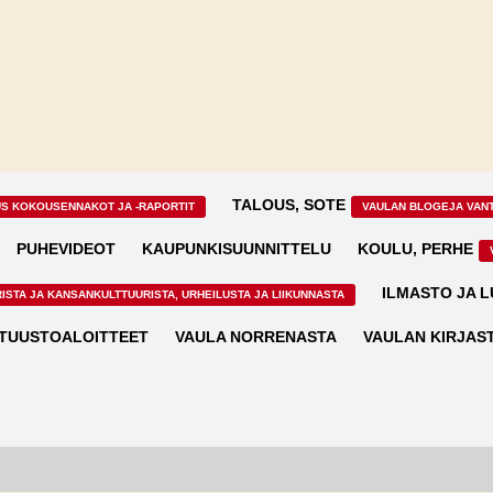
TALOUS, SOTE
US KOKOUSENNAKOT JA -RAPORTIT
VAULAN BLOGEJA VAN
PUHEVIDEOT
KAUPUNKISUUNNITTELU
KOULU, PERHE
ILMASTO JA 
ISTA JA KANSANKULTTUURISTA, URHEILUSTA JA LIIKUNNASTA
TUUSTOALOITTEET
VAULA NORRENASTA
VAULAN KIRJAS