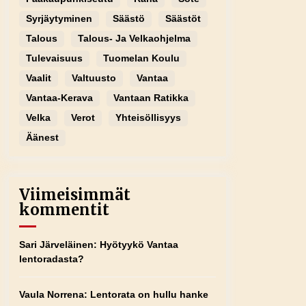
Syrjäytyminen
Säästö
Säästöt
Talous
Talous- Ja Velkaohjelma
Tulevaisuus
Tuomelan Koulu
Vaalit
Valtuusto
Vantaa
Vantaa-Kerava
Vantaan Ratikka
Velka
Verot
Yhteisöllisyys
Äänest
Viimeisimmät
kommentit
Sari Järveläinen
:
Hyötyykö Vantaa
lentoradasta?
Vaula Norrena
:
Lentorata on hullu hanke