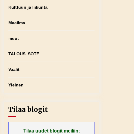
Kulttuuri ja liikunta
Maailma
muut
TALOUS, SOTE
Vaalit
Yleinen
Tilaa blogit
Tilaa uudet blogit meiliin: