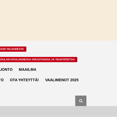
TAAN TALOUDESTA
VAULAN KOULUAIHEISIA KIRJOITUKSIA JA TAUSTATIETOA
LUONTO
MAAILMA
TO
OTA YHTEYTTÄ!
VAALIMENOT 2025