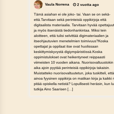
Vaula Norrena
2 vuotta ago
Tämä asiahan ei ole joko- tai. Vaan se on sekä-
että.Tarvitaan sekä perinteisiä oppikirjoja että
digitaalista materiaalia. Tarvitaan hyvää opettajuu
ja myös itsenäistä tiedonhankintaa. Miksi tein
aloitteen, että tulisi selvittää digimateriaalien ja
itseohjautuvien menetelmien toimivuus?Koska
opettajat ja oppilaat itse ovat huolissaan
keskittymiskyvystä digiympäristössä.Koska
oppimistulokset ovat heikentyneet reippaasti
viimeisten 10 vuoden aikana. Nuorisovaltuustokin
aika ajoin pyytää perinteisiä oppikirjoja takaisin.
Muistatteko nuorisovaltuutetun, joka tuskitteli, että
ainoa fyysinen oppikirja on matikan kirja ja kaikki
pitää opiskella netistä? Lopullisesti heräsin, kun lu
tutkija Aino Saarisen […]