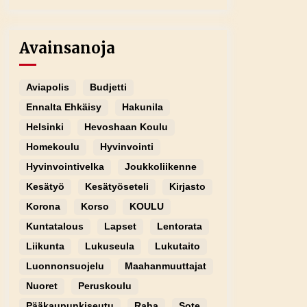
Avainsanoja
Aviapolis
Budjetti
Ennalta Ehkäisy
Hakunila
Helsinki
Hevoshaan Koulu
Homekoulu
Hyvinvointi
Hyvinvointivelka
Joukkoliikenne
Kesätyö
Kesätyöseteli
Kirjasto
Korona
Korso
KOULU
Kuntatalous
Lapset
Lentorata
Liikunta
Lukuseula
Lukutaito
Luonnonsuojelu
Maahanmuuttajat
Nuoret
Peruskoulu
Pääkaupunkiseutu
Raha
Sote