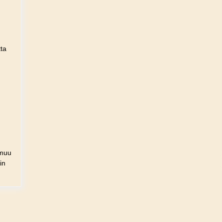
tta
 muu
in