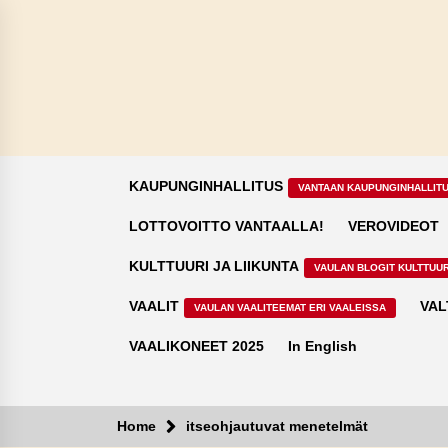
Skip
to
content
KAUPUNGINHALLITUS
VANTAAN KAUPUNGINHALLIT
LOTTOVOITTO VANTAALLA!
VEROVIDEOT
KULTTUURI JA LIIKUNTA
VAULAN BLOGIT KULTTUUR
VAALIT
VAL
VAULAN VAALITEEMAT ERI VAALEISSA
VAALIKONEET 2025
In English
Home
itseohjautuvat menetelmät