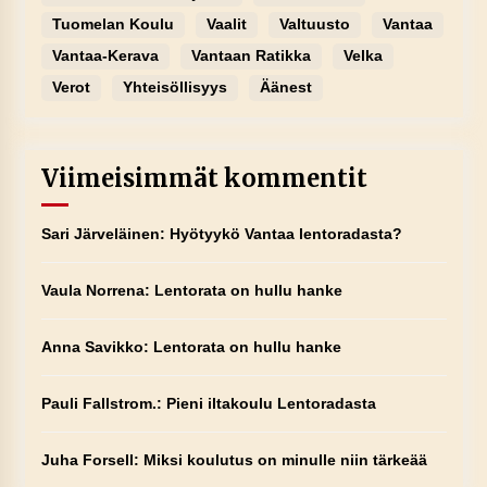
Tuomelan Koulu
Vaalit
Valtuusto
Vantaa
Vantaa-Kerava
Vantaan Ratikka
Velka
Verot
Yhteisöllisyys
Äänest
Viimeisimmät kommentit
Sari Järveläinen
:
Hyötyykö Vantaa lentoradasta?
Vaula Norrena
:
Lentorata on hullu hanke
Anna Savikko
:
Lentorata on hullu hanke
Pauli Fallstrom.
:
Pieni iltakoulu Lentoradasta
Juha Forsell
:
Miksi koulutus on minulle niin tärkeää