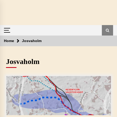
Skip
to
content
Home
Josvaholm
Josvaholm