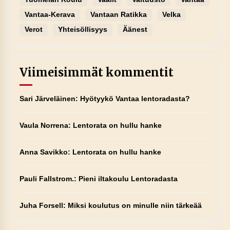
Vantaa-Kerava
Vantaan Ratikka
Velka
Verot
Yhteisöllisyys
Äänest
Viimeisimmät kommentit
Sari Järveläinen
:
Hyötyykö Vantaa lentoradasta?
Vaula Norrena
:
Lentorata on hullu hanke
Anna Savikko
:
Lentorata on hullu hanke
Pauli Fallstrom.
:
Pieni iltakoulu Lentoradasta
Juha Forsell
:
Miksi koulutus on minulle niin tärkeää