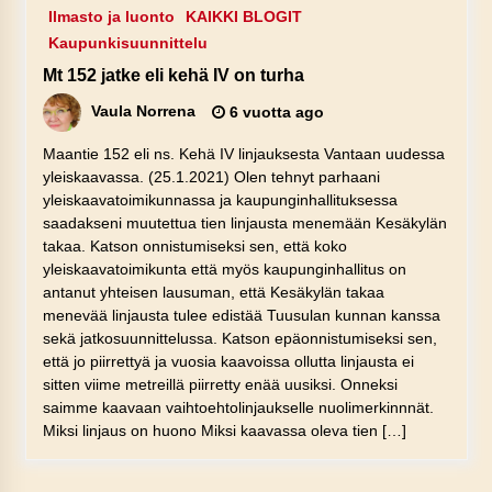
Ilmasto ja luonto
KAIKKI BLOGIT
Kaupunkisuunnittelu
Mt 152 jatke eli kehä IV on turha
Vaula Norrena
6 vuotta ago
Maantie 152 eli ns. Kehä IV linjauksesta Vantaan uudessa
yleiskaavassa. (25.1.2021) Olen tehnyt parhaani
yleiskaavatoimikunnassa ja kaupunginhallituksessa
saadakseni muutettua tien linjausta menemään Kesäkylän
takaa. Katson onnistumiseksi sen, että koko
yleiskaavatoimikunta että myös kaupunginhallitus on
antanut yhteisen lausuman, että Kesäkylän takaa
menevää linjausta tulee edistää Tuusulan kunnan kanssa
sekä jatkosuunnittelussa. Katson epäonnistumiseksi sen,
että jo piirrettyä ja vuosia kaavoissa ollutta linjausta ei
sitten viime metreillä piirretty enää uusiksi. Onneksi
saimme kaavaan vaihtoehtolinjaukselle nuolimerkinnnät.
Miksi linjaus on huono Miksi kaavassa oleva tien […]