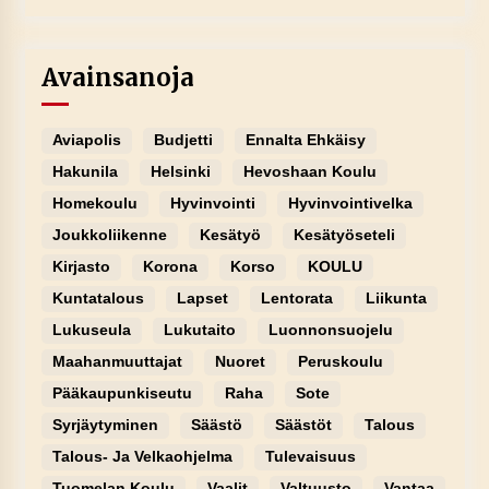
Avainsanoja
Aviapolis
Budjetti
Ennalta Ehkäisy
Hakunila
Helsinki
Hevoshaan Koulu
Homekoulu
Hyvinvointi
Hyvinvointivelka
Joukkoliikenne
Kesätyö
Kesätyöseteli
Kirjasto
Korona
Korso
KOULU
Kuntatalous
Lapset
Lentorata
Liikunta
Lukuseula
Lukutaito
Luonnonsuojelu
Maahanmuuttajat
Nuoret
Peruskoulu
Pääkaupunkiseutu
Raha
Sote
Syrjäytyminen
Säästö
Säästöt
Talous
Talous- Ja Velkaohjelma
Tulevaisuus
Tuomelan Koulu
Vaalit
Valtuusto
Vantaa