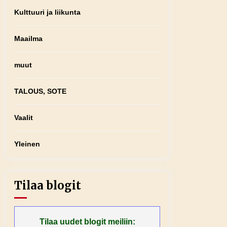
Kulttuuri ja liikunta
Maailma
muut
TALOUS, SOTE
Vaalit
Yleinen
Tilaa blogit
Tilaa uudet blogit meiliin: