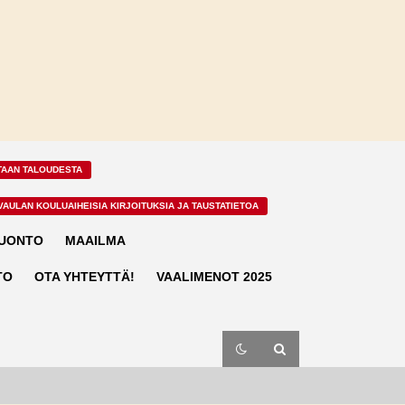
TAAN TALOUDESTA
VAULAN KOULUAIHEISIA KIRJOITUKSIA JA TAUSTATIETOA
LUONTO
MAAILMA
TO
OTA YHTEYTTÄ!
VAALIMENOT 2025