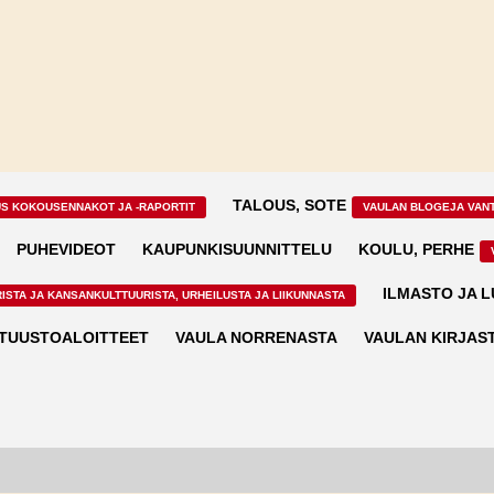
TALOUS, SOTE
US KOKOUSENNAKOT JA -RAPORTIT
VAULAN BLOGEJA VAN
PUHEVIDEOT
KAUPUNKISUUNNITTELU
KOULU, PERHE
ILMASTO JA 
ISTA JA KANSANKULTTUURISTA, URHEILUSTA JA LIIKUNNASTA
TUUSTOALOITTEET
VAULA NORRENASTA
VAULAN KIRJAS