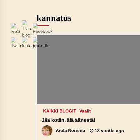
kannatus
KAIKKI BLOGIT
Vaalit
Jää kotiin, älä äänestä!
Vaula Norrena
18 vuotta ago