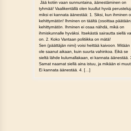
Jää kotiin vaan sunnuntaina, äänestäminen on
tyhmää! Vaalikentällä olen kuullut hyviä perusteluj
miksi ei kannata äänestää: 1. Siksi, kun ihminen 
kehittymätön! Ihminen on täältä (osoittaa päätään
kehittymätön. Ihminen ei osaa nähdä, mikä on
ihmiskunnalle hyväksi. Itsekästä sairautta siellä v
on. 2. Koko Vantaan politiikka on mätä!
Sen (päättäjän nimi) voisi heittää kaivoon. Mitään 
ole saanut aikaan, kuin suurta vahinkoa. Eikä se
sieltä lähde kulumallakaan, ei kannata äänestää. 
Samat naamat siellä aina istuu, ja mikään ei muut
Ei kannata äänestää. 4. […]