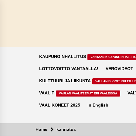
Skip
to
content
KAUPUNGINHALLITUS
VANTAAN KAUPUNGINHALLIT
LOTTOVOITTO VANTAALLA!
VEROVIDEOT
KULTTUURI JA LIIKUNTA
VAULAN BLOGIT KULTTUUR
VAALIT
VAL
VAULAN VAALITEEMAT ERI VAALEISSA
VAALIKONEET 2025
In English
Home
kannatus