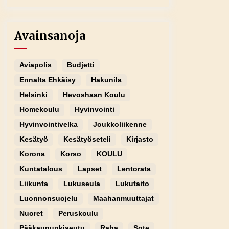
Avainsanoja
Aviapolis
Budjetti
Ennalta Ehkäisy
Hakunila
Helsinki
Hevoshaan Koulu
Homekoulu
Hyvinvointi
Hyvinvointivelka
Joukkoliikenne
Kesätyö
Kesätyöseteli
Kirjasto
Korona
Korso
KOULU
Kuntatalous
Lapset
Lentorata
Liikunta
Lukuseula
Lukutaito
Luonnonsuojelu
Maahanmuuttajat
Nuoret
Peruskoulu
Pääkaupunkiseutu
Raha
Sote