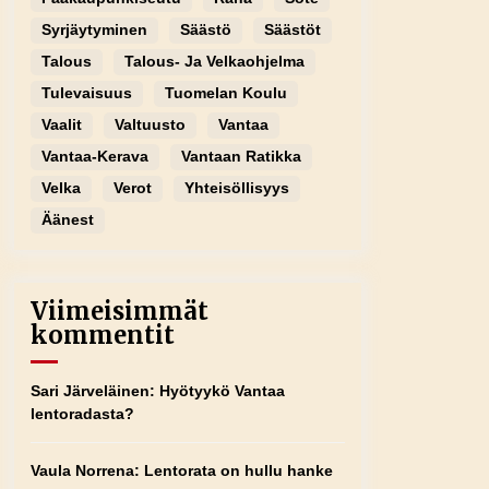
Syrjäytyminen
Säästö
Säästöt
Talous
Talous- Ja Velkaohjelma
Tulevaisuus
Tuomelan Koulu
Vaalit
Valtuusto
Vantaa
Vantaa-Kerava
Vantaan Ratikka
Velka
Verot
Yhteisöllisyys
Äänest
Viimeisimmät
kommentit
Sari Järveläinen
:
Hyötyykö Vantaa
lentoradasta?
Vaula Norrena
:
Lentorata on hullu hanke