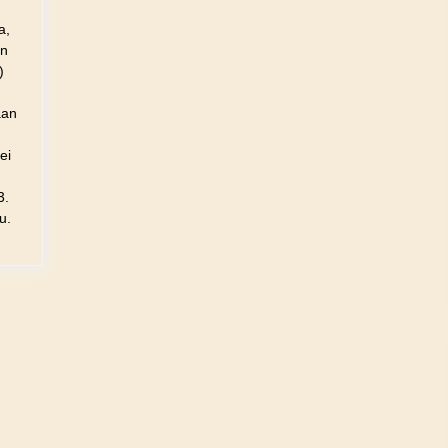
a,
on
)
aan
ei
3.
u.