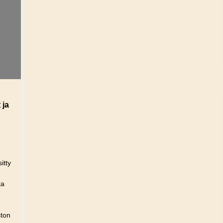
 ja
itty
ta
a
ston