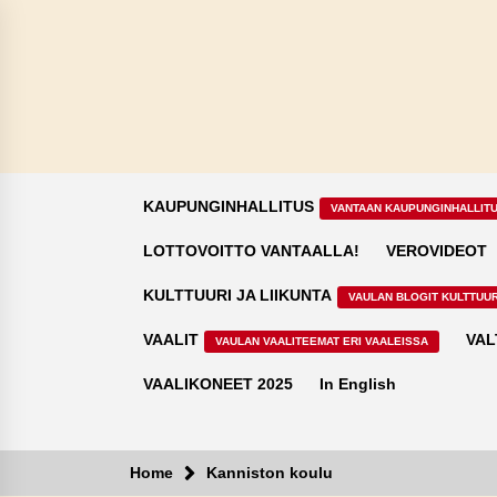
Skip
to
content
KAUPUNGINHALLITUS
VANTAAN KAUPUNGINHALLIT
LOTTOVOITTO VANTAALLA!
VEROVIDEOT
KULTTUURI JA LIIKUNTA
VAULAN BLOGIT KULTTUUR
VAALIT
VAL
VAULAN VAALITEEMAT ERI VAALEISSA
VAALIKONEET 2025
In English
Home
Kanniston koulu