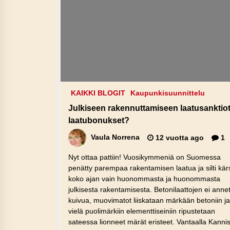
KAIKKI BLOGIT
Kaupunkisuunnittelu
Julkiseen rakennuttamiseen laatusanktiot
laatubonukset?
Vaula Norrena
12 vuotta ago
1
Nyt ottaa pattiin! Vuosikymmeniä on Suomessa
penätty parempaa rakentamisen laatua ja silti kärs
koko ajan vain huonommasta ja huonommasta
julkisesta rakentamisesta. Betonilaattojen ei anne
kuivua, muovimatot liiskataan märkään betoniin j
vielä puolimärkiin elementtiseiniin ripustetaan
sateessa lionneet märät eristeet. Vantaalla Kanni