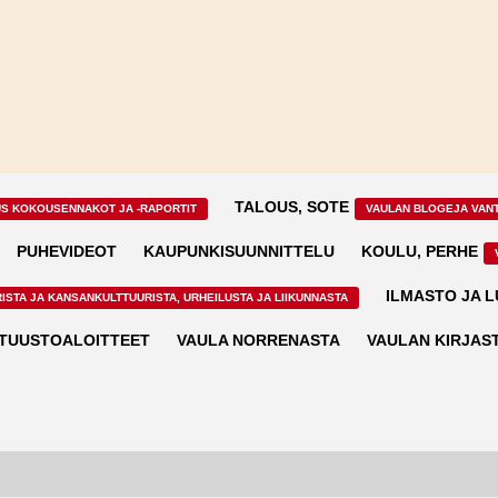
TALOUS, SOTE
US KOKOUSENNAKOT JA -RAPORTIT
VAULAN BLOGEJA VAN
PUHEVIDEOT
KAUPUNKISUUNNITTELU
KOULU, PERHE
ILMASTO JA 
ISTA JA KANSANKULTTUURISTA, URHEILUSTA JA LIIKUNNASTA
TUUSTOALOITTEET
VAULA NORRENASTA
VAULAN KIRJAS