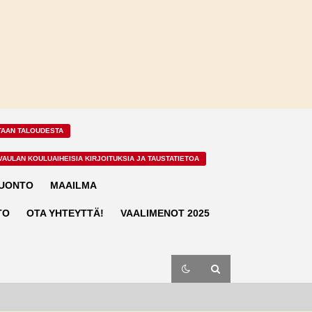
TAAN TALOUDESTA
VAULAN KOULUAIHEISIA KIRJOITUKSIA JA TAUSTATIETOA
LUONTO
MAAILMA
TO
OTA YHTEYTTÄ!
VAALIMENOT 2025