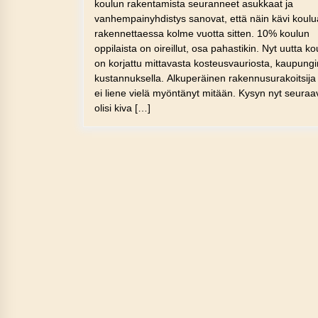
koulun rakentamista seuranneet asukkaat ja
vanhempainyhdistys sanovat, että näin kävi koulu
rakennettaessa kolme vuotta sitten. 10% koulun
oppilaista on oireillut, osa pahastikin. Nyt uutta k
on korjattu mittavasta kosteusvauriosta, kaupungi
kustannuksella. Alkuperäinen rakennusurakoitsija
ei liene vielä myöntänyt mitään. Kysyn nyt seuraa
olisi kiva […]