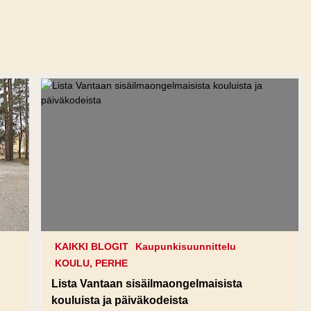
KAIKKI BLOGIT
Kaupunkisuunnittelu
KOULU, PERHE
Lista Vantaan sisäilmaongelmaisista
kouluista ja päiväkodeista