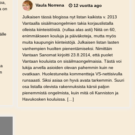
toa,
Vaula Norrena
12 vuotta ago
a on
Julkaisen tässä blogissa nyt listan kaikista v. 2013
Vantaalla sisäilmaongelmien takia korjauslistalla
olleista kiinteistöistä. (rullaa alas asti) Niitä on 60,
älle
enimmäkseen kouluja ja päiväkoteja, mutta myös
muita kaupungin kiinteistöjä. Julkaisen listan lasten
vanhempien huolten pienentämiseksi. Nimittäin
Vantaan Sanomat kirjoitti 23.8.2014, että puolet
Vantaan kouluista on sisäilmaongelmaisia. Tästä voi
ta
lukija arvella asioiden olevan pahemmin kuin ne
än
ovatkaan. Huolestuneita kommentteja VS-nettisivulla
runsaasti. Siksi asiaa on hyvä avata tarkemmin. Suuri
osa listalla olevista rakennuksista kärsii paljon
pienemmistä ongelmista, kuin mitä oli Kanniston ja
Havukosken kouluissa. […]