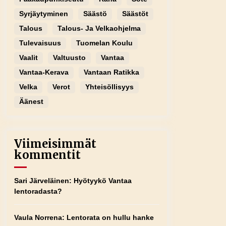
Syrjäytyminen
Säästö
Säästöt
Talous
Talous- Ja Velkaohjelma
Tulevaisuus
Tuomelan Koulu
Vaalit
Valtuusto
Vantaa
Vantaa-Kerava
Vantaan Ratikka
Velka
Verot
Yhteisöllisyys
Äänest
Viimeisimmät
kommentit
Sari Järveläinen
:
Hyötyykö Vantaa
lentoradasta?
Vaula Norrena
:
Lentorata on hullu hanke