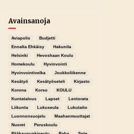
Avainsanoja
Aviapolis
Budjetti
Ennalta Ehkäisy
Hakunila
Helsinki
Hevoshaan Koulu
Homekoulu
Hyvinvointi
Hyvinvointivelka
Joukkoliikenne
Kesätyö
Kesätyöseteli
Kirjasto
Korona
Korso
KOULU
Kuntatalous
Lapset
Lentorata
Liikunta
Lukuseula
Lukutaito
Luonnonsuojelu
Maahanmuuttajat
Nuoret
Peruskoulu
Pääkaupunkiseutu
Raha
Sote