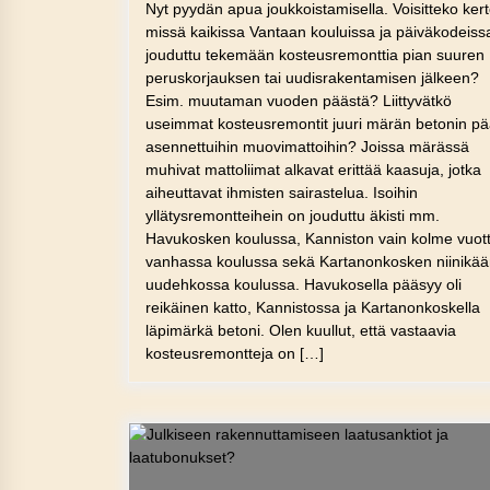
Nyt pyydän apua joukkoistamisella. Voisitteko ker
missä kaikissa Vantaan kouluissa ja päiväkodeiss
jouduttu tekemään kosteusremonttia pian suuren
peruskorjauksen tai uudisrakentamisen jälkeen?
Esim. muutaman vuoden päästä? Liittyvätkö
useimmat kosteusremontit juuri märän betonin pä
asennettuihin muovimattoihin? Joissa märässä
muhivat mattoliimat alkavat erittää kaasuja, jotka
aiheuttavat ihmisten sairastelua. Isoihin
yllätysremontteihein on jouduttu äkisti mm.
Havukosken koulussa, Kanniston vain kolme vuot
vanhassa koulussa sekä Kartanonkosken niinikä
uudehkossa koulussa. Havukosella pääsyy oli
reikäinen katto, Kannistossa ja Kartanonkoskella
läpimärkä betoni. Olen kuullut, että vastaavia
kosteusremontteja on […]