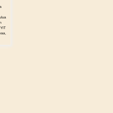
a
oulua
n
 YIT
vaa,