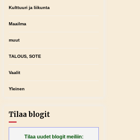
Kulttuuri ja liikunta
Maailma
muut
TALOUS, SOTE
Vaalit
Yleinen
Tilaa blogit
Tilaa uudet blogit meiliin: