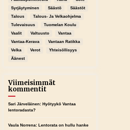
Syrjäytyminen
Säästö
Säästöt
Talous
Talous- Ja Velkaohjelma
Tulevaisuus
Tuomelan Koulu
Vaalit
Valtuusto
Vantaa
Vantaa-Kerava
Vantaan Ratikka
Velka
Verot
Yhteisöllisyys
Äänest
Viimeisimmät
kommentit
Sari Järveläinen
:
Hyötyykö Vantaa
lentoradasta?
Vaula Norrena
:
Lentorata on hullu hanke