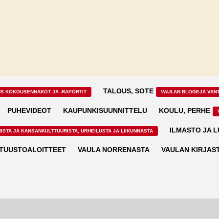
TALOUS, SOTE
US KOKOUSENNAKOT JA -RAPORTIT
VAULAN BLOGEJA VAN
PUHEVIDEOT
KAUPUNKISUUNNITTELU
KOULU, PERHE
ILMASTO JA 
ISTA JA KANSANKULTTUURISTA, URHEILUSTA JA LIIKUNNASTA
TUUSTOALOITTEET
VAULA NORRENASTA
VAULAN KIRJAS