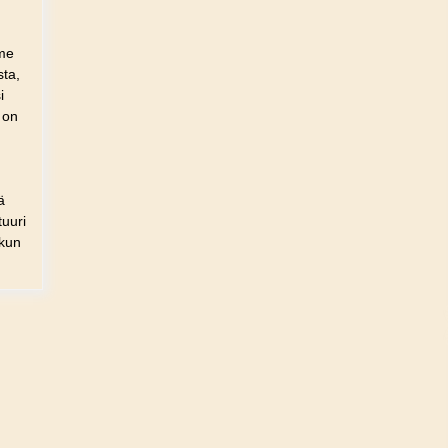
 me
sta,
i
 on
ä
tuuri
 kun