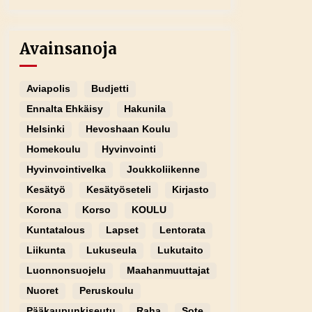
Avainsanoja
Aviapolis
Budjetti
Ennalta Ehkäisy
Hakunila
Helsinki
Hevoshaan Koulu
Homekoulu
Hyvinvointi
Hyvinvointivelka
Joukkoliikenne
Kesätyö
Kesätyöseteli
Kirjasto
Korona
Korso
KOULU
Kuntatalous
Lapset
Lentorata
Liikunta
Lukuseula
Lukutaito
Luonnonsuojelu
Maahanmuuttajat
Nuoret
Peruskoulu
Pääkaupunkiseutu
Raha
Sote