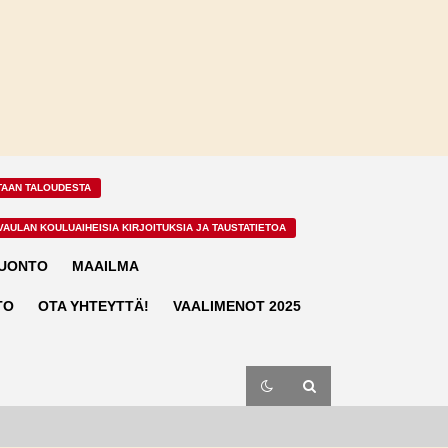
TAAN TALOUDESTA
VAULAN KOULUAIHEISIA KIRJOITUKSIA JA TAUSTATIETOA
LUONTO
MAAILMA
TO
OTA YHTEYTTÄ!
VAALIMENOT 2025