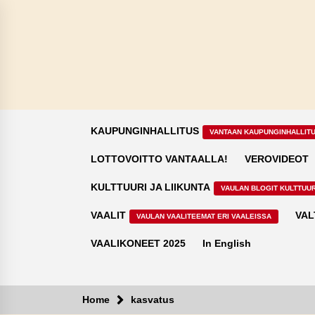
Skip
to
content
KAUPUNGINHALLITUS
VANTAAN KAUPUNGINHALLIT
LOTTOVOITTO VANTAALLA!
VEROVIDEOT
KULTTUURI JA LIIKUNTA
VAULAN BLOGIT KULTTUUR
VAALIT
VAL
VAULAN VAALITEEMAT ERI VAALEISSA
VAALIKONEET 2025
In English
Home
kasvatus