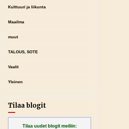
Kulttuuri ja liikunta
Maailma
muut
TALOUS, SOTE
Vaalit
Yleinen
Tilaa blogit
Tilaa uudet blogit meiliin: