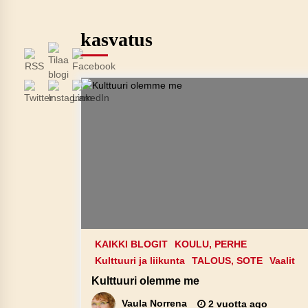
kasvatus
KAIKKI BLOGIT
KOULU, PERHE
Kulttuuri ja liikunta
TALOUS, SOTE
Vaalit
Kulttuuri olemme me
Vaula Norrena
2 vuotta ago