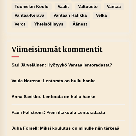
Tuomelan Koulu
Vaalit
Valtuusto
Vantaa
Vantaa-Kerava
Vantaan Ratikka
Velka
Verot
Yhteisöllisyys
Äänest
Viimeisimmät kommentit
Sari Järveläinen
:
Hyötyykö Vantaa lentoradasta?
Vaula Norrena
:
Lentorata on hullu hanke
Anna Savikko
:
Lentorata on hullu hanke
Pauli Fallstrom.
:
Pieni iltakoulu Lentoradasta
Juha Forsell
:
Miksi koulutus on minulle niin tärkeää