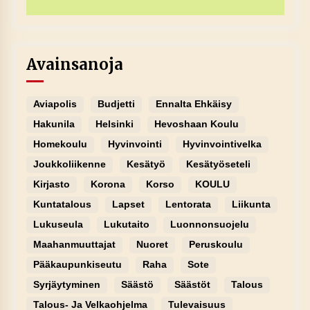
Avainsanoja
Aviapolis
Budjetti
Ennalta Ehkäisy
Hakunila
Helsinki
Hevoshaan Koulu
Homekoulu
Hyvinvointi
Hyvinvointivelka
Joukkoliikenne
Kesätyö
Kesätyöseteli
Kirjasto
Korona
Korso
KOULU
Kuntatalous
Lapset
Lentorata
Liikunta
Lukuseula
Lukutaito
Luonnonsuojelu
Maahanmuuttajat
Nuoret
Peruskoulu
Pääkaupunkiseutu
Raha
Sote
Syrjäytyminen
Säästö
Säästöt
Talous
Talous- Ja Velkaohjelma
Tulevaisuus