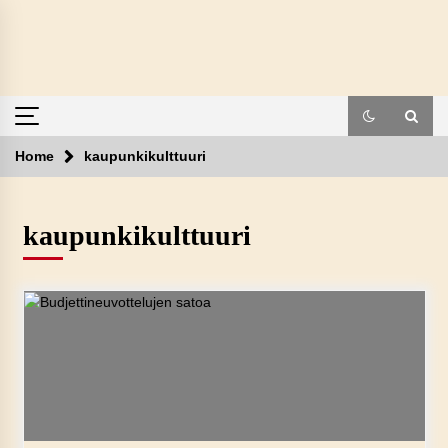
Skip
to
content
Home
kaupunkikulttuuri
kaupunkikulttuuri