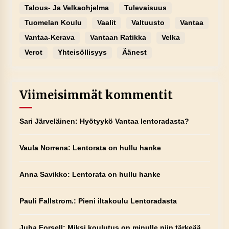
Talous- Ja Velkaohjelma
Tulevaisuus
Tuomelan Koulu
Vaalit
Valtuusto
Vantaa
Vantaa-Kerava
Vantaan Ratikka
Velka
Verot
Yhteisöllisyys
Äänest
Viimeisimmät kommentit
Sari Järveläinen
:
Hyötyykö Vantaa lentoradasta?
Vaula Norrena
:
Lentorata on hullu hanke
Anna Savikko
:
Lentorata on hullu hanke
Pauli Fallstrom.
:
Pieni iltakoulu Lentoradasta
Juha Forsell
:
Miksi koulutus on minulle niin tärkeää