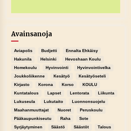
Avainsanoja
Aviapolis
Budjetti
Ennalta Ehkäisy
Hakunila
Helsinki
Hevoshaan Koulu
Homekoulu
Hyvinvointi
Hyvinvointivelka
Joukkoliikenne
Kesätyö
Kesätyöseteli
Kirjasto
Korona
Korso
KOULU
Kuntatalous
Lapset
Lentorata
Liikunta
Lukuseula
Lukutaito
Luonnonsuojelu
Maahanmuuttajat
Nuoret
Peruskoulu
Pääkaupunkiseutu
Raha
Sote
Syrjäytyminen
Säästö
Säästöt
Talous