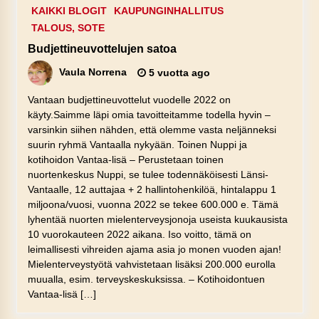
KAIKKI BLOGIT
KAUPUNGINHALLITUS
TALOUS, SOTE
Budjettineuvottelujen satoa
Vaula Norrena
5 vuotta ago
Vantaan budjettineuvottelut vuodelle 2022 on
käyty.Saimme läpi omia tavoitteitamme todella hyvin –
varsinkin siihen nähden, että olemme vasta neljänneksi
suurin ryhmä Vantaalla nykyään. Toinen Nuppi ja
kotihoidon Vantaa-lisä – Perustetaan toinen
nuortenkeskus Nuppi, se tulee todennäköisesti Länsi-
Vantaalle, 12 auttajaa + 2 hallintohenkilöä, hintalappu 1
miljoona/vuosi, vuonna 2022 se tekee 600.000 e. Tämä
lyhentää nuorten mielenterveysjonoja useista kuukausista
10 vuorokauteen 2022 aikana. Iso voitto, tämä on
leimallisesti vihreiden ajama asia jo monen vuoden ajan!
Mielenterveystyötä vahvistetaan lisäksi 200.000 eurolla
muualla, esim. terveyskeskuksissa. – Kotihoidontuen
Vantaa-lisä […]