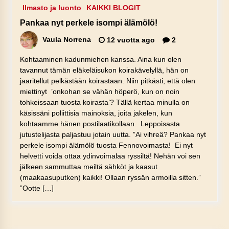
Ilmasto ja luonto
KAIKKI BLOGIT
Pankaa nyt perkele isompi älämölö!
Vaula Norrena
12 vuotta ago
2
Kohtaaminen kadunmiehen kanssa. Aina kun olen
tavannut tämän eläkeläisukon koirakävelyllä, hän on
jaaritellut pelkästään koirastaan. Niin pitkästi, että olen
miettinyt ’onkohan se vähän höperö, kun on noin
tohkeissaan tuosta koirasta’? Tällä kertaa minulla on
käsissäni poliittisia mainoksia, joita jakelen, kun
kohtaamme hänen postilaatikollaan. Leppoisasta
jutustelijasta paljastuu jotain uutta. ”Ai vihreä? Pankaa nyt
perkele isompi älämölö tuosta Fennovoimasta! Ei nyt
helvetti voida ottaa ydinvoimalaa ryssiltä! Nehän voi sen
jälkeen sammuttaa meiltä sähköt ja kaasut
(maakaasuputken) kaikki! Ollaan ryssän armoilla sitten.”
”Ootte […]