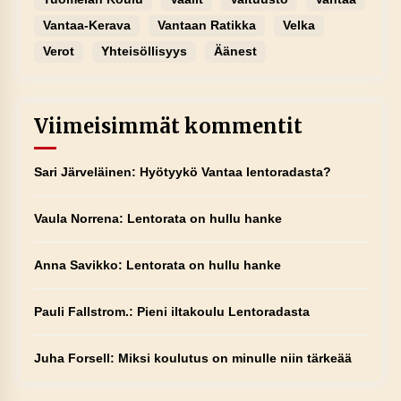
Vantaa-Kerava
Vantaan Ratikka
Velka
Verot
Yhteisöllisyys
Äänest
Viimeisimmät kommentit
Sari Järveläinen
:
Hyötyykö Vantaa lentoradasta?
Vaula Norrena
:
Lentorata on hullu hanke
Anna Savikko
:
Lentorata on hullu hanke
Pauli Fallstrom.
:
Pieni iltakoulu Lentoradasta
Juha Forsell
:
Miksi koulutus on minulle niin tärkeää