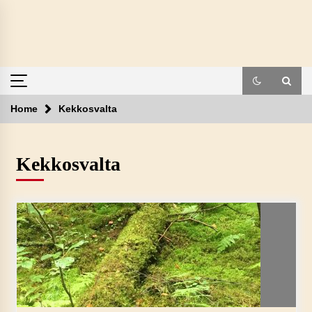
Skip
to
content
Home
Kekkosvalta
Kekkosvalta