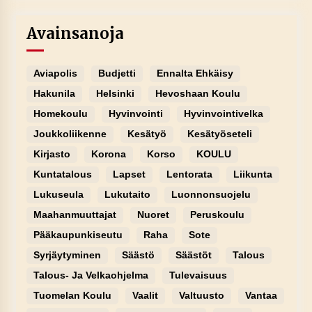
Avainsanoja
Aviapolis
Budjetti
Ennalta Ehkäisy
Hakunila
Helsinki
Hevoshaan Koulu
Homekoulu
Hyvinvointi
Hyvinvointivelka
Joukkoliikenne
Kesätyö
Kesätyöseteli
Kirjasto
Korona
Korso
KOULU
Kuntatalous
Lapset
Lentorata
Liikunta
Lukuseula
Lukutaito
Luonnonsuojelu
Maahanmuuttajat
Nuoret
Peruskoulu
Pääkaupunkiseutu
Raha
Sote
Syrjäytyminen
Säästö
Säästöt
Talous
Talous- Ja Velkaohjelma
Tulevaisuus
Tuomelan Koulu
Vaalit
Valtuusto
Vantaa