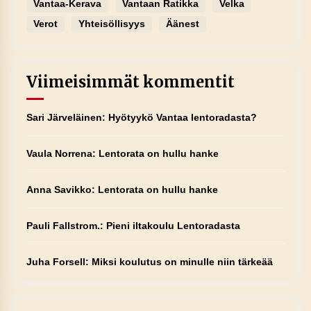
Vantaa-Kerava
Vantaan Ratikka
Velka
Verot
Yhteisöllisyys
Äänest
Viimeisimmät kommentit
Sari Järveläinen
:
Hyötyykö Vantaa lentoradasta?
Vaula Norrena
:
Lentorata on hullu hanke
Anna Savikko
:
Lentorata on hullu hanke
Pauli Fallstrom.
:
Pieni iltakoulu Lentoradasta
Juha Forsell
:
Miksi koulutus on minulle niin tärkeää