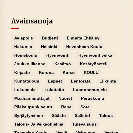
Avainsanoja
Aviapolis
Budjetti
Ennalta Ehkäisy
Hakunila
Helsinki
Hevoshaan Koulu
Homekoulu
Hyvinvointi
Hyvinvointivelka
Joukkoliikenne
Kesätyö
Kesätyöseteli
Kirjasto
Korona
Korso
KOULU
Kuntatalous
Lapset
Lentorata
Liikunta
Lukuseula
Lukutaito
Luonnonsuojelu
Maahanmuuttajat
Nuoret
Peruskoulu
Pääkaupunkiseutu
Raha
Sote
Syrjäytyminen
Säästö
Säästöt
Talous
Talous- Ja Velkaohjelma
Tulevaisuus
Tuomelan Koulu
Vaalit
Valtuusto
Vantaa