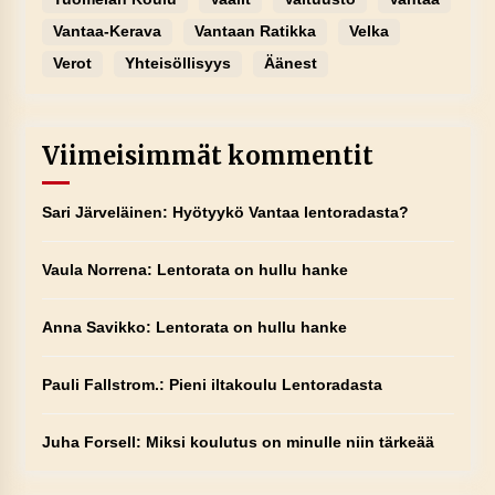
Vantaa-Kerava
Vantaan Ratikka
Velka
Verot
Yhteisöllisyys
Äänest
Viimeisimmät kommentit
Sari Järveläinen
:
Hyötyykö Vantaa lentoradasta?
Vaula Norrena
:
Lentorata on hullu hanke
Anna Savikko
:
Lentorata on hullu hanke
Pauli Fallstrom.
:
Pieni iltakoulu Lentoradasta
Juha Forsell
:
Miksi koulutus on minulle niin tärkeää