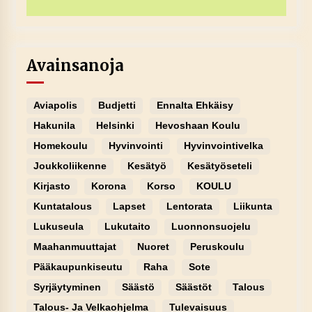
Avainsanoja
Aviapolis
Budjetti
Ennalta Ehkäisy
Hakunila
Helsinki
Hevoshaan Koulu
Homekoulu
Hyvinvointi
Hyvinvointivelka
Joukkoliikenne
Kesätyö
Kesätyöseteli
Kirjasto
Korona
Korso
KOULU
Kuntatalous
Lapset
Lentorata
Liikunta
Lukuseula
Lukutaito
Luonnonsuojelu
Maahanmuuttajat
Nuoret
Peruskoulu
Pääkaupunkiseutu
Raha
Sote
Syrjäytyminen
Säästö
Säästöt
Talous
Talous- Ja Velkaohjelma
Tulevaisuus