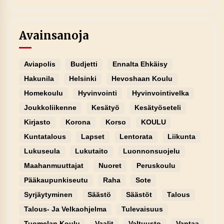
Avainsanoja
Aviapolis
Budjetti
Ennalta Ehkäisy
Hakunila
Helsinki
Hevoshaan Koulu
Homekoulu
Hyvinvointi
Hyvinvointivelka
Joukkoliikenne
Kesätyö
Kesätyöseteli
Kirjasto
Korona
Korso
KOULU
Kuntatalous
Lapset
Lentorata
Liikunta
Lukuseula
Lukutaito
Luonnonsuojelu
Maahanmuuttajat
Nuoret
Peruskoulu
Pääkaupunkiseutu
Raha
Sote
Syrjäytyminen
Säästö
Säästöt
Talous
Talous- Ja Velkaohjelma
Tulevaisuus
Tuomelan Koulu
Vaalit
Valtuusto
Vantaa