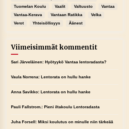
Tuomelan Koulu
Vaalit
Valtuusto
Vantaa
Vantaa-Kerava
Vantaan Ratikka
Velka
Verot
Yhteisöllisyys
Äänest
Viimeisimmät kommentit
Sari Järveläinen
:
Hyötyykö Vantaa lentoradasta?
Vaula Norrena
:
Lentorata on hullu hanke
Anna Savikko
:
Lentorata on hullu hanke
Pauli Fallstrom.
:
Pieni iltakoulu Lentoradasta
Juha Forsell
:
Miksi koulutus on minulle niin tärkeää