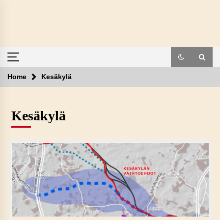
Skip
to
content
Home
Kesäkylä
Kesäkylä