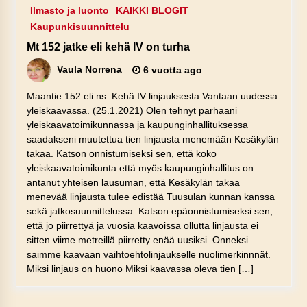
Ilmasto ja luonto
KAIKKI BLOGIT
Kaupunkisuunnittelu
Mt 152 jatke eli kehä IV on turha
Vaula Norrena
6 vuotta ago
Maantie 152 eli ns. Kehä IV linjauksesta Vantaan uudessa
yleiskaavassa. (25.1.2021) Olen tehnyt parhaani
yleiskaavatoimikunnassa ja kaupunginhallituksessa
saadakseni muutettua tien linjausta menemään Kesäkylän
takaa. Katson onnistumiseksi sen, että koko
yleiskaavatoimikunta että myös kaupunginhallitus on
antanut yhteisen lausuman, että Kesäkylän takaa
menevää linjausta tulee edistää Tuusulan kunnan kanssa
sekä jatkosuunnittelussa. Katson epäonnistumiseksi sen,
että jo piirrettyä ja vuosia kaavoissa ollutta linjausta ei
sitten viime metreillä piirretty enää uusiksi. Onneksi
saimme kaavaan vaihtoehtolinjaukselle nuolimerkinnnät.
Miksi linjaus on huono Miksi kaavassa oleva tien […]