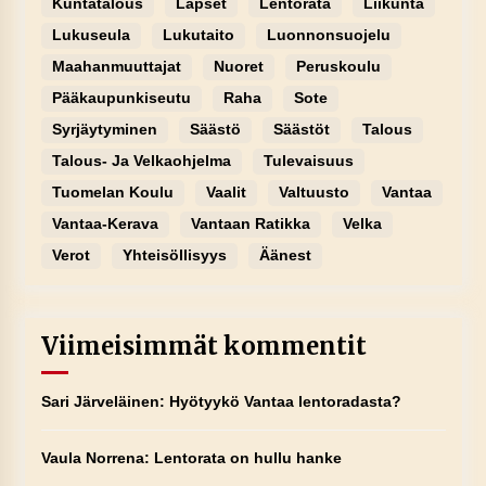
Kuntatalous
Lapset
Lentorata
Liikunta
Lukuseula
Lukutaito
Luonnonsuojelu
Maahanmuuttajat
Nuoret
Peruskoulu
Pääkaupunkiseutu
Raha
Sote
Syrjäytyminen
Säästö
Säästöt
Talous
Talous- Ja Velkaohjelma
Tulevaisuus
Tuomelan Koulu
Vaalit
Valtuusto
Vantaa
Vantaa-Kerava
Vantaan Ratikka
Velka
Verot
Yhteisöllisyys
Äänest
Viimeisimmät kommentit
Sari Järveläinen
:
Hyötyykö Vantaa lentoradasta?
Vaula Norrena
:
Lentorata on hullu hanke