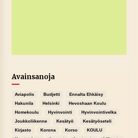
Avainsanoja
Aviapolis
Budjetti
Ennalta Ehkäisy
Hakunila
Helsinki
Hevoshaan Koulu
Homekoulu
Hyvinvointi
Hyvinvointivelka
Joukkoliikenne
Kesätyö
Kesätyöseteli
Kirjasto
Korona
Korso
KOULU