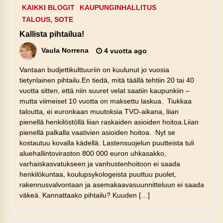
KAIKKI BLOGIT
KAUPUNGINHALLITUS
TALOUS, SOTE
Kallista pihtailua!
Vaula Norrena
4 vuotta ago
Vantaan budjettikulttuuriin on kuulunut jo vuosia
tietynlainen pihtailu.En tiedä, mitä täällä tehtiin 20 tai 40
vuotta sitten, että niin suuret velat saatiin kaupunkiin –
mutta viimeiset 10 vuotta on maksettu laskua. Tiukkaa
taloutta, ei euronkaan muutoksia TVO-aikana, liian
pienellä henkilöstöllä liian raskaiden asioiden hoitoa.Liian
pienellä palkalla vaativien asioiden hoitoa. Nyt se
kostautuu kovalla kädellä. Lastensuojelun puutteista tuli
aluehallintoviraston 800 000 euron uhkasakko,
varhaiskasvatukseen ja vanhustenhoitoon ei saada
henkilökuntaa, koulupsykologeista puuttuu puolet,
rakennusvalvontaan ja asemakaavasuunnitteluun ei saada
väkeä. Kannattaako pihtailu? Kuuden […]