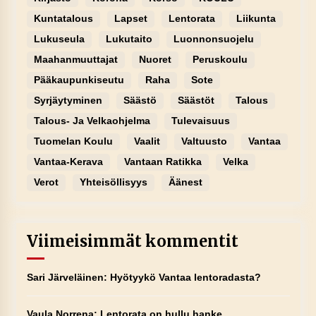
Kuntatalous
Lapset
Lentorata
Liikunta
Lukuseula
Lukutaito
Luonnonsuojelu
Maahanmuuttajat
Nuoret
Peruskoulu
Pääkaupunkiseutu
Raha
Sote
Syrjäytyminen
Säästö
Säästöt
Talous
Talous- Ja Velkaohjelma
Tulevaisuus
Tuomelan Koulu
Vaalit
Valtuusto
Vantaa
Vantaa-Kerava
Vantaan Ratikka
Velka
Verot
Yhteisöllisyys
Äänest
Viimeisimmät kommentit
Sari Järveläinen
:
Hyötyykö Vantaa lentoradasta?
Vaula Norrena
:
Lentorata on hullu hanke