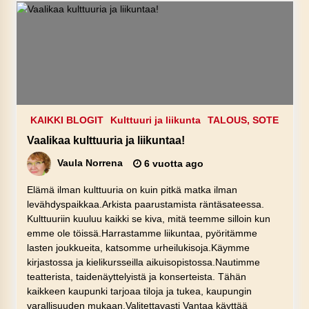
KAIKKI BLOGIT
Kulttuuri ja liikunta
TALOUS, SOTE
Vaalikaa kulttuuria ja liikuntaa!
Vaula Norrena
6 vuotta ago
Elämä ilman kulttuuria on kuin pitkä matka ilman
levähdyspaikkaa.Arkista paarustamista räntäsateessa.
Kulttuuriin kuuluu kaikki se kiva, mitä teemme silloin kun
emme ole töissä.Harrastamme liikuntaa, pyöritämme
lasten joukkueita, katsomme urheilukisoja.Käymme
kirjastossa ja kielikursseilla aikuisopistossa.Nautimme
teatterista, taidenäyttelyistä ja konserteista. Tähän
kaikkeen kaupunki tarjoaa tiloja ja tukea, kaupungin
varallisuuden mukaan.Valitettavasti Vantaa käyttää