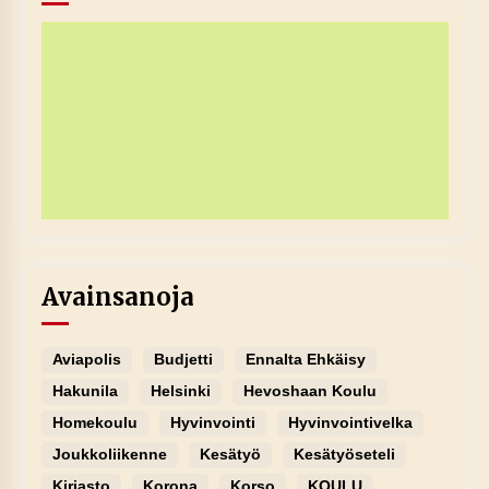
Avainsanoja
Aviapolis
Budjetti
Ennalta Ehkäisy
Hakunila
Helsinki
Hevoshaan Koulu
Homekoulu
Hyvinvointi
Hyvinvointivelka
Joukkoliikenne
Kesätyö
Kesätyöseteli
Kirjasto
Korona
Korso
KOULU