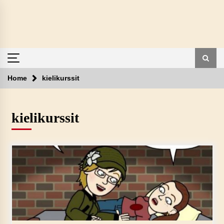
Skip
to
content
Home
kielikurssit
kielikurssit