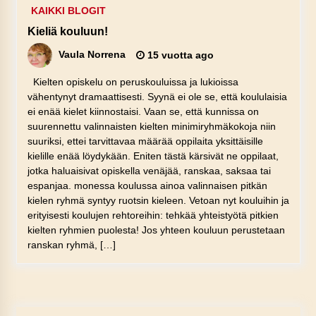
KAIKKI BLOGIT
Kieliä kouluun!
Vaula Norrena
15 vuotta ago
Kielten opiskelu on peruskouluissa ja lukioissa
vähentynyt dramaattisesti. Syynä ei ole se, että koululaisia
ei enää kielet kiinnostaisi. Vaan se, että kunnissa on
suurennettu valinnaisten kielten minimiryhmäkokoja niin
suuriksi, ettei tarvittavaa määrää oppilaita yksittäisille
kielille enää löydykään. Eniten tästä kärsivät ne oppilaat,
jotka haluaisivat opiskella venäjää, ranskaa, saksaa tai
espanjaa. monessa koulussa ainoa valinnaisen pitkän
kielen ryhmä syntyy ruotsin kieleen. Vetoan nyt kouluihin ja
erityisesti koulujen rehtoreihin: tehkää yhteistyötä pitkien
kielten ryhmien puolesta! Jos yhteen kouluun perustetaan
ranskan ryhmä, […]