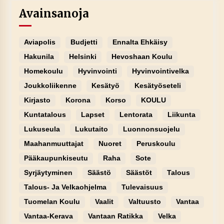
Avainsanoja
Aviapolis
Budjetti
Ennalta Ehkäisy
Hakunila
Helsinki
Hevoshaan Koulu
Homekoulu
Hyvinvointi
Hyvinvointivelka
Joukkoliikenne
Kesätyö
Kesätyöseteli
Kirjasto
Korona
Korso
KOULU
Kuntatalous
Lapset
Lentorata
Liikunta
Lukuseula
Lukutaito
Luonnonsuojelu
Maahanmuuttajat
Nuoret
Peruskoulu
Pääkaupunkiseutu
Raha
Sote
Syrjäytyminen
Säästö
Säästöt
Talous
Talous- Ja Velkaohjelma
Tulevaisuus
Tuomelan Koulu
Vaalit
Valtuusto
Vantaa
Vantaa-Kerava
Vantaan Ratikka
Velka