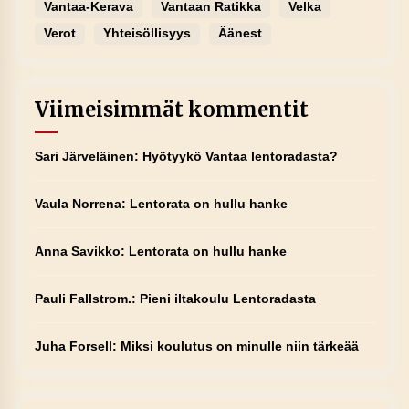
Vantaa-Kerava
Vantaan Ratikka
Velka
Verot
Yhteisöllisyys
Äänest
Viimeisimmät kommentit
Sari Järveläinen
:
Hyötyykö Vantaa lentoradasta?
Vaula Norrena
:
Lentorata on hullu hanke
Anna Savikko
:
Lentorata on hullu hanke
Pauli Fallstrom.
:
Pieni iltakoulu Lentoradasta
Juha Forsell
:
Miksi koulutus on minulle niin tärkeää