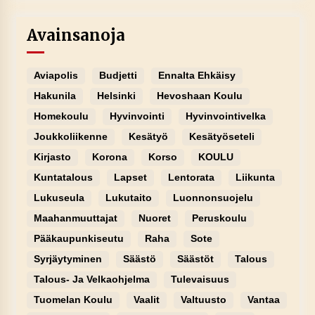
Avainsanoja
Aviapolis
Budjetti
Ennalta Ehkäisy
Hakunila
Helsinki
Hevoshaan Koulu
Homekoulu
Hyvinvointi
Hyvinvointivelka
Joukkoliikenne
Kesätyö
Kesätyöseteli
Kirjasto
Korona
Korso
KOULU
Kuntatalous
Lapset
Lentorata
Liikunta
Lukuseula
Lukutaito
Luonnonsuojelu
Maahanmuuttajat
Nuoret
Peruskoulu
Pääkaupunkiseutu
Raha
Sote
Syrjäytyminen
Säästö
Säästöt
Talous
Talous- Ja Velkaohjelma
Tulevaisuus
Tuomelan Koulu
Vaalit
Valtuusto
Vantaa