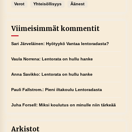
Verot
Yhteisöllisyys
Äänest
Viimeisimmät kommentit
Sari Järveläinen
:
Hyötyykö Vantaa lentoradasta?
Vaula Norrena
:
Lentorata on hullu hanke
Anna Savikko
:
Lentorata on hullu hanke
Pauli Fallstrom.
:
Pieni iltakoulu Lentoradasta
Juha Forsell
:
Miksi koulutus on minulle niin tärkeää
Arkistot