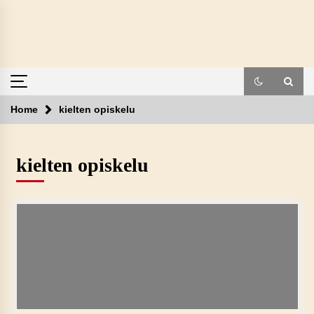
Skip
to
content
Home
kielten opiskelu
kielten opiskelu