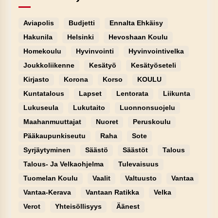
Aviapolis
Budjetti
Ennalta Ehkäisy
Hakunila
Helsinki
Hevoshaan Koulu
Homekoulu
Hyvinvointi
Hyvinvointivelka
Joukkoliikenne
Kesätyö
Kesätyöseteli
Kirjasto
Korona
Korso
KOULU
Kuntatalous
Lapset
Lentorata
Liikunta
Lukuseula
Lukutaito
Luonnonsuojelu
Maahanmuuttajat
Nuoret
Peruskoulu
Pääkaupunkiseutu
Raha
Sote
Syrjäytyminen
Säästö
Säästöt
Talous
Talous- Ja Velkaohjelma
Tulevaisuus
Tuomelan Koulu
Vaalit
Valtuusto
Vantaa
Vantaa-Kerava
Vantaan Ratikka
Velka
Verot
Yhteisöllisyys
Äänest