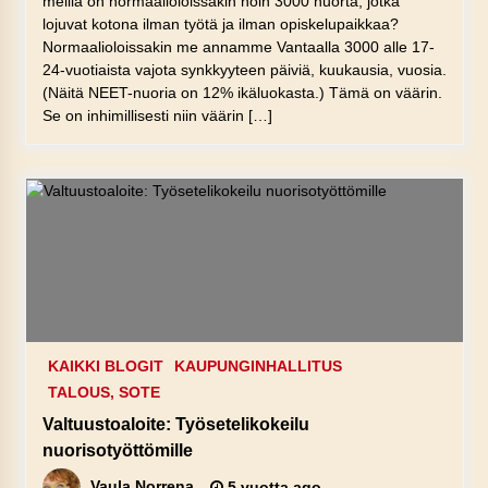
meillä on normaalioloissakin noin 3000 nuorta, jotka
lojuvat kotona ilman työtä ja ilman opiskelupaikkaa?
Normaalioloissakin me annamme Vantaalla 3000 alle 17-
24-vuotiaista vajota synkkyyteen päiviä, kuukausia, vuosia.
(Näitä NEET-nuoria on 12% ikäluokasta.) Tämä on väärin.
Se on inhimillisesti niin väärin […]
KAIKKI BLOGIT
KAUPUNGINHALLITUS
TALOUS, SOTE
Valtuustoaloite: Työsetelikokeilu
nuorisotyöttömille
Vaula Norrena
5 vuotta ago