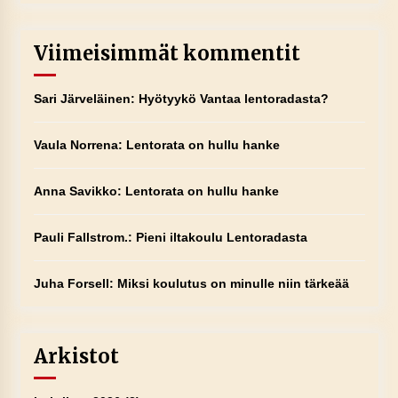
Viimeisimmät kommentit
Sari Järveläinen
:
Hyötyykö Vantaa lentoradasta?
Vaula Norrena
:
Lentorata on hullu hanke
Anna Savikko
:
Lentorata on hullu hanke
Pauli Fallstrom.
:
Pieni iltakoulu Lentoradasta
Juha Forsell
:
Miksi koulutus on minulle niin tärkeää
Arkistot