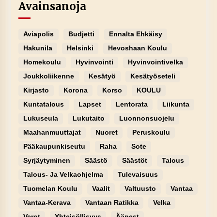
Avainsanoja
Aviapolis
Budjetti
Ennalta Ehkäisy
Hakunila
Helsinki
Hevoshaan Koulu
Homekoulu
Hyvinvointi
Hyvinvointivelka
Joukkoliikenne
Kesätyö
Kesätyöseteli
Kirjasto
Korona
Korso
KOULU
Kuntatalous
Lapset
Lentorata
Liikunta
Lukuseula
Lukutaito
Luonnonsuojelu
Maahanmuuttajat
Nuoret
Peruskoulu
Pääkaupunkiseutu
Raha
Sote
Syrjäytyminen
Säästö
Säästöt
Talous
Talous- Ja Velkaohjelma
Tulevaisuus
Tuomelan Koulu
Vaalit
Valtuusto
Vantaa
Vantaa-Kerava
Vantaan Ratikka
Velka
Verot
Yhteisöllisyys
Äänest