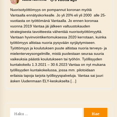
Nuorisotyöttömyys on pompannut koronan myötä
Vantaalla ennätyskorkealle. Jo yli 20% eli yli 2000 alle 25-
vuotiasta on työttömänä Vantaalla. Jo ennen koronaa
vuonna 2019 Vantaa jäi jälkeen valtuustokauden
strategisesta tavoitteesta vähentää nuorisotyöttömyyttä.
Vantaan hyvinvointikertomuksessa 2020 kerrotaan, kuinka
työttömyys altistaa nuoria pysyvään syrjäytymiseen.
Työttömyys ja koulutuksen puute altistaa nuoria terveys- ja
mielenterveysongelmille, mistä puolestaan seuraa suuria
vaikeuksia päästä koulutukseen tai työhön. Työllisyyden
kuntakokeilu 1.3.2021 – 30.6.2023 Vantaa on nyt mukana
työllisyyden kuntakokeilussa, jossa mm. pilotoidaan
erilaisia tapoja tarjota työllisyyspalveluja. Vantaa sai juuri
äsken Uudenmaan ELY-keskukselta […]
Haku: