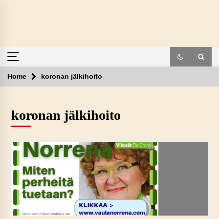
Skip
to
content
Home
koronan jälkihoito
koronan jälkihoito