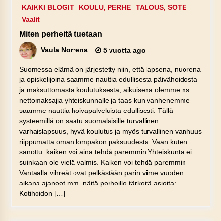
KAIKKI BLOGIT
KOULU, PERHE
TALOUS, SOTE
Vaalit
Miten perheitä tuetaan
Vaula Norrena
5 vuotta ago
Suomessa elämä on järjestetty niin, että lapsena, nuorena
ja opiskelijoina saamme nauttia edullisesta päivähoidosta
ja maksuttomasta koulutuksesta, aikuisena olemme ns.
nettomaksajia yhteiskunnalle ja taas kun vanhenemme
saamme nauttia hoivapalveluista edullisesti. Tällä
systeemillä on saatu suomalaisille turvallinen
varhaislapsuus, hyvä koulutus ja myös turvallinen vanhuus
riippumatta oman lompakon paksuudesta. Vaan kuten
sanottu: kaiken voi aina tehdä paremmin!Yhteiskunta ei
suinkaan ole vielä valmis. Kaiken voi tehdä paremmin
Vantaalla vihreät ovat pelkästään parin viime vuoden
aikana ajaneet mm. näitä perheille tärkeitä asioita:
Kotihoidon […]