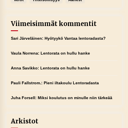
Viimeisimmät kommentit
Sari Järveläinen
:
Hyötyykö Vantaa lentoradasta?
Vaula Norrena
:
Lentorata on hullu hanke
Anna Savikko
:
Lentorata on hullu hanke
Pauli Fallstrom.
:
Pieni iltakoulu Lentoradasta
Juha Forsell
:
Miksi koulutus on minulle niin tärkeää
Arkistot