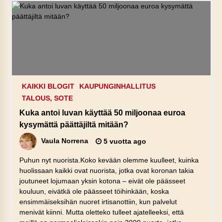
KAIKKI BLOGIT
KAUPUNGINHALLITUS
TALOUS, SOTE
Kuka antoi luvan käyttää 50 miljoonaa euroa
kysymättä päättäjiltä mitään?
Vaula Norrena
5 vuotta ago
Puhun nyt nuorista.Koko kevään olemme kuulleet, kuinka
huolissaan kaikki ovat nuorista, jotka ovat koronan takia
joutuneet lojumaan yksin kotona – eivät ole päässeet
kouluun, eivätkä ole päässeet töihinkään, koska
ensimmäiseksihän nuoret irtisanottiin, kun palvelut
menivät kiinni. Mutta oletteko tulleet ajatelleeksi, että