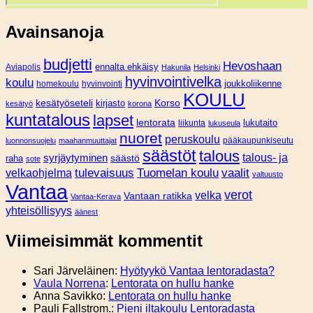
Avainsanoja
budjetti
Hevoshaan
Aviapolis
ennalta ehkäisy
Hakunila
Helsinki
hyvinvointivelka
koulu
joukkoliikenne
homekoulu
hyvinvointi
KOULU
Korso
kesätyöseteli
kirjasto
kesätyö
korona
kuntatalous
lapset
lentorata
lukutaito
liikunta
lukuseula
nuoret
peruskoulu
pääkaupunkiseutu
luonnonsuojelu
maahanmuuttajat
säästöt
talous
syrjäytyminen
talous- ja
säästö
raha
sote
tulevaisuus
Tuomelan koulu
vaalit
velkaohjelma
valtuusto
Vantaa
verot
velka
Vantaan ratikka
Vantaa-Kerava
yhteisöllisyys
äänest
Viimeisimmät kommentit
Sari Järveläinen
:
Hyötyykö Vantaa lentoradasta?
Vaula Norrena
:
Lentorata on hullu hanke
Anna Savikko
:
Lentorata on hullu hanke
Pauli Fallstrom.
:
Pieni iltakoulu Lentoradasta