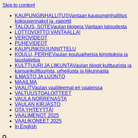
Skip to content
KAUPUNGINHALLITUS
Vantaan kaupunginhallitus
kokousennakot ja -raportit
TALOUS, SOTE
Vaulan blogeja Vantaan taloudesta
LOTTOVOITTO VANTAALLA!
VEROVIDEOT
PUHEVIDEOT
KAUPUNKISUUNNITTELU
KOULU, PERHE
Vaulan kouluaiheisia kirjoituksia ja
taustatietoa
KULTTUURI JA LIIKUNTA
Vaulan blogit kulttuurista ja
kansankulttuurista, urheilusta ja liikunnasta
ILMASTO JA LUONTO
MAAILMA
VAALIT
Vaulan vaaliteemat eri vaaleissa
VALTUUSTOALOITTEET
VAULA NORRENASTA
VAULAN KIRJASTO
OTA YHTEYTTÄ!
VAALIMENOT 2025
VAALIKONEET 2025
In English