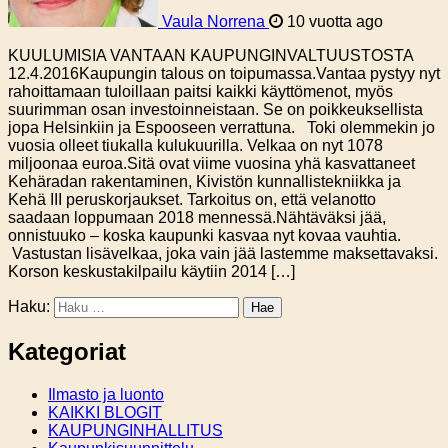
Vaula Norrena
10 vuotta ago
KUULUMISIA VANTAAN KAUPUNGINVALTUUSTOSTA
12.4.2016Kaupungin talous on toipumassa.Vantaa pystyy nyt
rahoittamaan tuloillaan paitsi kaikki käyttömenot, myös
suurimman osan investoinneistaan. Se on poikkeuksellista
jopa Helsinkiin ja Espooseen verrattuna. Toki olemmekin jo
vuosia olleet tiukalla kulukuurilla. Velkaa on nyt 1078
miljoonaa euroa.Sitä ovat viime vuosina yhä kasvattaneet
Kehäradan rakentaminen, Kivistön kunnallistekniikka ja
Kehä III peruskorjaukset. Tarkoitus on, että velanotto
saadaan loppumaan 2018 mennessä.Nähtäväksi jää,
onnistuuko – koska kaupunki kasvaa nyt kovaa vauhtia.
Vastustan lisävelkaa, joka vain jää lastemme maksettavaksi.
Korson keskustakilpailu käytiin 2014 […]
Haku:
Kategoriat
Ilmasto ja luonto
KAIKKI BLOGIT
KAUPUNGINHALLITUS