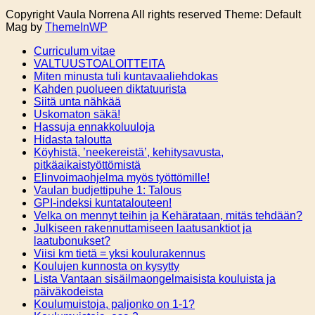
Copyright Vaula Norrena All rights reserved Theme: Default
Mag by
ThemeInWP
Curriculum vitae
VALTUUSTOALOITTEITA
Miten minusta tuli kuntavaaliehdokas
Kahden puolueen diktatuurista
Siitä unta nähkää
Uskomaton säkä!
Hassuja ennakkoluuloja
Hidasta taloutta
Köyhistä, ’neekereistä’, kehitysavusta,
pitkäaikaistyöttömistä
Elinvoimaohjelma myös työttömille!
Vaulan budjettipuhe 1: Talous
GPI-indeksi kuntatalouteen!
Velka on mennyt teihin ja Kehärataan, mitäs tehdään?
Julkiseen rakennuttamiseen laatusanktiot ja
laatubonukset?
Viisi km tietä = yksi koulurakennus
Koulujen kunnosta on kysytty
Lista Vantaan sisäilmaongelmaisista kouluista ja
päiväkodeista
Koulumuistoja, paljonko on 1-1?