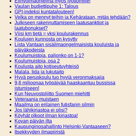
Elinvoimaohjelma myös työttömille!
Vaulan budjettipuhe 1: Talous
GPI-indeksi kuntatalouteen!
Velka on mennyt teihin ja Kehärataan, mitäs tehdään?
Julkiseen rakennuttamiseen laatusanktiot ja
laatubonukset?
Viisi km tietä = yksi koulurakennus
Koulujen kunnosta on kysytty
Lista Vantaan sisäilmaongelmaisista kouluista ja
päiväkodeista
Koulumuistoja, paljonko on 1-1?
Koulumuistoja, osa 2
Koulusta aito kotiseutuyhteisö
Malala, Iida ja lukutaito
Hyvä peruskoulu tuo hyviä veronmaksajia
9,6 miljoonaa työpäivää haaskaantuu bussissa
istumiseen!
Kun Neuvostoliitto Suomen miehitti
Veteraania muistaen
Maailma on erilainen futisfanin silmin
Jos lähikirjastoa ei olisi?
Köyhät olkoot ilman kirjastoa!
Kovan päivän ilta
Kaupunginosahallinto Helsinki-Vantaaseen?
Itsekkyyden ilmapiiristä