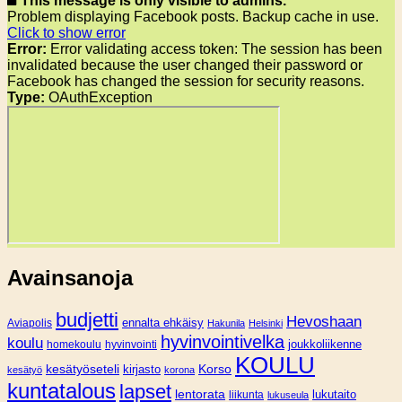
This message is only visible to admins.
Problem displaying Facebook posts. Backup cache in use.
Click to show error
Error:
Error validating access token: The session has been
invalidated because the user changed their password or
Facebook has changed the session for security reasons.
Type:
OAuthException
Avainsanoja
budjetti
Hevoshaan
Aviapolis
ennalta ehkäisy
Hakunila
Helsinki
hyvinvointivelka
koulu
joukkoliikenne
homekoulu
hyvinvointi
KOULU
Korso
kesätyöseteli
kirjasto
kesätyö
korona
kuntatalous
lapset
lentorata
lukutaito
liikunta
lukuseula