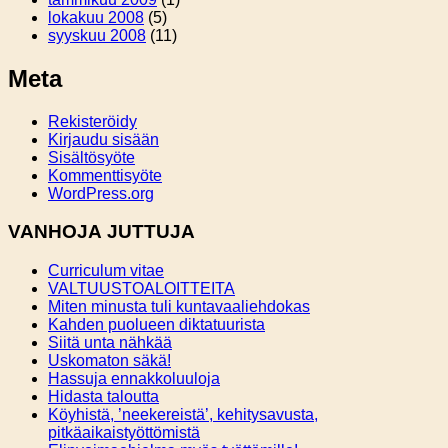
lokakuu 2008
(5)
syyskuu 2008
(11)
Meta
Rekisteröidy
Kirjaudu sisään
Sisältösyöte
Kommenttisyöte
WordPress.org
VANHOJA JUTTUJA
Curriculum vitae
VALTUUSTOALOITTEITA
Miten minusta tuli kuntavaaliehdokas
Kahden puolueen diktatuurista
Siitä unta nähkää
Uskomaton säkä!
Hassuja ennakkoluuloja
Hidasta taloutta
Köyhistä, ’neekereistä’, kehitysavusta,
pitkäaikaistyöttömistä