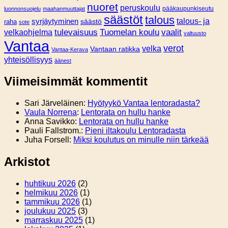
nuoret
peruskoulu
pääkaupunkiseutu
luonnonsuojelu
maahanmuuttajat
säästöt
talous
syrjäytyminen
talous- ja
säästö
raha
sote
tulevaisuus
Tuomelan koulu
vaalit
velkaohjelma
valtuusto
Vantaa
verot
velka
Vantaan ratikka
Vantaa-Kerava
yhteisöllisyys
äänest
Viimeisimmät kommentit
Sari Järveläinen
:
Hyötyykö Vantaa lentoradasta?
Vaula Norrena
:
Lentorata on hullu hanke
Anna Savikko
:
Lentorata on hullu hanke
Pauli Fallstrom.
:
Pieni iltakoulu Lentoradasta
Juha Forsell
:
Miksi koulutus on minulle niin tärkeää
Arkistot
huhtikuu 2026
(2)
helmikuu 2026
(1)
tammikuu 2026
(1)
joulukuu 2025
(3)
marraskuu 2025
(1)