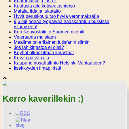
Koulumuistoja, osa 2
Koulusta aito kotiseutuyhteisö
Malala, Iida ja lukutaito
Hyvä peruskoulu tuo hyviä veronmaksajia
9,6 miljoonaa työpäivää haaskaantuu bussissa
istumiseen!
Kun Neuvostoliitto Suomen miehitti
Veteraania muistaen
Maailma on erilainen futisfanin silmin
Jos lähikirjastoa ei olisi?
Köyhät olkoot ilman kirjastoa!
Kovan päivän ilta
Kaupunginosahallinto Helsinki-Vantaaseen?
Itsekkyyden ilmapiiristä
Kerro kaverillekin :)