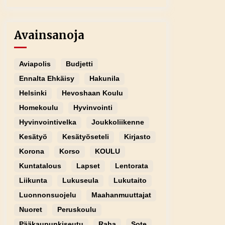
Avainsanoja
Aviapolis
Budjetti
Ennalta Ehkäisy
Hakunila
Helsinki
Hevoshaan Koulu
Homekoulu
Hyvinvointi
Hyvinvointivelka
Joukkoliikenne
Kesätyö
Kesätyöseteli
Kirjasto
Korona
Korso
KOULU
Kuntatalous
Lapset
Lentorata
Liikunta
Lukuseula
Lukutaito
Luonnonsuojelu
Maahanmuuttajat
Nuoret
Peruskoulu
Pääkaupunkiseutu
Raha
Sote