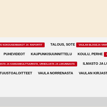
TALOUS, SOTE
US KOKOUSENNAKOT JA -RAPORTIT
VAULAN BLOGEJA VAN
PUHEVIDEOT
KAUPUNKISUUNNITTELU
KOULU, PERHE
ILMASTO JA 
ISTA JA KANSANKULTTUURISTA, URHEILUSTA JA LIIKUNNASTA
TUUSTOALOITTEET
VAULA NORRENASTA
VAULAN KIRJAS