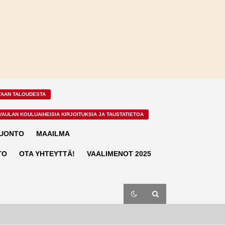
TAAN TALOUDESTA
VAULAN KOULUAIHEISIA KIRJOITUKSIA JA TAUSTATIETOA
LUONTO
MAAILMA
TO
OTA YHTEYTTÄ!
VAALIMENOT 2025