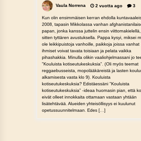
Vaula Norrena
2 vuotta ago
3
Kun olin ensimmäisen kerran ehdolla kuntavaalei
2008, tapasin Mikkolassa vanhan afghanistanilai
papan, jonka kanssa juttelin ensin viittomakielellä,
sitten tyttären avustuksella. Pappa kysyi, miksei m
ole leikkipuistoja vanhoille, paikkoja joissa vanhat
ihmiset voivat tavata toisiaan ja pelata vaikka
pihashakkia. Minulla olikin vaaliohjelmassani jo t
”Kouluista kotiseutukeskuksia”. (Oli myös teemat
reggaebusseista, mopolääkäreistä ja lasten koulu
alkamisesta vasta klo 9). Kouluista
kotiseutukeskuksia? Edistäessäni ”Kouluista
kotiseutukeskuksia” -ideaa huomasin pian, että ko
eivät olleet innokkaita ottamaan vastaan yhtään
lisätehtävää. Alueiden yhteisöllisyys ei kuulunut
opetussuunnitelmaan. Edes […]