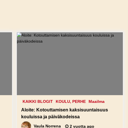
KAIKKI BLOGIT
KOULU, PERHE
Maailma
Aloite: Kotouttamisen kaksisuuntaisuus
kouluissa ja päiväkodeissa
Vaula Norrena
2 vuotta ago