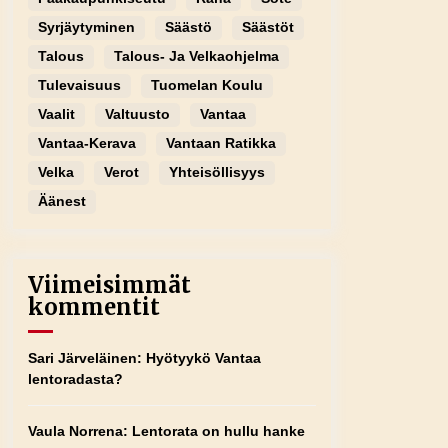
Syrjäytyminen
Säästö
Säästöt
Talous
Talous- Ja Velkaohjelma
Tulevaisuus
Tuomelan Koulu
Vaalit
Valtuusto
Vantaa
Vantaa-Kerava
Vantaan Ratikka
Velka
Verot
Yhteisöllisyys
Äänest
Viimeisimmät
kommentit
Sari Järveläinen
:
Hyötyykö Vantaa
lentoradasta?
Vaula Norrena
:
Lentorata on hullu hanke