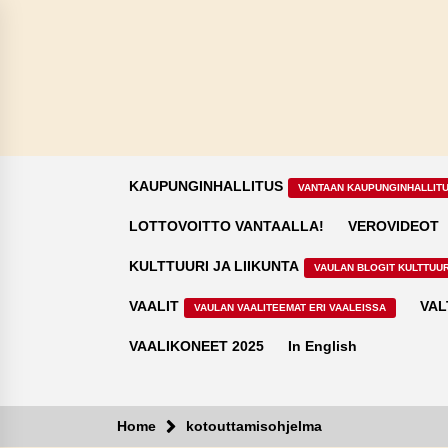
Skip
to
content
KAUPUNGINHALLITUS
VANTAAN KAUPUNGINHALLIT
LOTTOVOITTO VANTAALLA!
VEROVIDEOT
KULTTUURI JA LIIKUNTA
VAULAN BLOGIT KULTTUUR
VAALIT
VAL
VAULAN VAALITEEMAT ERI VAALEISSA
VAALIKONEET 2025
In English
Home
kotouttamisohjelma