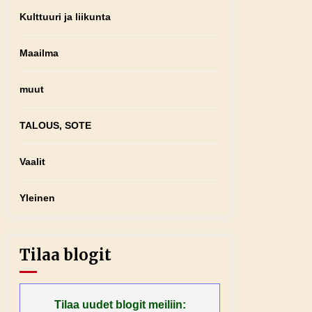
Kulttuuri ja liikunta
Maailma
muut
TALOUS, SOTE
Vaalit
Yleinen
Tilaa blogit
Tilaa uudet blogit meiliin: