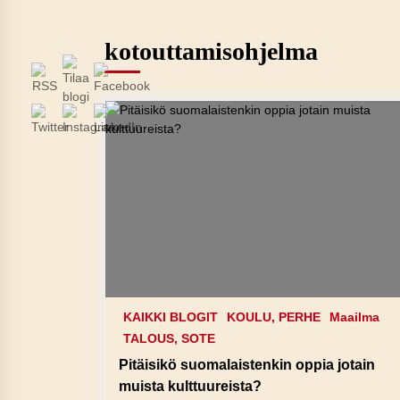
kotouttamisohjelma
KAIKKI BLOGIT
KOULU, PERHE
Maailma
TALOUS, SOTE
Pitäisikö suomalaistenkin oppia jotain
muista kulttuureista?