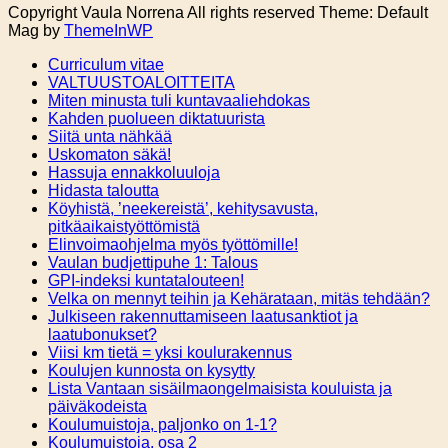
Copyright Vaula Norrena All rights reserved Theme: Default
Mag by
ThemeInWP
Curriculum vitae
VALTUUSTOALOITTEITA
Miten minusta tuli kuntavaaliehdokas
Kahden puolueen diktatuurista
Siitä unta nähkää
Uskomaton säkä!
Hassuja ennakkoluuloja
Hidasta taloutta
Köyhistä, ’neekereistä’, kehitysavusta,
pitkäaikaistyöttömistä
Elinvoimaohjelma myös työttömille!
Vaulan budjettipuhe 1: Talous
GPI-indeksi kuntatalouteen!
Velka on mennyt teihin ja Kehärataan, mitäs tehdään?
Julkiseen rakennuttamiseen laatusanktiot ja
laatubonukset?
Viisi km tietä = yksi koulurakennus
Koulujen kunnosta on kysytty
Lista Vantaan sisäilmaongelmaisista kouluista ja
päiväkodeista
Koulumuistoja, paljonko on 1-1?
Koulumuistoja, osa 2