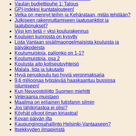
Vaulan budjettipuhe 1: Talous
GPI-indeksi kuntatalouteen!
Velka on mennyt teihin ja Kehärataan, mitäs tehdään?
Julkiseen rakennuttamiseen laatusanktiot ja
laatubonukset?
Viisi km tietä = yksi koulurakennus
Koulujen kunnosta on kysytty
Lista Vantaan sisäilmaongelmaisista kouluista ja
päiväkodeista
Koulumuistoja, paljonko on 1-1?
Koulumuistoja, osa 2
Koulusta aito kotiseutuyhteisö
Malala, Iida ja lukutaito
Hyvä peruskoulu tuo hyviä veronmaksajia
9,6 miljoonaa työpäivää haaskaantuu bussissa
istumiseen!
Kun Neuvostoliitto Suomen miehitti
Veteraania muistaen
Maailma on erilainen futisfanin silmin
Jos lähikirjastoa ei olisi?
Köyhät olkoot ilman kirjastoa!
Kovan päivän ilta
Kaupunginosahallinto Helsinki-Vantaaseen?
Itsekkyyden ilmapiiristä