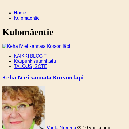
Home
Kulomäentie
Kulomäentie
KAIKKI BLOGIT
Kaupunkisuunnittelu
TALOUS, SOTE
Kehä IV ei kannata Korson läpi
Vaula Norrena
10 vuotta ago