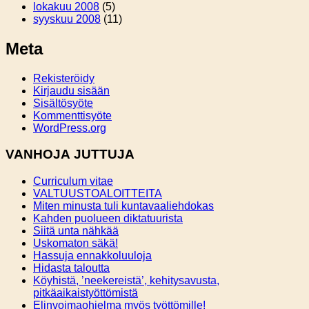
lokakuu 2008
(5)
syyskuu 2008
(11)
Meta
Rekisteröidy
Kirjaudu sisään
Sisältösyöte
Kommenttisyöte
WordPress.org
VANHOJA JUTTUJA
Curriculum vitae
VALTUUSTOALOITTEITA
Miten minusta tuli kuntavaaliehdokas
Kahden puolueen diktatuurista
Siitä unta nähkää
Uskomaton säkä!
Hassuja ennakkoluuloja
Hidasta taloutta
Köyhistä, ’neekereistä’, kehitysavusta,
pitkäaikaistyöttömistä
Elinvoimaohjelma myös työttömille!