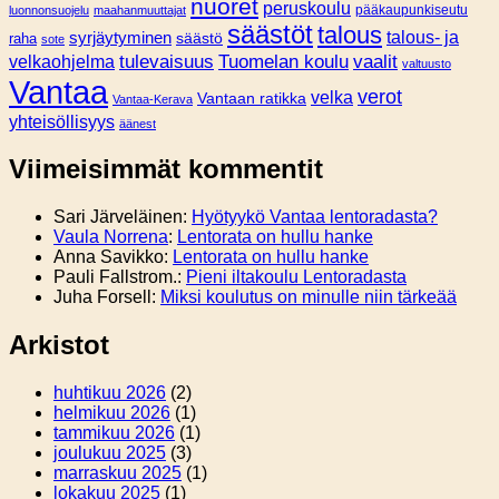
nuoret
peruskoulu
pääkaupunkiseutu
luonnonsuojelu
maahanmuuttajat
säästöt
talous
syrjäytyminen
talous- ja
säästö
raha
sote
tulevaisuus
Tuomelan koulu
vaalit
velkaohjelma
valtuusto
Vantaa
verot
velka
Vantaan ratikka
Vantaa-Kerava
yhteisöllisyys
äänest
Viimeisimmät kommentit
Sari Järveläinen
:
Hyötyykö Vantaa lentoradasta?
Vaula Norrena
:
Lentorata on hullu hanke
Anna Savikko
:
Lentorata on hullu hanke
Pauli Fallstrom.
:
Pieni iltakoulu Lentoradasta
Juha Forsell
:
Miksi koulutus on minulle niin tärkeää
Arkistot
huhtikuu 2026
(2)
helmikuu 2026
(1)
tammikuu 2026
(1)
joulukuu 2025
(3)
marraskuu 2025
(1)
lokakuu 2025
(1)