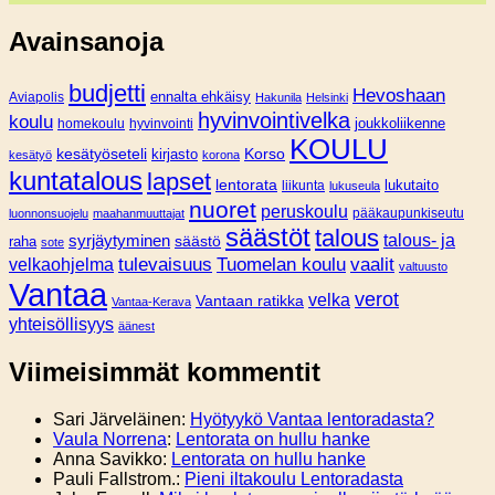
Avainsanoja
budjetti
Hevoshaan
Aviapolis
ennalta ehkäisy
Hakunila
Helsinki
hyvinvointivelka
koulu
joukkoliikenne
homekoulu
hyvinvointi
KOULU
Korso
kesätyöseteli
kirjasto
kesätyö
korona
kuntatalous
lapset
lentorata
lukutaito
liikunta
lukuseula
nuoret
peruskoulu
pääkaupunkiseutu
luonnonsuojelu
maahanmuuttajat
säästöt
talous
syrjäytyminen
talous- ja
säästö
raha
sote
tulevaisuus
Tuomelan koulu
vaalit
velkaohjelma
valtuusto
Vantaa
verot
velka
Vantaan ratikka
Vantaa-Kerava
yhteisöllisyys
äänest
Viimeisimmät kommentit
Sari Järveläinen
:
Hyötyykö Vantaa lentoradasta?
Vaula Norrena
:
Lentorata on hullu hanke
Anna Savikko
:
Lentorata on hullu hanke
Pauli Fallstrom.
:
Pieni iltakoulu Lentoradasta