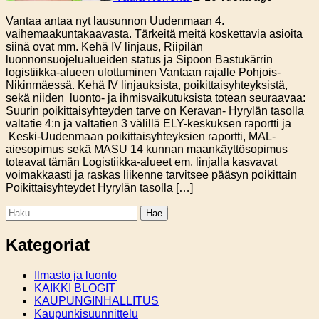
Vantaa antaa nyt lausunnon Uudenmaan 4.
vaihemaakuntakaavasta. Tärkeitä meitä koskettavia asioita
siinä ovat mm. Kehä IV linjaus, Riipilän
luonnonsuojelualueiden status ja Sipoon Bastukärrin
logistiikka-alueen ulottuminen Vantaan rajalle Pohjois-
Nikinmäessä. Kehä IV linjauksista, poikittaisyhteyksistä,
sekä niiden luonto- ja ihmisvaikutuksista totean seuraavaa:
Suurin poikittaisyhteyden tarve on Keravan- Hyrylän tasolla
valtatie 4:n ja valtatien 3 välillä ELY-keskuksen raportti ja
Keski-Uudenmaan poikittaisyhteyksien raportti, MAL-
aiesopimus sekä MASU 14 kunnan maankäyttösopimus
toteavat tämän Logistiikka-alueet em. linjalla kasvavat
voimakkaasti ja raskas liikenne tarvitsee pääsyn poikittain
Poikittaisyhteydet Hyrylän tasolla […]
Haku:
Kategoriat
Ilmasto ja luonto
KAIKKI BLOGIT
KAUPUNGINHALLITUS
Kaupunkisuunnittelu