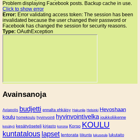
Problem displaying Facebook posts. Backup cache in use.
Click to show error
Error:
Error validating access token: The session has been
invalidated because the user changed their password or
Facebook has changed the session for security reasons.
Type:
OAuthException
Avainsanoja
budjetti
Hevoshaan
Aviapolis
ennalta ehkäisy
Hakunila
Helsinki
hyvinvointivelka
koulu
joukkoliikenne
homekoulu
hyvinvointi
KOULU
Korso
kesätyöseteli
kirjasto
kesätyö
korona
kuntatalous
lapset
lentorata
lukutaito
liikunta
lukuseula