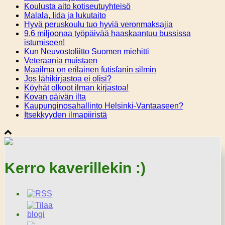
Koulusta aito kotiseutuyhteisö
Malala, Iida ja lukutaito
Hyvä peruskoulu tuo hyviä veronmaksajia
9,6 miljoonaa työpäivää haaskaantuu bussissa
istumiseen!
Kun Neuvostoliitto Suomen miehitti
Veteraania muistaen
Maailma on erilainen futisfanin silmin
Jos lähikirjastoa ei olisi?
Köyhät olkoot ilman kirjastoa!
Kovan päivän ilta
Kaupunginosahallinto Helsinki-Vantaaseen?
Itsekkyyden ilmapiiristä
Kerro kaverillekin :)