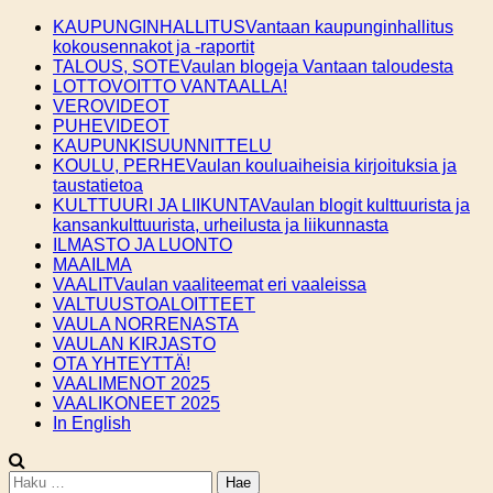
Skip
KAUPUNGINHALLITUS
Vantaan kaupunginhallitus
to
kokousennakot ja -raportit
content
TALOUS, SOTE
Vaulan blogeja Vantaan taloudesta
LOTTOVOITTO VANTAALLA!
VEROVIDEOT
PUHEVIDEOT
KAUPUNKISUUNNITTELU
KOULU, PERHE
Vaulan kouluaiheisia kirjoituksia ja
taustatietoa
KULTTUURI JA LIIKUNTA
Vaulan blogit kulttuurista ja
kansankulttuurista, urheilusta ja liikunnasta
ILMASTO JA LUONTO
MAAILMA
VAALIT
Vaulan vaaliteemat eri vaaleissa
VALTUUSTOALOITTEET
VAULA NORRENASTA
VAULAN KIRJASTO
OTA YHTEYTTÄ!
VAALIMENOT 2025
VAALIKONEET 2025
In English
Haku: