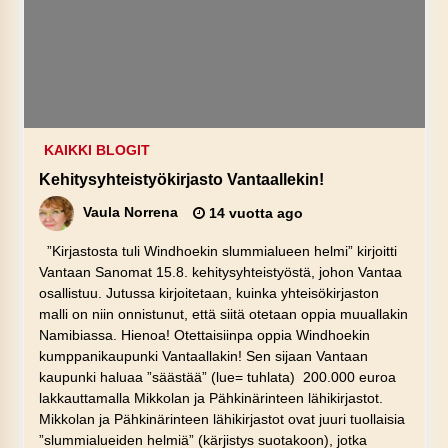
KAIKKI BLOGIT
Kehitysyhteistyökirjasto Vantaallekin!
Vaula Norrena
14 vuotta ago
”Kirjastosta tuli Windhoekin slummialueen helmi” kirjoitti
Vantaan Sanomat 15.8. kehitysyhteistyöstä, johon Vantaa
osallistuu. Jutussa kirjoitetaan, kuinka yhteisökirjaston
malli on niin onnistunut, että siitä otetaan oppia muuallakin
Namibiassa. Hienoa! Otettaisiinpa oppia Windhoekin
kumppanikaupunki Vantaallakin! Sen sijaan Vantaan
kaupunki haluaa ”säästää” (lue= tuhlata) 200.000 euroa
lakkauttamalla Mikkolan ja Pähkinärinteen lähikirjastot.
Mikkolan ja Pähkinärinteen lähikirjastot ovat juuri tuollaisia
”slummialueiden helmiä” (kärjistys suotakoon), jotka