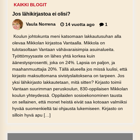
KAIKKI BLOGIT
Jos lähikirjastoa ei olisi?
Vaula Norrena
14 vuotta ago
1
Koulun johtokunta meni katsomaan lakkautusuhan alla
olevaa Mikkolan kirjastoa Vantaalla. Mikkola on
tulotasoltaan Vantaan vähävaraisimpia asuinalueita.
Työttömyysaste on lähes yhtä korkea kuin
äänestysprosentti, joka on 24%. Lapsia on paljon, ja
maahanmuuttajia 20%. Tällä alueella jos missä luulisi, että
kirjasto maksuttomana sivistyslaitoksena on tarpeen. Jos
yksi lähikirjasto lakkautetaan, mitä sitten? Kirjasto toimii
Vantaan suurimman peruskoulun, 830-oppilaisen Mikkolan
koulun yhteydessä. Oppilaiden sosioekonominen tausta
on sellainen, että monet heistä eivät saa kotoaan valmiiksi
hyvää suomenkieltä tai ohjausta lukemiseen. Kirjasto on
silloin hyvä apu […]