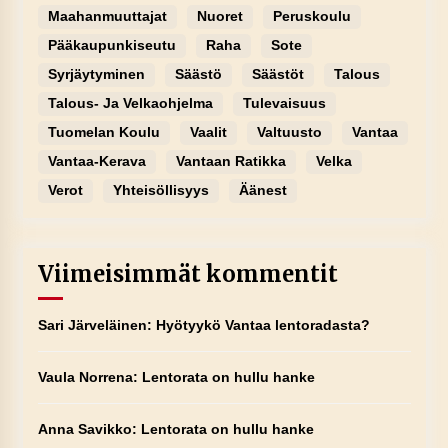
Maahanmuuttajat
Nuoret
Peruskoulu
Pääkaupunkiseutu
Raha
Sote
Syrjäytyminen
Säästö
Säästöt
Talous
Talous- Ja Velkaohjelma
Tulevaisuus
Tuomelan Koulu
Vaalit
Valtuusto
Vantaa
Vantaa-Kerava
Vantaan Ratikka
Velka
Verot
Yhteisöllisyys
Äänest
Viimeisimmät kommentit
Sari Järveläinen
:
Hyötyykö Vantaa lentoradasta?
Vaula Norrena
:
Lentorata on hullu hanke
Anna Savikko
:
Lentorata on hullu hanke