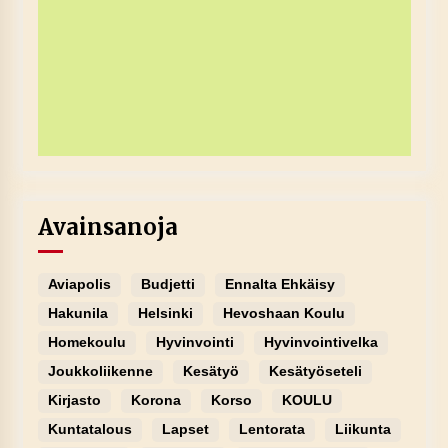
Avainsanoja
Aviapolis
Budjetti
Ennalta Ehkäisy
Hakunila
Helsinki
Hevoshaan Koulu
Homekoulu
Hyvinvointi
Hyvinvointivelka
Joukkoliikenne
Kesätyö
Kesätyöseteli
Kirjasto
Korona
Korso
KOULU
Kuntatalous
Lapset
Lentorata
Liikunta