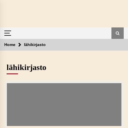
Skip
to
content
Home
lähikirjasto
lähikirjasto