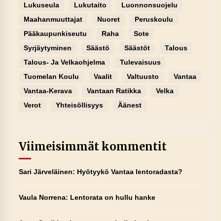
Lukuseula
Lukutaito
Luonnonsuojelu
Maahanmuuttajat
Nuoret
Peruskoulu
Pääkaupunkiseutu
Raha
Sote
Syrjäytyminen
Säästö
Säästöt
Talous
Talous- Ja Velkaohjelma
Tulevaisuus
Tuomelan Koulu
Vaalit
Valtuusto
Vantaa
Vantaa-Kerava
Vantaan Ratikka
Velka
Verot
Yhteisöllisyys
Äänest
Viimeisimmät kommentit
Sari Järveläinen
:
Hyötyykö Vantaa lentoradasta?
Vaula Norrena
:
Lentorata on hullu hanke