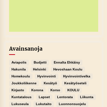
Avainsanoja
Aviapolis
Budjetti
Ennalta Ehkäisy
Hakunila
Helsinki
Hevoshaan Koulu
Homekoulu
Hyvinvointi
Hyvinvointivelka
Joukkoliikenne
Kesätyö
Kesätyöseteli
Kirjasto
Korona
Korso
KOULU
Kuntatalous
Lapset
Lentorata
Liikunta
Lukuseula
Lukutaito
Luonnonsuojelu