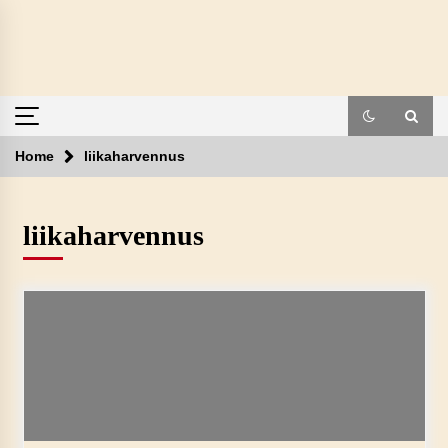
Skip
to
content
Home
liikaharvennus
liikaharvennus