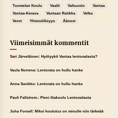
Tuomelan Koulu
Vaalit
Valtuusto
Vantaa
Vantaa-Kerava
Vantaan Ratikka
Velka
Verot
Yhteisöllisyys
Äänest
Viimeisimmät kommentit
Sari Järveläinen
:
Hyötyykö Vantaa lentoradasta?
Vaula Norrena
:
Lentorata on hullu hanke
Anna Savikko
:
Lentorata on hullu hanke
Pauli Fallstrom.
:
Pieni iltakoulu Lentoradasta
Juha Forsell
:
Miksi koulutus on minulle niin tärkeää