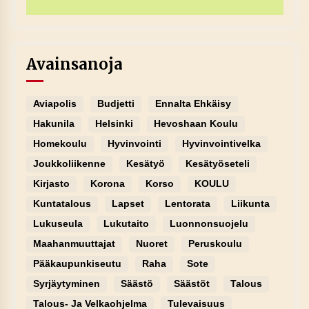
Avainsanoja
Aviapolis
Budjetti
Ennalta Ehkäisy
Hakunila
Helsinki
Hevoshaan Koulu
Homekoulu
Hyvinvointi
Hyvinvointivelka
Joukkoliikenne
Kesätyö
Kesätyöseteli
Kirjasto
Korona
Korso
KOULU
Kuntatalous
Lapset
Lentorata
Liikunta
Lukuseula
Lukutaito
Luonnonsuojelu
Maahanmuuttajat
Nuoret
Peruskoulu
Pääkaupunkiseutu
Raha
Sote
Syrjäytyminen
Säästö
Säästöt
Talous
Talous- Ja Velkaohjelma
Tulevaisuus