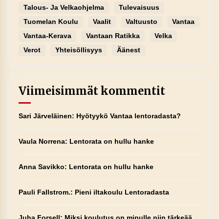
Talous- Ja Velkaohjelma
Tulevaisuus
Tuomelan Koulu
Vaalit
Valtuusto
Vantaa
Vantaa-Kerava
Vantaan Ratikka
Velka
Verot
Yhteisöllisyys
Äänest
Viimeisimmät kommentit
Sari Järveläinen
:
Hyötyykö Vantaa lentoradasta?
Vaula Norrena
:
Lentorata on hullu hanke
Anna Savikko
:
Lentorata on hullu hanke
Pauli Fallstrom.
:
Pieni iltakoulu Lentoradasta
Juha Forsell
:
Miksi koulutus on minulle niin tärkeää