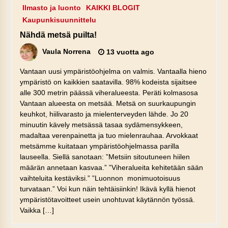
Ilmasto ja luonto
KAIKKI BLOGIT
Kaupunkisuunnittelu
Nähdä metsä puilta!
Vaula Norrena
13 vuotta ago
Vantaan uusi ympäristöohjelma on valmis. Vantaalla hieno
ympäristö on kaikkien saatavilla. 98% kodeista sijaitsee
alle 300 metrin päässä viheralueesta. Peräti kolmasosa
Vantaan alueesta on metsää. Metsä on suurkaupungin
keuhkot, hiilivarasto ja mielenterveyden lähde. Jo 20
minuutin kävely metsässä tasaa sydämensykkeen,
madaltaa verenpainetta ja tuo mielenrauhaa. Arvokkaat
metsämme kuitataan ympäristöohjelmassa parilla
lauseella. Siellä sanotaan: ”Metsiin sitoutuneen hiilen
määrän annetaan kasvaa.” ”Viheralueita kehitetään sään
vaihteluita kestäviksi.” ”Luonnon monimuotoisuus
turvataan.” Voi kun näin tehtäisiinkin! Ikävä kyllä hienot
ympäristötavoitteet usein unohtuvat käytännön työssä.
Vaikka […]