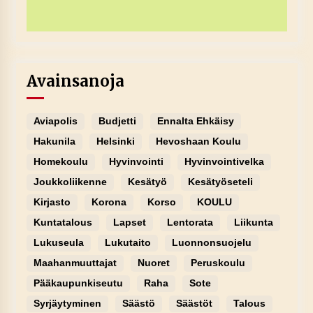
Avainsanoja
Aviapolis
Budjetti
Ennalta Ehkäisy
Hakunila
Helsinki
Hevoshaan Koulu
Homekoulu
Hyvinvointi
Hyvinvointivelka
Joukkoliikenne
Kesätyö
Kesätyöseteli
Kirjasto
Korona
Korso
KOULU
Kuntatalous
Lapset
Lentorata
Liikunta
Lukuseula
Lukutaito
Luonnonsuojelu
Maahanmuuttajat
Nuoret
Peruskoulu
Pääkaupunkiseutu
Raha
Sote
Syrjäytyminen
Säästö
Säästöt
Talous