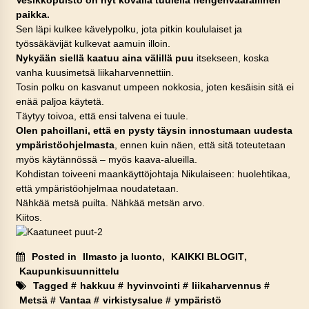
paikka.
Sen läpi kulkee kävelypolku, jota pitkin koululaiset ja
työssäkävijät kulkevat aamuin illoin.
Nykyään siellä kaatuu aina välillä puu
itsekseen, koska
vanha kuusimetsä liikaharvennettiin.
Tosin polku on kasvanut umpeen nokkosia, joten kesäisin sitä ei
enää paljoa käytetä.
Täytyy toivoa, että ensi talvena ei tuule.
Olen pahoillani, että en pysty täysin innostumaan uudesta
ympäristöohjelmasta
, ennen kuin näen, että sitä toteutetaan
myös käytännössä – myös kaava-alueilla.
Kohdistan toiveeni maankäyttöjohtaja Nikulaiseen: huolehtikaa,
että ympäristöohjelmaa noudatetaan.
Nähkää metsä puilta. Nähkää metsän arvo.
Kiitos.
Posted in
Ilmasto ja luonto
,
KAIKKI BLOGIT
,
Kaupunkisuunnittelu
Tagged #
hakkuu
#
hyvinvointi
#
liikaharvennus
#
Metsä
#
Vantaa
#
virkistysalue
#
ympäristö