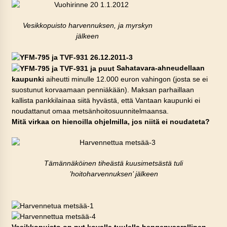
Vesikkopuisto harvennuksen, ja myrskyn
jälkeen
Sahatavara-ahneudellaan
kaupunki
aiheutti minulle 12.000 euron vahingon (josta se ei
suostunut korvaamaan penniäkään). Maksan parhaillaan
kallista pankkilainaa siitä hyvästä, että Vantaan kaupunki ei
noudattanut omaa metsänhoitosuunnitelmaansa.
Mitä virkaa on hienoilla ohjelmilla, jos niitä ei noudateta?
Tämännäköinen tiheästä kuusimetsästä tuli
’hoitoharvennuksen’ jälkeen
Vesikkopuisto on nyt kovalla tuulella hengenvaarallinen