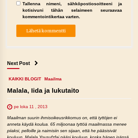
Tallenna nimeni, sähköpostiosoitteeni ja
kotisivuni tähän selaimeen seuraavaa
kommentointikertaa varten.
Next Post
KAIKKI BLOGIT
Maailma
Malala, Iida ja lukutaito
pe loka 11 , 2013
Maailman suurin ihmisoikeusrikkomus on, että tyttöjen ei
anneta käydä koulua. 65 miljoonaa tyttöä maailmassa menee
piiaksi, pelloille ja naimisiin sen sijaan, että he pääsisivät
kouluun. Malala Yousufzfai pääsi kouluun, koska hänen isänsä