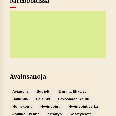
Facebookissa
Avainsanoja
Aviapolis
Budjetti
Ennalta Ehkäisy
Hakunila
Helsinki
Hevoshaan Koulu
Homekoulu
Hyvinvointi
Hyvinvointivelka
Joukkoliikenne
Kesätyö
Kesätyöseteli