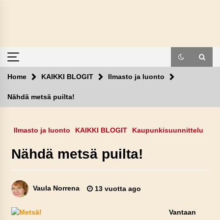
Skip
to
content
Home
KAIKKI BLOGIT
Ilmasto ja luonto
Nähdä metsä puilta!
Ilmasto ja luonto
KAIKKI BLOGIT
Kaupunkisuunnittelu
Nähdä metsä puilta!
Vaula Norrena
13 vuotta ago
Vantaan