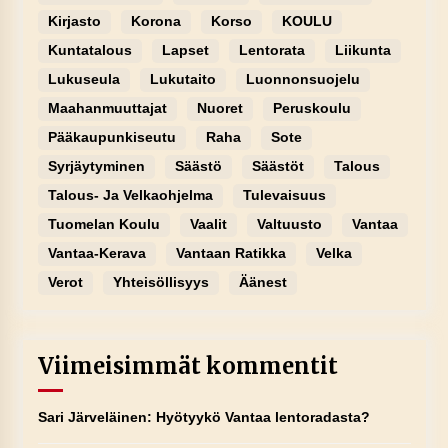
Kirjasto
Korona
Korso
KOULU
Kuntatalous
Lapset
Lentorata
Liikunta
Lukuseula
Lukutaito
Luonnonsuojelu
Maahanmuuttajat
Nuoret
Peruskoulu
Pääkaupunkiseutu
Raha
Sote
Syrjäytyminen
Säästö
Säästöt
Talous
Talous- Ja Velkaohjelma
Tulevaisuus
Tuomelan Koulu
Vaalit
Valtuusto
Vantaa
Vantaa-Kerava
Vantaan Ratikka
Velka
Verot
Yhteisöllisyys
Äänest
Viimeisimmät kommentit
Sari Järveläinen
:
Hyötyykö Vantaa lentoradasta?