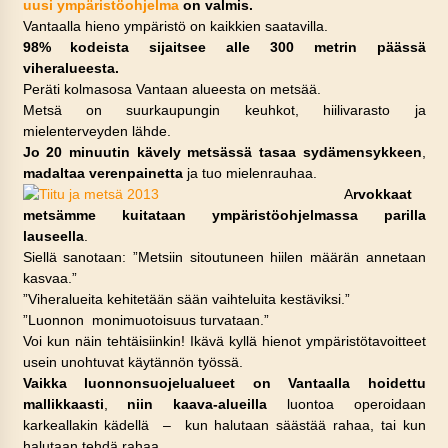
uusi ympäristöohjelma
on valmis.
Vantaalla hieno ympäristö on kaikkien saatavilla.
98% kodeista sijaitsee alle 300 metrin päässä
viheralueesta.
Peräti kolmasosa Vantaan alueesta on metsää.
Metsä on suurkaupungin keuhkot, hiilivarasto ja
mielenterveyden lähde.
Jo 20 minuutin kävely metsässä tasaa sydämensykkeen
,
madaltaa verenpainetta
ja tuo mielenrauhaa.
A
rvokkaat
metsämme kuitataan ympäristöohjelmassa parilla
lauseella
.
Siellä sanotaan: ”Metsiin sitoutuneen hiilen määrän annetaan
kasvaa.”
”Viheralueita kehitetään sään vaihteluita kestäviksi.”
”Luonnon monimuotoisuus turvataan.”
Voi kun näin tehtäisiinkin! Ikävä kyllä hienot ympäristötavoitteet
usein unohtuvat käytännön työssä.
Vaikka luonnonsuojelualueet on Vantaalla hoidettu
mallikkaasti
,
niin kaava-alueilla
luontoa operoidaan
karkeallakin kädellä – kun halutaan säästää rahaa, tai kun
halutaan tehdä rahaa.