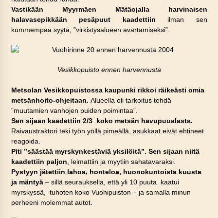
Vastikään Myyrmäen Mätäojalla harvinaisen
halavasepikkään
pesäpuut kaadettiin
ilman sen
kummempaa syytä, ”virkistysalueen avartamiseksi”.
Vesikkopuisto ennen harvennusta
Metsolan Vesikkopuistossa kaupunki rikkoi räikeästi omia
metsänhoito-ohjeitaan.
Alueella oli tarkoitus tehdä
”muutamien vanhojen puiden poimintaa”.
Sen sijaan kaadettiin 2/3 koko metsän havupuualasta.
Raivaustraktori teki työn yöllä pimeällä, asukkaat eivät ehtineet
reagoida.
Piti ”säästää myrskynkestäviä yksilöitä”. Sen sijaan niitä
kaadettiin paljon
, leimattiin ja myytiin sahatavaraksi.
Pystyyn jätettiin lahoa, honteloa, huonokuntoista kuusta
ja mäntyä
– sillä seurauksella, että yli 10 puuta kaatui
myrskyssä, tuhoten koko Vuohipuiston – ja samalla minun
perheeni molemmat autot.