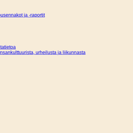
sennakot ja -raportit
tatietoa
ansankulttuurista, urheilusta ja liikunnasta