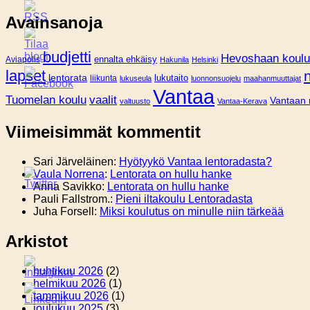
Avainsanoja
budjetti
Hevoshaan koulu
Aviapolis
ennalta ehkäisy
Hakunila
Helsinki
lapset
lentorata
lukutaito
liikunta
lukuseula
luonnonsuojelu
maahanmuuttajat
Vantaa
Tuomelan koulu
vaalit
Vantaan 
valtuusto
Vantaa-Kerava
Viimeisimmät kommentit
Sari Järveläinen
:
Hyötyykö Vantaa lentoradasta?
Vaula Norrena
:
Lentorata on hullu hanke
Anna Savikko
:
Lentorata on hullu hanke
Pauli Fallstrom.
:
Pieni iltakoulu Lentoradasta
Juha Forsell
:
Miksi koulutus on minulle niin tärkeää
Arkistot
huhtikuu 2026
(2)
helmikuu 2026
(1)
tammikuu 2026
(1)
joulukuu 2025
(3)