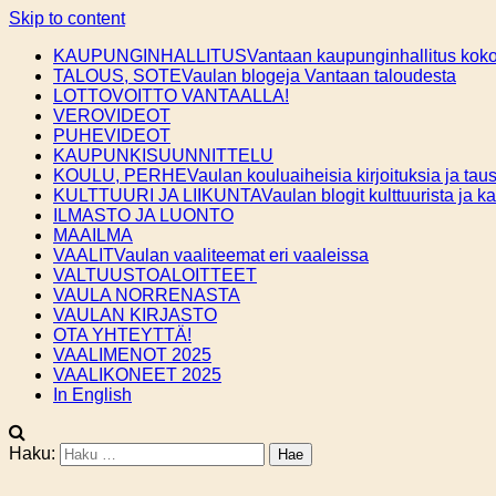
Skip to content
KAUPUNGINHALLITUS
Vantaan kaupunginhallitus kokou
TALOUS, SOTE
Vaulan blogeja Vantaan taloudesta
LOTTOVOITTO VANTAALLA!
VEROVIDEOT
PUHEVIDEOT
KAUPUNKISUUNNITTELU
KOULU, PERHE
Vaulan kouluaiheisia kirjoituksia ja taus
KULTTUURI JA LIIKUNTA
Vaulan blogit kulttuurista ja k
ILMASTO JA LUONTO
MAAILMA
VAALIT
Vaulan vaaliteemat eri vaaleissa
VALTUUSTOALOITTEET
VAULA NORRENASTA
VAULAN KIRJASTO
OTA YHTEYTTÄ!
VAALIMENOT 2025
VAALIKONEET 2025
In English
Haku: