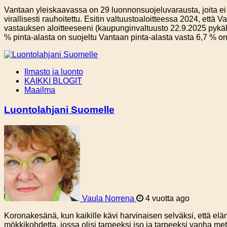
Vantaan yleiskaavassa on 29 luonnonsuojeluvarausta, joita ei ol
virallisesti rauhoitettu. Esitin valtuustoaloitteessa 2024, et
vastauksen aloitteeseeni (kaupunginvaltuusto 22.9.2025 pykäl
% pinta-alasta on suojeltu Vantaan pinta-alasta vasta 6,7 % on
Ilmasto ja luonto
KAIKKI BLOGIT
Maailma
Luontolahjani Suomelle
Vaula Norrena
4 vuotta ago
Koronakesänä, kun kaikille kävi harvinaisen selväksi, että elä
mökkikohdetta, jossa olisi tarpeeksi iso ja tarpeeksi vanha met