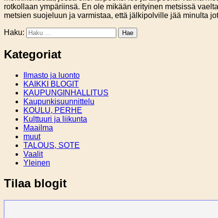
rotkollaan ympäriinsä. En ole mikään erityinen metsissä vaelt
metsien suojeluun ja varmistaa, että jälkipolville jää minulta j
Haku:
Kategoriat
Ilmasto ja luonto
KAIKKI BLOGIT
KAUPUNGINHALLITUS
Kaupunkisuunnittelu
KOULU, PERHE
Kulttuuri ja liikunta
Maailma
muut
TALOUS, SOTE
Vaalit
Yleinen
Tilaa blogit