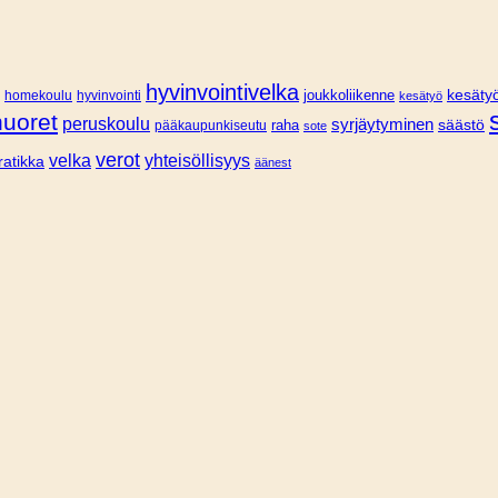
hyvinvointivelka
joukkoliikenne
kesätyö
homekoulu
hyvinvointi
kesätyö
nuoret
peruskoulu
syrjäytyminen
säästö
pääkaupunkiseutu
raha
sote
verot
velka
yhteisöllisyys
ratikka
äänest