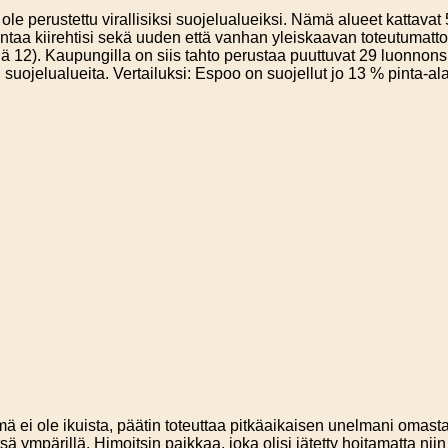
e perustettu virallisiksi suojelualueiksi. Nämä alueet kattavat 
tä Vantaa kiirehtisi sekä uuden että vanhan yleiskaavan toteutu
ä 12). Kaupungilla on siis tahto perustaa puuttuvat 29 luonnons
 suojelualueita. Vertailuksi: Espoo on suojellut jo 13 % pinta-a
mä ei ole ikuista, päätin toteuttaa pitkäaikaisen unelmani omas
sä ympärillä. Himoitsin paikkaa, joka olisi jätetty hoitamatta n