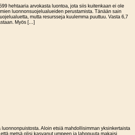
599 hehtaaria arvokasta luontoa, jota siis kuitenkaan ei ole
mattomien luonnonsuojelualueiden perustamista. Tänään sain
uojelualuetta, mutta resursseja kuulemma puuttuu. Vasta 6,7
lastaan. Myös […]
ta luonnonpuistosta. Aloin etsiä mahdollisimman yksinkertaista
iin että metsä olisi kasvanut umpeen ja lahopuuta makaisi