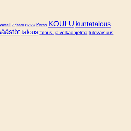
KOULU
kuntatalous
Korso
seteli
kirjasto
korona
säästöt
talous
tulevaisuus
talous- ja velkaohjelma