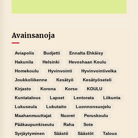
Avainsanoja
Aviapolis
Budjetti
Ennalta Ehkäisy
Hakunila
Helsinki
Hevoshaan Koulu
Homekoulu
Hyvinvointi
Hyvinvointivelka
Joukkoliikenne
Kesätyö
Kesätyöseteli
Kirjasto
Korona
Korso
KOULU
Kuntatalous
Lapset
Lentorata
Liikunta
Lukuseula
Lukutaito
Luonnonsuojelu
Maahanmuuttajat
Nuoret
Peruskoulu
Pääkaupunkiseutu
Raha
Sote
Syrjäytyminen
Säästö
Säästöt
Talous