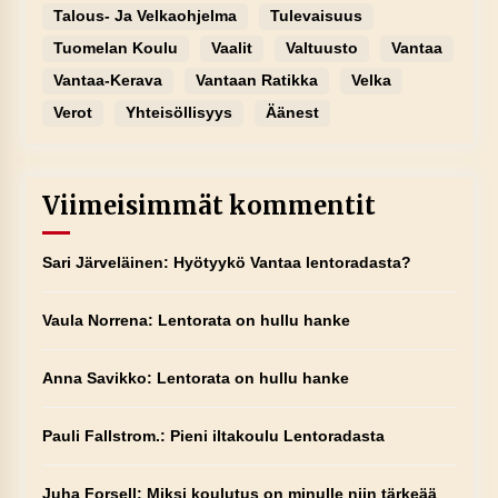
Talous- Ja Velkaohjelma
Tulevaisuus
Tuomelan Koulu
Vaalit
Valtuusto
Vantaa
Vantaa-Kerava
Vantaan Ratikka
Velka
Verot
Yhteisöllisyys
Äänest
Viimeisimmät kommentit
Sari Järveläinen
:
Hyötyykö Vantaa lentoradasta?
Vaula Norrena
:
Lentorata on hullu hanke
Anna Savikko
:
Lentorata on hullu hanke
Pauli Fallstrom.
:
Pieni iltakoulu Lentoradasta
Juha Forsell
:
Miksi koulutus on minulle niin tärkeää