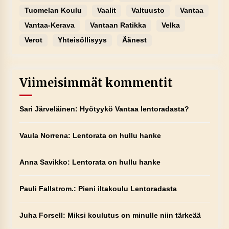
Tuomelan Koulu
Vaalit
Valtuusto
Vantaa
Vantaa-Kerava
Vantaan Ratikka
Velka
Verot
Yhteisöllisyys
Äänest
Viimeisimmät kommentit
Sari Järveläinen
:
Hyötyykö Vantaa lentoradasta?
Vaula Norrena
:
Lentorata on hullu hanke
Anna Savikko
:
Lentorata on hullu hanke
Pauli Fallstrom.
:
Pieni iltakoulu Lentoradasta
Juha Forsell
:
Miksi koulutus on minulle niin tärkeää