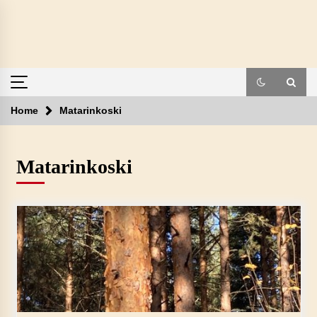
Skip
to
content
Home
Matarinkoski
Matarinkoski