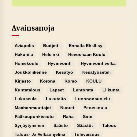
Avainsanoja
Aviapolis
Budjetti
Ennalta Ehkäisy
Hakunila
Helsinki
Hevoshaan Koulu
Homekoulu
Hyvinvointi
Hyvinvointivelka
Joukkoliikenne
Kesätyö
Kesätyöseteli
Kirjasto
Korona
Korso
KOULU
Kuntatalous
Lapset
Lentorata
Liikunta
Lukuseula
Lukutaito
Luonnonsuojelu
Maahanmuuttajat
Nuoret
Peruskoulu
Pääkaupunkiseutu
Raha
Sote
Syrjäytyminen
Säästö
Säästöt
Talous
Talous- Ja Velkaohjelma
Tulevaisuus