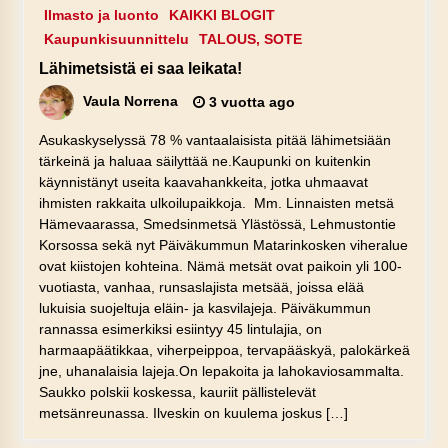
Ilmasto ja luonto
KAIKKI BLOGIT
Kaupunkisuunnittelu
TALOUS, SOTE
Lähimetsistä ei saa leikata!
Vaula Norrena
3 vuotta ago
Asukaskyselyssä 78 % vantaalaisista pitää lähimetsiään
tärkeinä ja haluaa säilyttää ne.Kaupunki on kuitenkin
käynnistänyt useita kaavahankkeita, jotka uhmaavat
ihmisten rakkaita ulkoilupaikkoja. Mm. Linnaisten metsä
Hämevaarassa, Smedsinmetsä Ylästössä, Lehmustontie
Korsossa sekä nyt Päiväkummun Matarinkosken viheralue
ovat kiistojen kohteina. Nämä metsät ovat paikoin yli 100-
vuotiasta, vanhaa, runsaslajista metsää, joissa elää
lukuisia suojeltuja eläin- ja kasvilajeja. Päiväkummun
rannassa esimerkiksi esiintyy 45 lintulajia, on
harmaapäätikkaa, viherpeippoa, tervapääskyä, palokärkeä
jne, uhanalaisia lajeja.On lepakoita ja lahokaviosammalta.
Saukko polskii koskessa, kauriit pällistelevät
metsänreunassa. Ilveskin on kuulema joskus […]