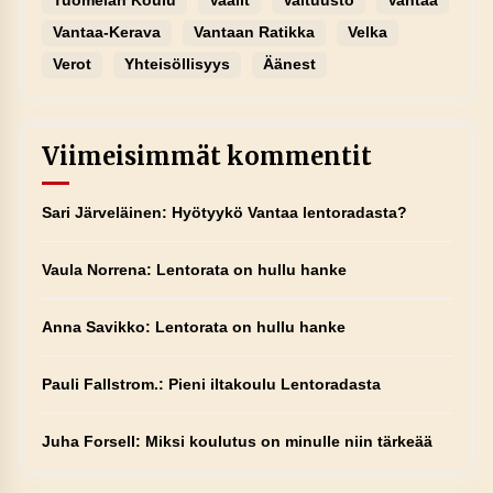
Tuomelan Koulu
Vaalit
Valtuusto
Vantaa
Vantaa-Kerava
Vantaan Ratikka
Velka
Verot
Yhteisöllisyys
Äänest
Viimeisimmät kommentit
Sari Järveläinen
:
Hyötyykö Vantaa lentoradasta?
Vaula Norrena
:
Lentorata on hullu hanke
Anna Savikko
:
Lentorata on hullu hanke
Pauli Fallstrom.
:
Pieni iltakoulu Lentoradasta
Juha Forsell
:
Miksi koulutus on minulle niin tärkeää