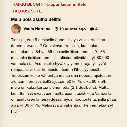
KAIKKI BLOGIT
Kaupunkisuunnittelu
TALOUS, SOTE
Melu pois asuinalueilta!
Vaula Norrena
10 vuotta ago
4
Tiesitkö, että 5 desibelin äänen lisäys viisinkertaistaa
äänen korvassa? On valtava ero siinä, kuuluuko
asuinalueella 54 vai 59 desibelin liikennemelu. Yli 55
desibelin tieliikennemelulle altistuu päivittäin yli 80.000
vantaalaista. Asumiselle hyväksytyt melurajat ylittyvät
reippaasti vilkasliikenteisten teiden läheisyydessä.
Tehokkain keino vähentää melua olisi nopeusrajoitusten
alentaminen. Jos tiellä ajetaan 50 km/h, eikä 60 km/h,
melu on kaksi kertaa pienempää (2,1 desibeliä). Mutta
kun. Ihmiset eivät vaan malta ajaa hitaasti – ja Vantaalla
on asutuksen läheisyydessä myös moottoriteitä, joilla pitää
ajaa yli 80 km/h. Meluasvaltti vähentää liikennemelua 2-4
[…]