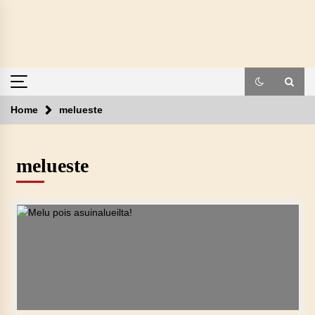
Skip
to
content
Home
melueste
melueste