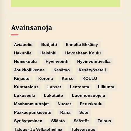
Avainsanoja
Aviapolis
Budjetti
Ennalta Ehkäisy
Hakunila
Helsinki
Hevoshaan Koulu
Homekoulu
Hyvinvointi
Hyvinvointivelka
Joukkoliikenne
Kesätyö
Kesätyöseteli
Kirjasto
Korona
Korso
KOULU
Kuntatalous
Lapset
Lentorata
Liikunta
Lukuseula
Lukutaito
Luonnonsuojelu
Maahanmuuttajat
Nuoret
Peruskoulu
Pääkaupunkiseutu
Raha
Sote
Syrjäytyminen
Säästö
Säästöt
Talous
Talous- Ja Velkaohjelma
Tulevaisuus