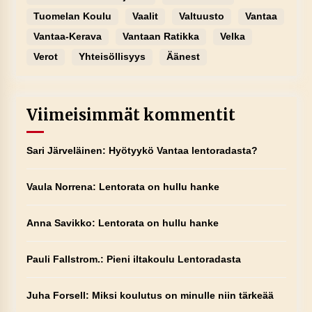
Tuomelan Koulu
Vaalit
Valtuusto
Vantaa
Vantaa-Kerava
Vantaan Ratikka
Velka
Verot
Yhteisöllisyys
Äänest
Viimeisimmät kommentit
Sari Järveläinen
:
Hyötyykö Vantaa lentoradasta?
Vaula Norrena
:
Lentorata on hullu hanke
Anna Savikko
:
Lentorata on hullu hanke
Pauli Fallstrom.
:
Pieni iltakoulu Lentoradasta
Juha Forsell
:
Miksi koulutus on minulle niin tärkeää