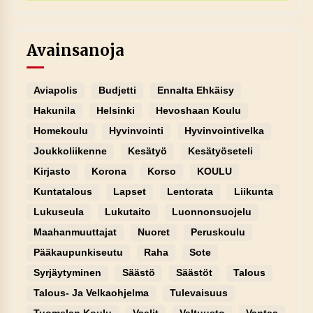
Avainsanoja
Aviapolis
Budjetti
Ennalta Ehkäisy
Hakunila
Helsinki
Hevoshaan Koulu
Homekoulu
Hyvinvointi
Hyvinvointivelka
Joukkoliikenne
Kesätyö
Kesätyöseteli
Kirjasto
Korona
Korso
KOULU
Kuntatalous
Lapset
Lentorata
Liikunta
Lukuseula
Lukutaito
Luonnonsuojelu
Maahanmuuttajat
Nuoret
Peruskoulu
Pääkaupunkiseutu
Raha
Sote
Syrjäytyminen
Säästö
Säästöt
Talous
Talous- Ja Velkaohjelma
Tulevaisuus