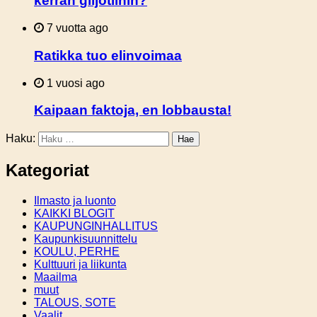
kerran giljotiinin?
7 vuotta ago
Ratikka tuo elinvoimaa
1 vuosi ago
Kaipaan faktoja, en lobbausta!
Haku:
Kategoriat
Ilmasto ja luonto
KAIKKI BLOGIT
KAUPUNGINHALLITUS
Kaupunkisuunnittelu
KOULU, PERHE
Kulttuuri ja liikunta
Maailma
muut
TALOUS, SOTE
Vaalit