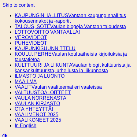
Skip to content
KAUPUNGINHALLITUS
Vantaan kaupunginhallitus
kokousennakot ja -raportit
TALOUS, SOTE
Vaulan blogeja Vantaan taloudesta
LOTTOVOITTO VANTAALLA!
VEROVIDEOT
PUHEVIDEOT
KAUPUNKISUUNNITTELU
KOULU, PERHE
Vaulan kouluaiheisia kirjoituksia ja
taustatietoa
KULTTUURI JA LIIKUNTA
Vaulan blogit kulttuurista ja
kansankulttuurista, urheilusta ja liikunnasta
ILMASTO JA LUONTO
MAAILMA
VAALIT
Vaulan vaaliteemat eri vaaleissa
VALTUUSTOALOITTEET
VAULA NORRENASTA
VAULAN KIRJASTO
OTA YHTEYTTÄ!
VAALIMENOT 2025
VAALIKONEET 2025
In English