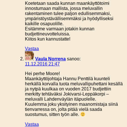
Koetetaan saada kunnan maankäyttötoimi
innostumaan mallista, jossa meluvallin
rakentaminen tulee paljon edullisemmaksi,
ympäristöystävällisemmäksi ja hyödylliseksi
kaikille osapuolille.
Esitämme varmaan jotakin kunnan
budjettineuvotteluissa.
Kiitos kun kannustatte!
Vastaa
Vaula Norrena
sanoo:
11.12.2016 21:47
Hei perhe Moore!
Maankäyttöjohtaja Hannu Penttilä kuunteli
herkällä korvalla tuota meluvallipuhettani kesällä
ja nytpä kuulkaa on vuoden 2017 budjettiin
merkitty tehtäväksi Jokivarsi-Leppäkorpi –
meluvalli Lahdenväylän itäpuolelle.
Kuulemma joku yksityinen maanomistaja siinä
tienvarressa on, jolta pitää vielä saada
suostumus, sitten työn alle.
Vastaa