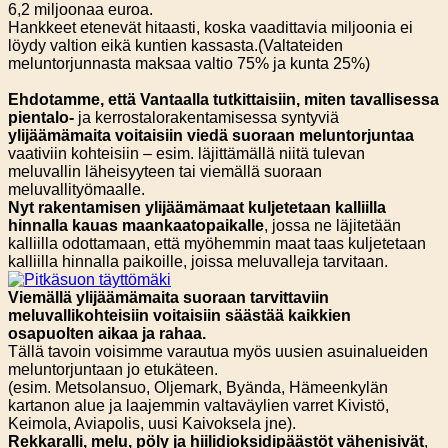
6,2 miljoonaa euroa.
Hankkeet etenevät hitaasti, koska vaadittavia miljoonia ei
löydy valtion eikä kuntien kassasta.(Valtateiden
meluntorjunnasta maksaa valtio 75% ja kunta 25%)
Ehdotamme, että Vantaalla tutkittaisiin, miten tavallisessa
pientalo-
ja kerrostalorakentamisessa syntyviä
ylijäämämaita voitaisiin viedä suoraan meluntorjuntaa
vaativiin kohteisiin – esim. läjittämällä niitä tulevan
meluvallin läheisyyteen tai viemällä suoraan
meluvallityömaalle.
Nyt rakentamisen ylijäämämaat kuljetetaan kalliilla
hinnalla kauas maankaatopaikalle
, jossa ne läjitetään
kalliilla odottamaan, että myöhemmin maat taas kuljetetaan
kalliilla hinnalla paikoille, joissa meluvalleja tarvitaan.
Viemällä ylijäämämaita suoraan tarvittaviin
meluvallikohteisiin voitaisiin säästää kaikkien
osapuolten aikaa ja rahaa.
Tällä tavoin voisimme varautua myös uusien asuinalueiden
meluntorjuntaan jo etukäteen.
(esim. Metsolansuo, Oljemark, Byända, Hämeenkylän
kartanon alue ja laajemmin valtaväylien varret Kivistö,
Keimola, Aviapolis, uusi Kaivoksela jne).
Rekkaralli, melu, pöly ja hiilidioksidipäästöt vähenisivät
,