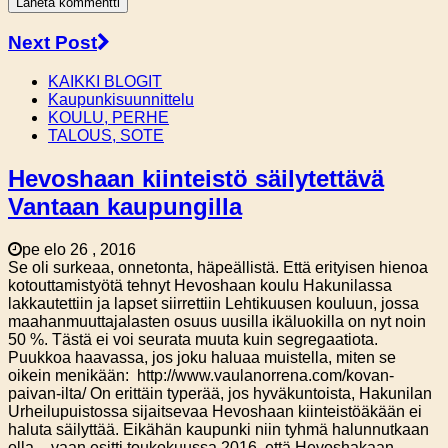
Next Post
KAIKKI BLOGIT
Kaupunkisuunnittelu
KOULU, PERHE
TALOUS, SOTE
Hevoshaan kiinteistö säilytettävä
Vantaan kaupungilla
pe elo 26 , 2016
Se oli surkeaa, onnetonta, häpeällistä. Että erityisen hienoa
kotouttamistyötä tehnyt Hevoshaan koulu Hakunilassa
lakkautettiin ja lapset siirrettiin Lehtikuusen kouluun, jossa
maahanmuuttajalasten osuus uusilla ikäluokilla on nyt noin
50 %. Tästä ei voi seurata muuta kuin segregaatiota.
Puukkoa haavassa, jos joku haluaa muistella, miten se
oikein menikään: http://www.vaulanorrena.com/kovan-
paivan-ilta/ On erittäin typerää, jos hyväkuntoista, Hakunilan
Urheilupuistossa sijaitsevaa Hevoshaan kiinteistöäkään ei
haluta säilyttää. Eikähän kaupunki niin tyhmä halunnutkaan
olla – vaan esitti toukokuussa 2016, että Hevoshakaan