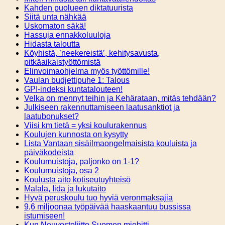
Kahden puolueen diktatuurista
Siitä unta nähkää
Uskomaton säkä!
Hassuja ennakkoluuloja
Hidasta taloutta
Köyhistä, ’neekereistä’, kehitysavusta,
pitkäaikaistyöttömistä
Elinvoimaohjelma myös työttömille!
Vaulan budjettipuhe 1: Talous
GPI-indeksi kuntatalouteen!
Velka on mennyt teihin ja Kehärataan, mitäs tehdään?
Julkiseen rakennuttamiseen laatusanktiot ja
laatubonukset?
Viisi km tietä = yksi koulurakennus
Koulujen kunnosta on kysytty
Lista Vantaan sisäilmaongelmaisista kouluista ja
päiväkodeista
Koulumuistoja, paljonko on 1-1?
Koulumuistoja, osa 2
Koulusta aito kotiseutuyhteisö
Malala, Iida ja lukutaito
Hyvä peruskoulu tuo hyviä veronmaksajia
9,6 miljoonaa työpäivää haaskaantuu bussissa
istumiseen!
Kun Neuvostoliitto Suomen miehitti