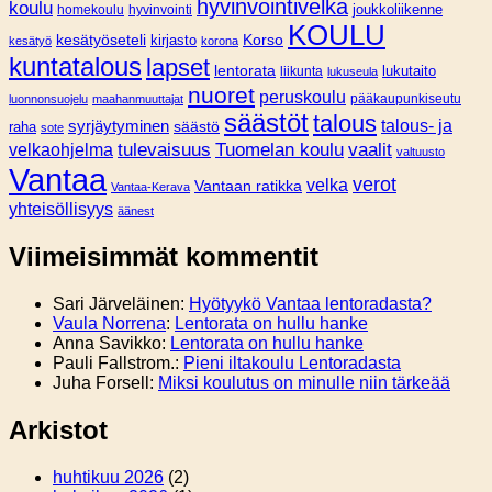
hyvinvointivelka
koulu
joukkoliikenne
homekoulu
hyvinvointi
KOULU
Korso
kesätyöseteli
kirjasto
kesätyö
korona
kuntatalous
lapset
lentorata
lukutaito
liikunta
lukuseula
nuoret
peruskoulu
pääkaupunkiseutu
luonnonsuojelu
maahanmuuttajat
säästöt
talous
syrjäytyminen
talous- ja
säästö
raha
sote
tulevaisuus
Tuomelan koulu
vaalit
velkaohjelma
valtuusto
Vantaa
verot
velka
Vantaan ratikka
Vantaa-Kerava
yhteisöllisyys
äänest
Viimeisimmät kommentit
Sari Järveläinen
:
Hyötyykö Vantaa lentoradasta?
Vaula Norrena
:
Lentorata on hullu hanke
Anna Savikko
:
Lentorata on hullu hanke
Pauli Fallstrom.
:
Pieni iltakoulu Lentoradasta
Juha Forsell
:
Miksi koulutus on minulle niin tärkeää
Arkistot
huhtikuu 2026
(2)