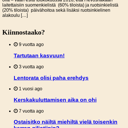
laitettaisiin suomenkielistä (60% tiloista) ja ruotsinkielistä
(20% tiloista) päivähoitoa sekä lisäksi ruotsinkielinen
alakoulu […]
Kiinnostaako?
9 vuotta ago
Tartutaan kasvuun!
3 vuotta ago
Lentorata olisi paha erehdys
1 vuosi ago
Kerskakuluttamisen aika on ohi
7 vuotta ago
Ostaisitko näiltä miehiltä vielä toisenkin