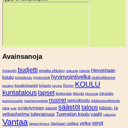
Avainsanoja
budjetti
Hevoshaan
Aviapolis
ennalta ehkäisy
Hakunila
Helsinki
hyvinvointivelka
koulu
joukkoliikenne
homekoulu
hyvinvointi
KOULU
Korso
kesätyöseteli
kirjasto
kesätyö
korona
kuntatalous
lapset
lentorata
lukutaito
liikunta
lukuseula
nuoret
peruskoulu
pääkaupunkiseutu
luonnonsuojelu
maahanmuuttajat
säästöt
talous
syrjäytyminen
talous- ja
säästö
raha
sote
tulevaisuus
Tuomelan koulu
vaalit
velkaohjelma
valtuusto
Vantaa
verot
velka
Vantaan ratikka
Vantaa-Kerava