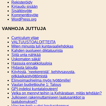
Rekisteröidy
Kirjaudu sisään
Sisältösyöte
Kommenttisyöte
WordPress.org
VANHOJA JUTTUJA
Curriculum vitae
VALTUUSTOALOITTEITA
Miten minusta tuli kuntavaaliehdokas
Kahden puolueen diktatuurista
Siitä unta nähkää
Uskomaton säkä!
Hassuja ennakkoluuloja
Hidasta taloutta
Köyhistä, ’neekereistä’, kehitysavusta,
pitkäaikaistyöttömistä
Elinvoimaohjelma myös työttömille!
Vaulan budjettipuhe 1: Talous
GPI-indeksi kuntatalouteen!
Velka on mennyt teihin ja Kehärataan, mitäs tehdään?
Julkiseen rakennuttamiseen laatusanktiot ja
laatubonukset?
Viisi km tietä = yksi koulurakennus