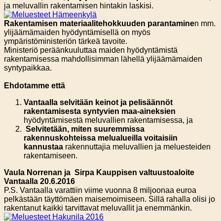
ja meluvallin rakentamisen hintakin laskisi.
Rakentamisen materiaalitehokkuuden parantamine
n mm.
ylijäämämaiden hyödyntämisellä on myös
ympäristöministeriön tärkeä tavoite.
Ministeriö peräänkuuluttaa maiden hyödyntämistä
rakentamisessa mahdollisimman lähellä ylijäämämaiden
syntypaikkaa.
Ehdotamme että
Vantaalla selvitään keinot ja pelisäännöt
rakentamisesta syntyvien maa-aineksien
hyödyntämisestä meluvallien rakentamisessa, ja
Selvitetään, miten suuremmissa
rakennuskohteissa melualueilla voitaisiin
kannustaa
rakennuttajia meluvallien ja meluesteiden
rakentamiseen.
Vaula Norrenan ja Sirpa Kauppisen valtuustoaloite
Vantaalla 20.6.2016
P.S. Vantaalla varattiin viime vuonna 8 miljoonaa euroa
pelkästään täyttömäen maisemoimiseen. Sillä rahalla olisi jo
rakentanut kaikki tarvittavat meluvallit ja enemmänkin.