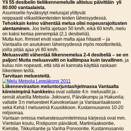
Yli 55 desibelin tieliikennemelulle altistuu päivittäin yli
80.000 vantaalaista.
Asumiselle hyväksytyt melurajat ylittyvät
reippaasti vilkasliikenteisten teiden läheisyydessä.
Tehokkain keino vähentää melua olisi nopeusrajoitusten
alentaminen.
Jos tiellä ajetaan 50 km/h, eikä 60 km/h, melu
on kaksi kertaa pienempää (2,1 desibeliä).
Mutta kun. Ihmiset eivät vaan malta ajaa hitaasti – ja
Vantaalla on asutuksen läheisyydessä myös moottoriteitä,
joilla pitää ajaa yli 80 km/h.
Meluasvaltti vähentää liikennemelua 2-4 desibeliä – se on
paljon! Mutta meluasvaltti on kalliimpaa kuin tavallinen
, ja
kuluu niin nopeasti, että sitä ei kannata käyttää raskaan
liikenteen teillä.
Tarvitaan meluesteitä.
Liikenneviraston meluntorjuntaohjelmassa Vantaalta
kiireisimpinä hankkein
a ovat valtatie 4:n meluvallit ja -
seinät alueilla Metsola- Jokivarsi, Päiväkumpu ja Hakunila;
valtatie 3:n meluesteet Kaivokselaan ja Vantaanlaaksoon
sekä Kehä I meluseinä Kuusikkoon. Kustannusarvio 10-20
miljoonaa.
Vantaan omissa meluestesuunnitelmissa kärjessä ovat mm.
Viertolan koulu, Ristipuron päiväkoti, Martinlaaksontie,
Kielotie, Tikkurilantie ja Vanha Porvoontie. Kustannusarvio