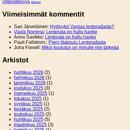
yhteisöllisyys
äänest
Viimeisimmät kommentit
Sari Järveläinen
:
Hyötyykö Vantaa lentoradasta?
Vaula Norrena
:
Lentorata on hullu hanke
Anna Savikko
:
Lentorata on hullu hanke
Pauli Fallstrom.
:
Pieni iltakoulu Lentoradasta
Juha Forsell
:
Miksi koulutus on minulle niin tärkeää
Arkistot
huhtikuu 2026
(2)
helmikuu 2026
(1)
tammikuu 2026
(1)
joulukuu 2025
(3)
marraskuu 2025
(1)
lokakuu 2025
(1)
syyskuu 2025
(1)
kesäkuu 2025
(2)
toukokuu 2025
(2)
huhtikuu 2025
(5)
maaliskuu 2025
(3)
helmikuu 2025
(1)