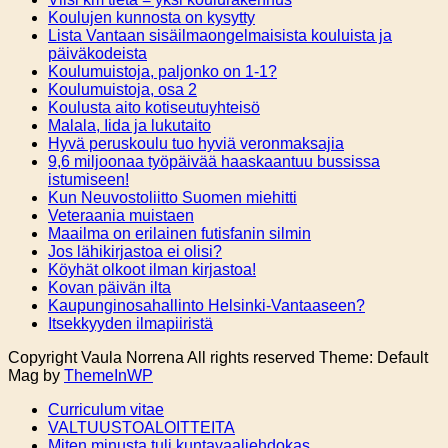
Koulujen kunnosta on kysytty
Lista Vantaan sisäilmaongelmaisista kouluista ja
päiväkodeista
Koulumuistoja, paljonko on 1-1?
Koulumuistoja, osa 2
Koulusta aito kotiseutuyhteisö
Malala, Iida ja lukutaito
Hyvä peruskoulu tuo hyviä veronmaksajia
9,6 miljoonaa työpäivää haaskaantuu bussissa
istumiseen!
Kun Neuvostoliitto Suomen miehitti
Veteraania muistaen
Maailma on erilainen futisfanin silmin
Jos lähikirjastoa ei olisi?
Köyhät olkoot ilman kirjastoa!
Kovan päivän ilta
Kaupunginosahallinto Helsinki-Vantaaseen?
Itsekkyyden ilmapiiristä
Copyright Vaula Norrena All rights reserved Theme: Default
Mag by
ThemeInWP
Curriculum vitae
VALTUUSTOALOITTEITA
Miten minusta tuli kuntavaaliehdokas