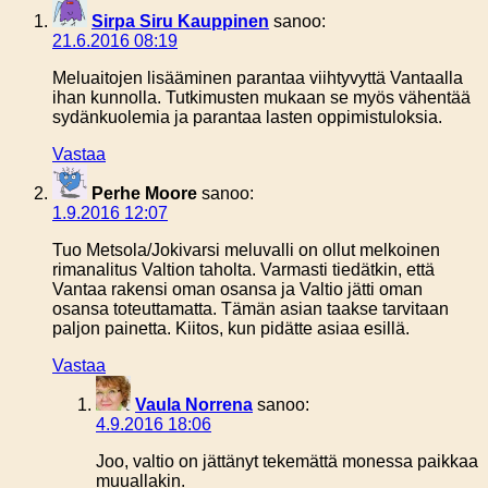
Sirpa Siru Kauppinen
sanoo:
21.6.2016 08:19
Meluaitojen lisääminen parantaa viihtyvyttä Vantaalla
ihan kunnolla. Tutkimusten mukaan se myös vähentää
sydänkuolemia ja parantaa lasten oppimistuloksia.
Vastaa
Perhe Moore
sanoo:
1.9.2016 12:07
Tuo Metsola/Jokivarsi meluvalli on ollut melkoinen
rimanalitus Valtion taholta. Varmasti tiedätkin, että
Vantaa rakensi oman osansa ja Valtio jätti oman
osansa toteuttamatta. Tämän asian taakse tarvitaan
paljon painetta. Kiitos, kun pidätte asiaa esillä.
Vastaa
Vaula Norrena
sanoo:
4.9.2016 18:06
Joo, valtio on jättänyt tekemättä monessa paikkaa
muuallakin.