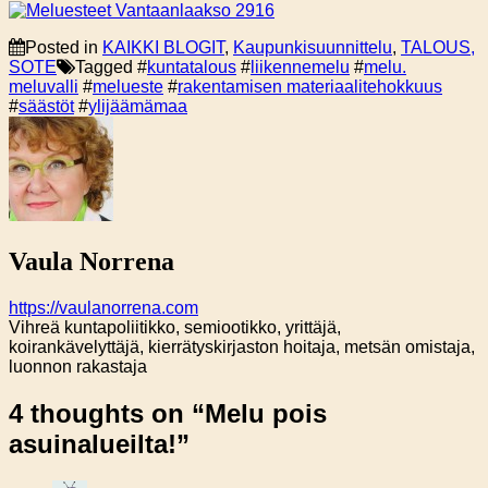
Posted in
KAIKKI BLOGIT
,
Kaupunkisuunnittelu
,
TALOUS,
SOTE
Tagged #
kuntatalous
#
liikennemelu
#
melu.
meluvalli
#
melueste
#
rakentamisen materiaalitehokkuus
#
säästöt
#
ylijäämämaa
Vaula Norrena
https://vaulanorrena.com
Vihreä kuntapoliitikko, semiootikko, yrittäjä,
koirankävelyttäjä, kierrätyskirjaston hoitaja, metsän omistaja,
luonnon rakastaja
4 thoughts on “
Melu pois
asuinalueilta!
”