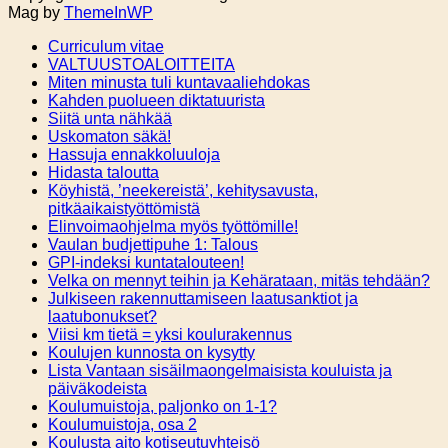
Mag by
ThemeInWP
Curriculum vitae
VALTUUSTOALOITTEITA
Miten minusta tuli kuntavaaliehdokas
Kahden puolueen diktatuurista
Siitä unta nähkää
Uskomaton säkä!
Hassuja ennakkoluuloja
Hidasta taloutta
Köyhistä, ’neekereistä’, kehitysavusta,
pitkäaikaistyöttömistä
Elinvoimaohjelma myös työttömille!
Vaulan budjettipuhe 1: Talous
GPI-indeksi kuntatalouteen!
Velka on mennyt teihin ja Kehärataan, mitäs tehdään?
Julkiseen rakennuttamiseen laatusanktiot ja
laatubonukset?
Viisi km tietä = yksi koulurakennus
Koulujen kunnosta on kysytty
Lista Vantaan sisäilmaongelmaisista kouluista ja
päiväkodeista
Koulumuistoja, paljonko on 1-1?
Koulumuistoja, osa 2
Koulusta aito kotiseutuyhteisö