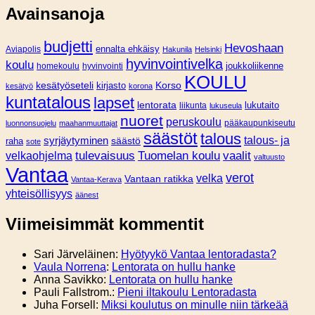
Avainsanoja
budjetti
Hevoshaan
Aviapolis
ennalta ehkäisy
Hakunila
Helsinki
hyvinvointivelka
koulu
joukkoliikenne
homekoulu
hyvinvointi
KOULU
Korso
kesätyöseteli
kirjasto
kesätyö
korona
kuntatalous
lapset
lentorata
lukutaito
liikunta
lukuseula
nuoret
peruskoulu
pääkaupunkiseutu
luonnonsuojelu
maahanmuuttajat
säästöt
talous
syrjäytyminen
talous- ja
säästö
raha
sote
tulevaisuus
Tuomelan koulu
vaalit
velkaohjelma
valtuusto
Vantaa
verot
velka
Vantaan ratikka
Vantaa-Kerava
yhteisöllisyys
äänest
Viimeisimmät kommentit
Sari Järveläinen
:
Hyötyykö Vantaa lentoradasta?
Vaula Norrena
:
Lentorata on hullu hanke
Anna Savikko
:
Lentorata on hullu hanke
Pauli Fallstrom.
:
Pieni iltakoulu Lentoradasta
Juha Forsell
:
Miksi koulutus on minulle niin tärkeää