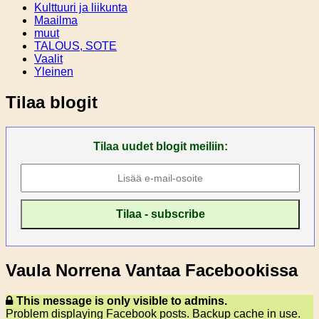
Kulttuuri ja liikunta
Maailma
muut
TALOUS, SOTE
Vaalit
Yleinen
Tilaa blogit
Tilaa uudet blogit meiliin:
Vaula Norrena Vantaa Facebookissa
This message is only visible to admins.
Problem displaying Facebook posts. Backup cache in use.