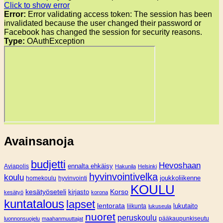
Click to show error
Error:
Error validating access token: The session has been
invalidated because the user changed their password or
Facebook has changed the session for security reasons.
Type:
OAuthException
Avainsanoja
budjetti
Hevoshaan
Aviapolis
ennalta ehkäisy
Hakunila
Helsinki
hyvinvointivelka
koulu
joukkoliikenne
homekoulu
hyvinvointi
KOULU
Korso
kesätyöseteli
kirjasto
kesätyö
korona
kuntatalous
lapset
lentorata
lukutaito
liikunta
lukuseula
nuoret
peruskoulu
pääkaupunkiseutu
luonnonsuojelu
maahanmuuttajat