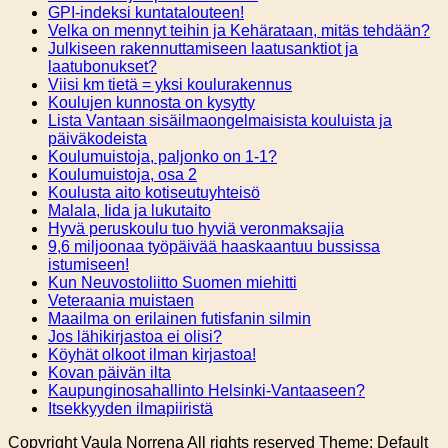
GPI-indeksi kuntatalouteen!
Velka on mennyt teihin ja Kehärataan, mitäs tehdään?
Julkiseen rakennuttamiseen laatusanktiot ja
laatubonukset?
Viisi km tietä = yksi koulurakennus
Koulujen kunnosta on kysytty
Lista Vantaan sisäilmaongelmaisista kouluista ja
päiväkodeista
Koulumuistoja, paljonko on 1-1?
Koulumuistoja, osa 2
Koulusta aito kotiseutuyhteisö
Malala, Iida ja lukutaito
Hyvä peruskoulu tuo hyviä veronmaksajia
9,6 miljoonaa työpäivää haaskaantuu bussissa
istumiseen!
Kun Neuvostoliitto Suomen miehitti
Veteraania muistaen
Maailma on erilainen futisfanin silmin
Jos lähikirjastoa ei olisi?
Köyhät olkoot ilman kirjastoa!
Kovan päivän ilta
Kaupunginosahallinto Helsinki-Vantaaseen?
Itsekkyyden ilmapiiristä
Copyright Vaula Norrena All rights reserved Theme: Default