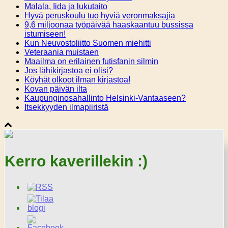
Malala, Iida ja lukutaito
Hyvä peruskoulu tuo hyviä veronmaksajia
9,6 miljoonaa työpäivää haaskaantuu bussissa
istumiseen!
Kun Neuvostoliitto Suomen miehitti
Veteraania muistaen
Maailma on erilainen futisfanin silmin
Jos lähikirjastoa ei olisi?
Köyhät olkoot ilman kirjastoa!
Kovan päivän ilta
Kaupunginosahallinto Helsinki-Vantaaseen?
Itsekkyyden ilmapiiristä
Kerro kaverillekin :)