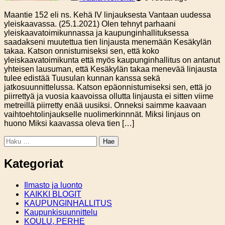
Maantie 152 eli ns. Kehä IV linjauksesta Vantaan uudessa
yleiskaavassa. (25.1.2021) Olen tehnyt parhaani
yleiskaavatoimikunnassa ja kaupunginhallituksessa
saadakseni muutettua tien linjausta menemään Kesäkylän
takaa. Katson onnistumiseksi sen, että koko
yleiskaavatoimikunta että myös kaupunginhallitus on antanut
yhteisen lausuman, että Kesäkylän takaa menevää linjausta
tulee edistää Tuusulan kunnan kanssa sekä
jatkosuunnittelussa. Katson epäonnistumiseksi sen, että jo
piirrettyä ja vuosia kaavoissa ollutta linjausta ei sitten viime
metreillä piirretty enää uusiksi. Onneksi saimme kaavaan
vaihtoehtolinjaukselle nuolimerkinnnät. Miksi linjaus on
huono Miksi kaavassa oleva tien […]
Haku:
Kategoriat
Ilmasto ja luonto
KAIKKI BLOGIT
KAUPUNGINHALLITUS
Kaupunkisuunnittelu
KOULU, PERHE