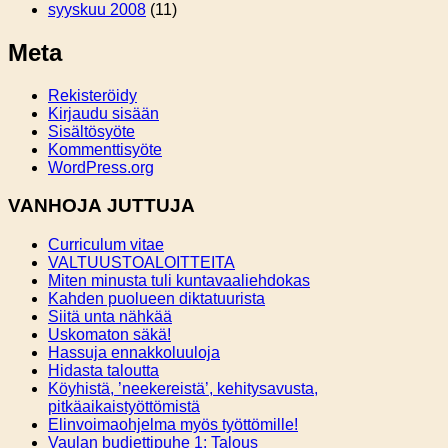
syyskuu 2008
(11)
Meta
Rekisteröidy
Kirjaudu sisään
Sisältösyöte
Kommenttisyöte
WordPress.org
VANHOJA JUTTUJA
Curriculum vitae
VALTUUSTOALOITTEITA
Miten minusta tuli kuntavaaliehdokas
Kahden puolueen diktatuurista
Siitä unta nähkää
Uskomaton säkä!
Hassuja ennakkoluuloja
Hidasta taloutta
Köyhistä, ’neekereistä’, kehitysavusta,
pitkäaikaistyöttömistä
Elinvoimaohjelma myös työttömille!
Vaulan budjettipuhe 1: Talous