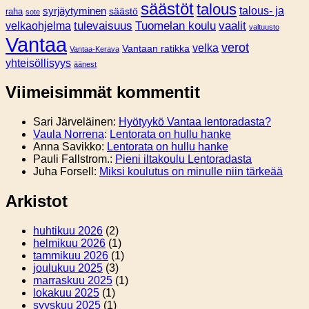
säästöt
talous
syrjäytyminen
talous- ja
säästö
raha
sote
tulevaisuus
Tuomelan koulu
vaalit
velkaohjelma
valtuusto
Vantaa
verot
velka
Vantaan ratikka
Vantaa-Kerava
yhteisöllisyys
äänest
Viimeisimmät kommentit
Sari Järveläinen
:
Hyötyykö Vantaa lentoradasta?
Vaula Norrena
:
Lentorata on hullu hanke
Anna Savikko
:
Lentorata on hullu hanke
Pauli Fallstrom.
:
Pieni iltakoulu Lentoradasta
Juha Forsell
:
Miksi koulutus on minulle niin tärkeää
Arkistot
huhtikuu 2026
(2)
helmikuu 2026
(1)
tammikuu 2026
(1)
joulukuu 2025
(3)
marraskuu 2025
(1)
lokakuu 2025
(1)
syyskuu 2025
(1)