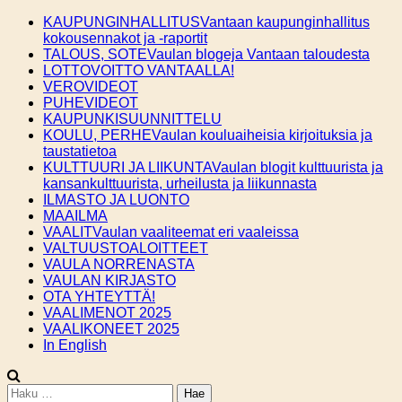
Skip
KAUPUNGINHALLITUS
Vantaan kaupunginhallitus
to
kokousennakot ja -raportit
content
TALOUS, SOTE
Vaulan blogeja Vantaan taloudesta
LOTTOVOITTO VANTAALLA!
VEROVIDEOT
PUHEVIDEOT
KAUPUNKISUUNNITTELU
KOULU, PERHE
Vaulan kouluaiheisia kirjoituksia ja
taustatietoa
KULTTUURI JA LIIKUNTA
Vaulan blogit kulttuurista ja
kansankulttuurista, urheilusta ja liikunnasta
ILMASTO JA LUONTO
MAAILMA
VAALIT
Vaulan vaaliteemat eri vaaleissa
VALTUUSTOALOITTEET
VAULA NORRENASTA
VAULAN KIRJASTO
OTA YHTEYTTÄ!
VAALIMENOT 2025
VAALIKONEET 2025
In English
Haku: