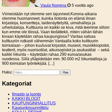
Vaula Norrena
5 vuotta ago
Viimeistään nyt olemme sen tajunneet.Korona-aikana
olemme huomanneet, kuinka ilotonta on elämä ilman
kirjastoja, konsertteja, taidenäyttelyitä, uimahalleja ja
urheilutaloja. Kulttuuria on kaikki se kiva, mitä teemme silloin
kun emme ole töissä. Vaan tiedättekö, miten vähän tähän
kivaan käytetään rahaa kaupungissa? Vantaa satsaa
kulttuuriin rutkasti vähemmän Vantaalla koko kulttuurin
toimialaan – johon kuuluvat kirjastot, museot, musiikkiopistot,
teatterit, myös nuorisotilat, aikuisopistot ja asukastilat – sekä
kaikki liikunta – käytetään rahaa 290 euroa/asukas
vuodessa. Sillä ylläpidetään mm. 90.000 m2 liikuntatiloja ja
900 toimialan työntekijää. […]
Haku:
Kategoriat
Ilmasto ja luonto
KAIKKI BLOGIT
KAUPUNGINHALLITUS
Kaupunkisuunnittelu