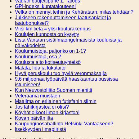
Vaulan budjettipuhe 1: Talous
GPI-indeksi kuntatalouteen!
Velka on mennyt teihin ja Kehärataan, mitäs tehdään?
Julkiseen rakennuttamiseen laatusanktiot ja
laatubonukset?
Viisi km tietä = yksi koulurakennus
Koulujen kunnosta on kysytty
Lista Vantaan sisäilmaongelmaisista kouluista ja
päiväkodeista
Koulumuistoja, paljonko on 1-1?
Koulumuistoja, osa 2
Koulusta aito kotiseutuyhteisö
Malala, Iida ja lukutaito
Hyvä peruskoulu tuo hyviä veronmaksajia
9,6 miljoonaa työpäivää haaskaantuu bussissa
istumiseen!
Kun Neuvostoliitto Suomen miehitti
Veteraania muistaen
Maailma on erilainen futisfanin silmin
Jos lähikirjastoa ei olisi?
Köyhät olkoot ilman kirjastoa!
Kovan päivän ilta
Kaupunginosahallinto Helsinki-Vantaaseen?
Itsekkyyden ilmapiiristä