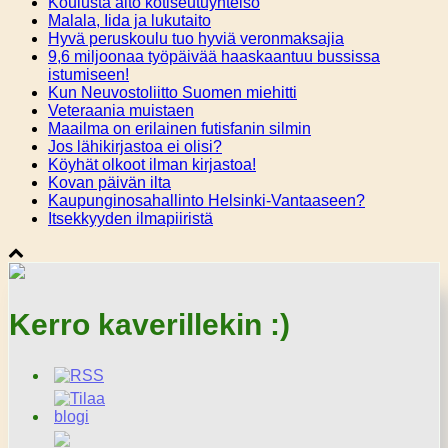
Koulusta aito kotiseutuyhteisö
Malala, Iida ja lukutaito
Hyvä peruskoulu tuo hyviä veronmaksajia
9,6 miljoonaa työpäivää haaskaantuu bussissa
istumiseen!
Kun Neuvostoliitto Suomen miehitti
Veteraania muistaen
Maailma on erilainen futisfanin silmin
Jos lähikirjastoa ei olisi?
Köyhät olkoot ilman kirjastoa!
Kovan päivän ilta
Kaupunginosahallinto Helsinki-Vantaaseen?
Itsekkyyden ilmapiiristä
Kerro kaverillekin :)