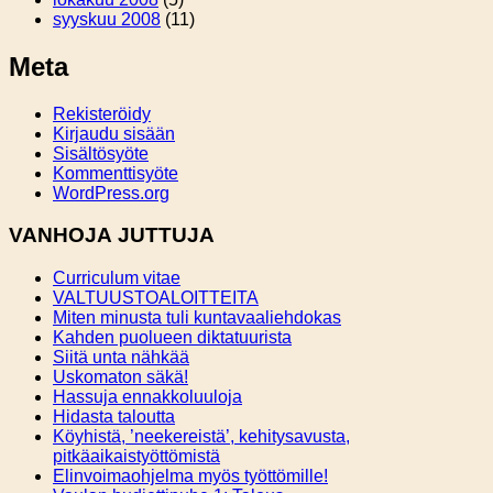
syyskuu 2008
(11)
Meta
Rekisteröidy
Kirjaudu sisään
Sisältösyöte
Kommenttisyöte
WordPress.org
VANHOJA JUTTUJA
Curriculum vitae
VALTUUSTOALOITTEITA
Miten minusta tuli kuntavaaliehdokas
Kahden puolueen diktatuurista
Siitä unta nähkää
Uskomaton säkä!
Hassuja ennakkoluuloja
Hidasta taloutta
Köyhistä, ’neekereistä’, kehitysavusta,
pitkäaikaistyöttömistä
Elinvoimaohjelma myös työttömille!