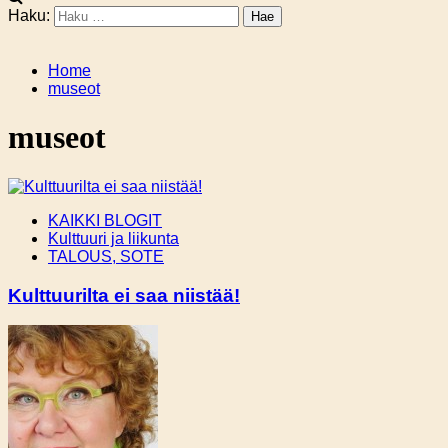
Haku:
Home
museot
museot
KAIKKI BLOGIT
Kulttuuri ja liikunta
TALOUS, SOTE
Kulttuurilta ei saa niistää!