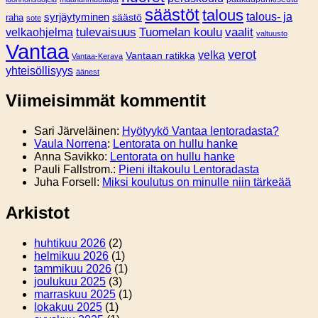
säästöt
talous
syrjäytyminen
talous- ja
säästö
raha
sote
tulevaisuus
Tuomelan koulu
vaalit
velkaohjelma
valtuusto
Vantaa
verot
velka
Vantaan ratikka
Vantaa-Kerava
yhteisöllisyys
äänest
Viimeisimmät kommentit
Sari Järveläinen
:
Hyötyykö Vantaa lentoradasta?
Vaula Norrena
:
Lentorata on hullu hanke
Anna Savikko
:
Lentorata on hullu hanke
Pauli Fallstrom.
:
Pieni iltakoulu Lentoradasta
Juha Forsell
:
Miksi koulutus on minulle niin tärkeää
Arkistot
huhtikuu 2026
(2)
helmikuu 2026
(1)
tammikuu 2026
(1)
joulukuu 2025
(3)
marraskuu 2025
(1)
lokakuu 2025
(1)