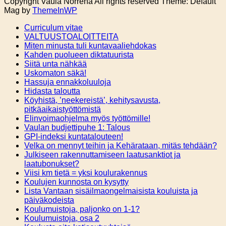
Copyright Vaula Norrena All rights reserved Theme: Default
Mag by
ThemeInWP
Curriculum vitae
VALTUUSTOALOITTEITA
Miten minusta tuli kuntavaaliehdokas
Kahden puolueen diktatuurista
Siitä unta nähkää
Uskomaton säkä!
Hassuja ennakkoluuloja
Hidasta taloutta
Köyhistä, ’neekereistä’, kehitysavusta,
pitkäaikaistyöttömistä
Elinvoimaohjelma myös työttömille!
Vaulan budjettipuhe 1: Talous
GPI-indeksi kuntatalouteen!
Velka on mennyt teihin ja Kehärataan, mitäs tehdään?
Julkiseen rakennuttamiseen laatusanktiot ja
laatubonukset?
Viisi km tietä = yksi koulurakennus
Koulujen kunnosta on kysytty
Lista Vantaan sisäilmaongelmaisista kouluista ja
päiväkodeista
Koulumuistoja, paljonko on 1-1?
Koulumuistoja, osa 2