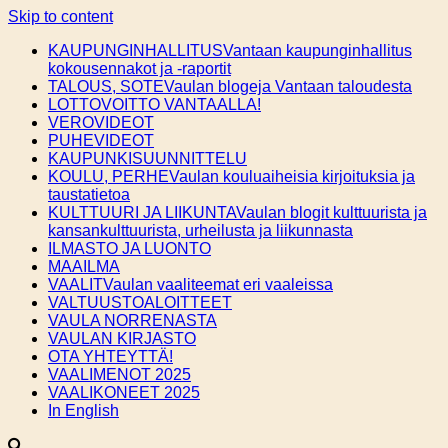
Skip to content
KAUPUNGINHALLITUS
Vantaan kaupunginhallitus
kokousennakot ja -raportit
TALOUS, SOTE
Vaulan blogeja Vantaan taloudesta
LOTTOVOITTO VANTAALLA!
VEROVIDEOT
PUHEVIDEOT
KAUPUNKISUUNNITTELU
KOULU, PERHE
Vaulan kouluaiheisia kirjoituksia ja
taustatietoa
KULTTUURI JA LIIKUNTA
Vaulan blogit kulttuurista ja
kansankulttuurista, urheilusta ja liikunnasta
ILMASTO JA LUONTO
MAAILMA
VAALIT
Vaulan vaaliteemat eri vaaleissa
VALTUUSTOALOITTEET
VAULA NORRENASTA
VAULAN KIRJASTO
OTA YHTEYTTÄ!
VAALIMENOT 2025
VAALIKONEET 2025
In English