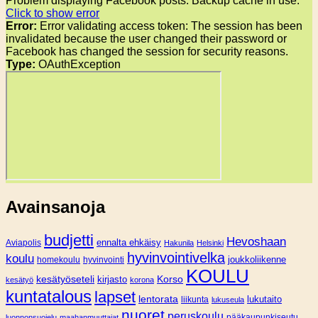
Problem displaying Facebook posts. Backup cache in use.
Click to show error
Error:
Error validating access token: The session has been
invalidated because the user changed their password or
Facebook has changed the session for security reasons.
Type:
OAuthException
Avainsanoja
budjetti
Hevoshaan
Aviapolis
ennalta ehkäisy
Hakunila
Helsinki
hyvinvointivelka
koulu
joukkoliikenne
homekoulu
hyvinvointi
KOULU
Korso
kesätyöseteli
kirjasto
kesätyö
korona
kuntatalous
lapset
lentorata
lukutaito
liikunta
lukuseula
nuoret
peruskoulu
pääkaupunkiseutu
luonnonsuojelu
maahanmuuttajat