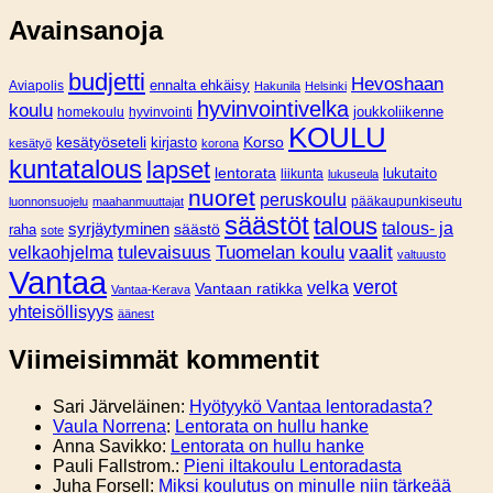
Avainsanoja
budjetti
Hevoshaan
Aviapolis
ennalta ehkäisy
Hakunila
Helsinki
hyvinvointivelka
koulu
joukkoliikenne
homekoulu
hyvinvointi
KOULU
Korso
kesätyöseteli
kirjasto
kesätyö
korona
kuntatalous
lapset
lentorata
lukutaito
liikunta
lukuseula
nuoret
peruskoulu
pääkaupunkiseutu
luonnonsuojelu
maahanmuuttajat
säästöt
talous
syrjäytyminen
talous- ja
säästö
raha
sote
tulevaisuus
Tuomelan koulu
vaalit
velkaohjelma
valtuusto
Vantaa
verot
velka
Vantaan ratikka
Vantaa-Kerava
yhteisöllisyys
äänest
Viimeisimmät kommentit
Sari Järveläinen
:
Hyötyykö Vantaa lentoradasta?
Vaula Norrena
:
Lentorata on hullu hanke
Anna Savikko
:
Lentorata on hullu hanke
Pauli Fallstrom.
:
Pieni iltakoulu Lentoradasta
Juha Forsell
:
Miksi koulutus on minulle niin tärkeää