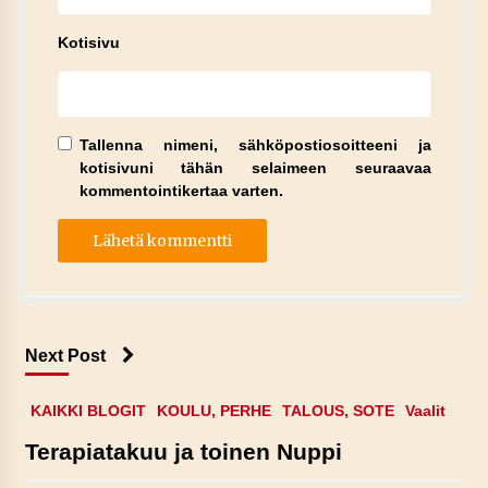
Kotisivu
Tallenna nimeni, sähköpostiosoitteeni ja
kotisivuni tähän selaimeen seuraavaa
kommentointikertaa varten.
Next Post
KAIKKI BLOGIT
KOULU, PERHE
TALOUS, SOTE
Vaalit
Terapiatakuu ja toinen Nuppi