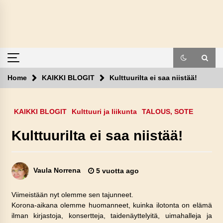
Skip
to
content
Home
KAIKKI BLOGIT
Kulttuurilta ei saa niistää!
KAIKKI BLOGIT
Kulttuuri ja liikunta
TALOUS, SOTE
Kulttuurilta ei saa niistää!
Vaula Norrena
5 vuotta ago
Viimeistään nyt olemme sen tajunneet.
Korona-aikana olemme huomanneet, kuinka ilotonta on elämä
ilman kirjastoja, konsertteja, taidenäyttelyitä, uimahalleja ja