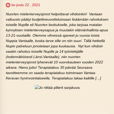
ke joulu 22 , 2021
Nuorten mielenterveysjonot helpottavat vihdoinkin! Vantaan
valtuusto päätyi budjettineuvotteluissaan lisäämään rahoituksen
toiselle Nupille eli Nuorten keskukselle, joka tarjoaa matalan
kynnyksen mielenterveysapua ja muutakin elämänhallinta-apua
13-21-vuotiaille. Olemme vihreissä ajaneet jo vuosia toista
Nuppia Vantaalle, koska tarve sille on niin suuri. Tällä hetkellä
Nupin palveluun jonotetaan jopa kuukausia. Nyt kun vihdoin
saatiin rahoitus toiselle Nupille ja 14 työntekijälle
(todennäköisesti Länsi-Vantaalle), niin nuorten
mielenterveysjonot lyhenevät 10 vuorokauteen vuoden 2022
aikana. Hieno juttu! Terapiatakuu 30 päivää Seuraava
tavoitteemme on saada terapiatakuu toimimaan Vantaa-
Keravan hyvinvointialueella. Terapiatakuu takaa kaikille […]