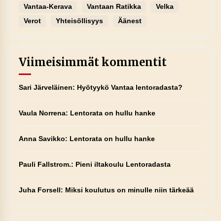
Vantaa-Kerava
Vantaan Ratikka
Velka
Verot
Yhteisöllisyys
Äänest
Viimeisimmät kommentit
Sari Järveläinen
:
Hyötyykö Vantaa lentoradasta?
Vaula Norrena
:
Lentorata on hullu hanke
Anna Savikko
:
Lentorata on hullu hanke
Pauli Fallstrom.
:
Pieni iltakoulu Lentoradasta
Juha Forsell
:
Miksi koulutus on minulle niin tärkeää