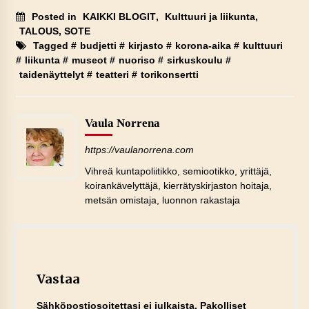
Posted in
KAIKKI BLOGIT
,
Kulttuuri ja liikunta
,
TALOUS, SOTE
Tagged #
budjetti
#
kirjasto
#
korona-aika
#
kulttuuri
#
liikunta
#
museot
#
nuoriso
#
sirkuskoulu
#
taidenäyttelyt
#
teatteri
#
torikonsertti
Vaula Norrena
https://vaulanorrena.com
Vihreä kuntapoliitikko, semiootikko, yrittäjä,
koirankävelyttäjä, kierrätyskirjaston hoitaja,
metsän omistaja, luonnon rakastaja
Vastaa
Sähköpostiosoitettasi ei julkaista.
Pakolliset