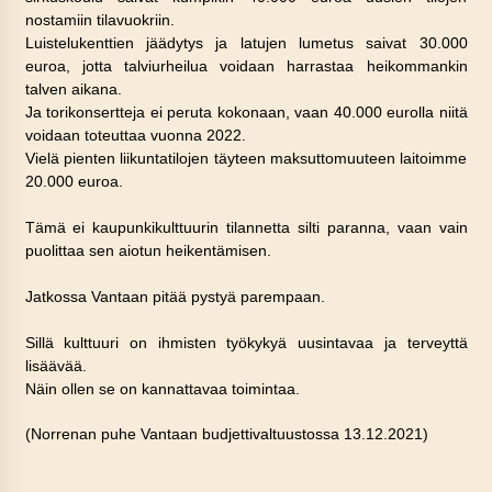
nostamiin tilavuokriin.
Luistelukenttien jäädytys ja latujen lumetus saivat 30.000
euroa, jotta talviurheilua voidaan harrastaa heikommankin
talven aikana.
Ja torikonsertteja ei peruta kokonaan, vaan 40.000 eurolla niitä
voidaan toteuttaa vuonna 2022.
Vielä pienten liikuntatilojen täyteen maksuttomuuteen laitoimme
20.000 euroa.
Tämä ei kaupunkikulttuurin tilannetta silti paranna, vaan vain
puolittaa sen aiotun heikentämisen.
Jatkossa Vantaan pitää pystyä parempaan.
Sillä kulttuuri on ihmisten työkykyä uusintavaa ja terveyttä
lisäävää.
Näin ollen se on kannattavaa toimintaa.
(Norrenan puhe Vantaan budjettivaltuustossa 13.12.2021)