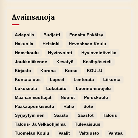
Avainsanoja
Aviapolis
Budjetti
Ennalta Ehkäisy
Hakunila
Helsinki
Hevoshaan Koulu
Homekoulu
Hyvinvointi
Hyvinvointivelka
Joukkoliikenne
Kesätyö
Kesätyöseteli
Kirjasto
Korona
Korso
KOULU
Kuntatalous
Lapset
Lentorata
Liikunta
Lukuseula
Lukutaito
Luonnonsuojelu
Maahanmuuttajat
Nuoret
Peruskoulu
Pääkaupunkiseutu
Raha
Sote
Syrjäytyminen
Säästö
Säästöt
Talous
Talous- Ja Velkaohjelma
Tulevaisuus
Tuomelan Koulu
Vaalit
Valtuusto
Vantaa