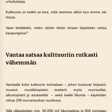
urheilutaloja.
Kulttuuria on kaikki se kiva, mitä teemme silloin kun emme ole
töissä.
Vaan tiedättekö, miten vähän tähän kivaan käytetään rahaa
kaupungissa?
Vantaa satsaa kulttuuriin rutkasti
vähemmän
Vantaalla koko kulttuurin toimialaan – johon kuuluvat kirjastot,
museot, musiikkiopistot, teatterit, myös nuorisotilat,
aikuisopistot ja asukastilat – sekä kaikki liikunta – käytetään
rahaa 290 euroa/asukas vuodessa.
Sillä ylläpidetään mm. 90.000 m2 liikuntatiloja ja 900 toimialan