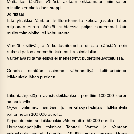
Mutta kun tästäkin vähästä aletaan leikkaamaan, niin se on
minulle kertakaikkinen stoppi.
Jo riittää!
Että yhtäkkiä Vantaan kulttuuritoimelta keksiä jostakin lähes
miljoonan euron säästöt, suhteessa paljon suuremmat kuin
muilta toimialoilta. oli kohtuutonta.
Vihreät esittivät, että kulttuuritoimelta ei saa säästää noin
rutkasti paljon enemmän kuin muilta toimialoilta.
Valitettavasti tämä esitys ei menestynyt budjettineuvotteluissa.
Onneksi sentään saimme vähennettyä kulttuuritoimen
leikkauksia lähes puoleen.
Liikuntajärjestöjen avustusleikkaukset peruttiin 100.000 euron
satsauksella.
Myös kulttuuri- asukas ja nuorisopalvelujen leikkauksia
vähennettiin 100.000 eurolla.
Kirjastotoiminnan leikkauskia vähennettiin 50.000 eurolla.
Harrastajapohjalla toimivat Teatteri Vantaa ja Vantaan
sirkuskoulu saivat kumpikin 40.000 euroa uusien tilojen