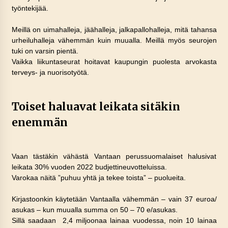
työntekijää.
Meillä on uimahalleja, jäähalleja, jalkapallohalleja, mitä tahansa
urheiluhalleja vähemmän kuin muualla. Meillä myös seurojen
tuki on varsin pientä.
Vaikka liikuntaseurat hoitavat kaupungin puolesta arvokasta
terveys- ja nuorisotyötä.
Toiset haluavat leikata sitäkin
enemmän
Vaan tästäkin vähästä Vantaan perussuomalaiset halusivat
leikata 30% vuoden 2022 budjettineuvotteluissa.
Varokaa näitä ”puhuu yhtä ja tekee toista” – puolueita.
Kirjastoonkin käytetään Vantaalla vähemmän – vain 37 euroa/
asukas – kun muualla summa on 50 – 70 e/asukas.
Sillä saadaan 2,4 miljoonaa lainaa vuodessa, noin 10 lainaa