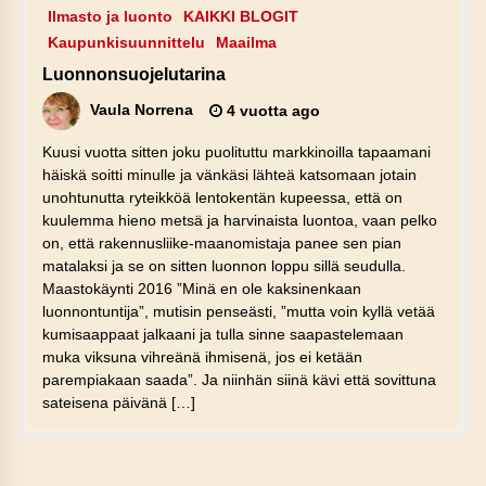
Ilmasto ja luonto
KAIKKI BLOGIT
Kaupunkisuunnittelu
Maailma
Luonnonsuojelutarina
Vaula Norrena
4 vuotta ago
Kuusi vuotta sitten joku puolituttu markkinoilla tapaamani
häiskä soitti minulle ja vänkäsi lähteä katsomaan jotain
unohtunutta ryteikköä lentokentän kupeessa, että on
kuulemma hieno metsä ja harvinaista luontoa, vaan pelko
on, että rakennusliike-maanomistaja panee sen pian
matalaksi ja se on sitten luonnon loppu sillä seudulla.
Maastokäynti 2016 ”Minä en ole kaksinenkaan
luonnontuntija”, mutisin penseästi, ”mutta voin kyllä vetää
kumisaappaat jalkaani ja tulla sinne saapastelemaan
muka viksuna vihreänä ihmisenä, jos ei ketään
parempiakaan saada”. Ja niinhän siinä kävi että sovittuna
sateisena päivänä […]