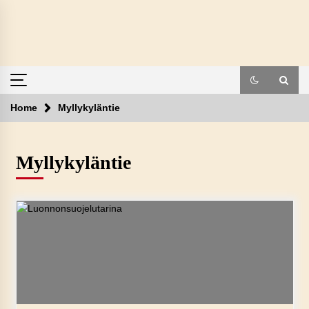
Skip
to
content
Home
Myllykyläntie
Myllykyläntie