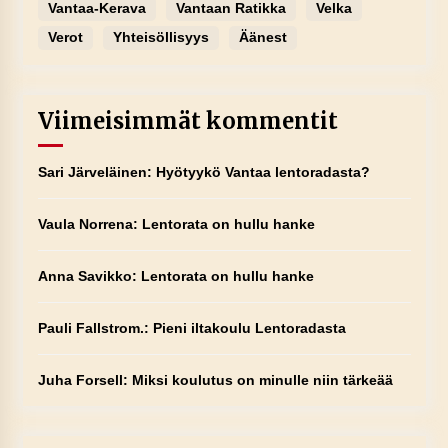
Vantaa-Kerava
Vantaan Ratikka
Velka
Verot
Yhteisöllisyys
Äänest
Viimeisimmät kommentit
Sari Järveläinen
:
Hyötyykö Vantaa lentoradasta?
Vaula Norrena
:
Lentorata on hullu hanke
Anna Savikko
:
Lentorata on hullu hanke
Pauli Fallstrom.
:
Pieni iltakoulu Lentoradasta
Juha Forsell
:
Miksi koulutus on minulle niin tärkeää