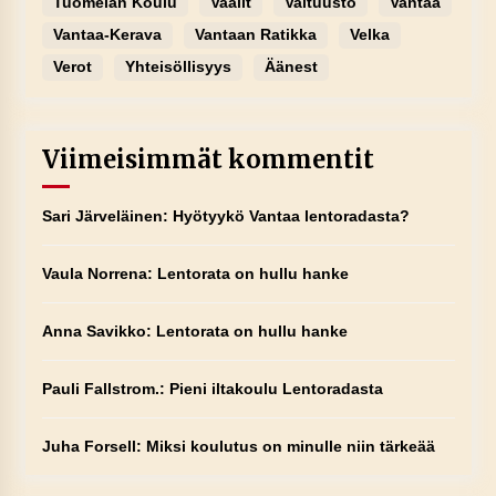
Tuomelan Koulu
Vaalit
Valtuusto
Vantaa
Vantaa-Kerava
Vantaan Ratikka
Velka
Verot
Yhteisöllisyys
Äänest
Viimeisimmät kommentit
Sari Järveläinen
:
Hyötyykö Vantaa lentoradasta?
Vaula Norrena
:
Lentorata on hullu hanke
Anna Savikko
:
Lentorata on hullu hanke
Pauli Fallstrom.
:
Pieni iltakoulu Lentoradasta
Juha Forsell
:
Miksi koulutus on minulle niin tärkeää