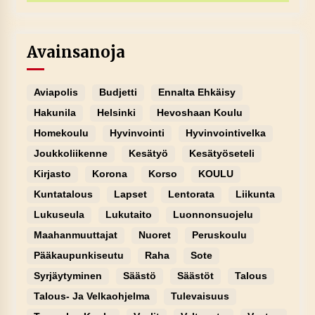
Avainsanoja
Aviapolis
Budjetti
Ennalta Ehkäisy
Hakunila
Helsinki
Hevoshaan Koulu
Homekoulu
Hyvinvointi
Hyvinvointivelka
Joukkoliikenne
Kesätyö
Kesätyöseteli
Kirjasto
Korona
Korso
KOULU
Kuntatalous
Lapset
Lentorata
Liikunta
Lukuseula
Lukutaito
Luonnonsuojelu
Maahanmuuttajat
Nuoret
Peruskoulu
Pääkaupunkiseutu
Raha
Sote
Syrjäytyminen
Säästö
Säästöt
Talous
Talous- Ja Velkaohjelma
Tulevaisuus