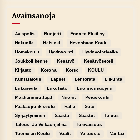
Avainsanoja
Aviapolis
Budjetti
Ennalta Ehkäisy
Hakunila
Helsinki
Hevoshaan Koulu
Homekoulu
Hyvinvointi
Hyvinvointivelka
Joukkoliikenne
Kesätyö
Kesätyöseteli
Kirjasto
Korona
Korso
KOULU
Kuntatalous
Lapset
Lentorata
Liikunta
Lukuseula
Lukutaito
Luonnonsuojelu
Maahanmuuttajat
Nuoret
Peruskoulu
Pääkaupunkiseutu
Raha
Sote
Syrjäytyminen
Säästö
Säästöt
Talous
Talous- Ja Velkaohjelma
Tulevaisuus
Tuomelan Koulu
Vaalit
Valtuusto
Vantaa