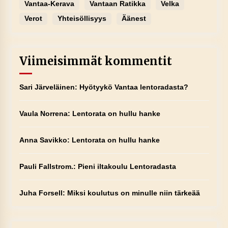
Vantaa-Kerava
Vantaan Ratikka
Velka
Verot
Yhteisöllisyys
Äänest
Viimeisimmät kommentit
Sari Järveläinen
:
Hyötyykö Vantaa lentoradasta?
Vaula Norrena
:
Lentorata on hullu hanke
Anna Savikko
:
Lentorata on hullu hanke
Pauli Fallstrom.
:
Pieni iltakoulu Lentoradasta
Juha Forsell
:
Miksi koulutus on minulle niin tärkeää