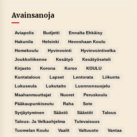
Avainsanoja
Aviapolis
Budjetti
Ennalta Ehkäisy
Hakunila
Helsinki
Hevoshaan Koulu
Homekoulu
Hyvinvointi
Hyvinvointivelka
Joukkoliikenne
Kesätyö
Kesätyöseteli
Kirjasto
Korona
Korso
KOULU
Kuntatalous
Lapset
Lentorata
Liikunta
Lukuseula
Lukutaito
Luonnonsuojelu
Maahanmuuttajat
Nuoret
Peruskoulu
Pääkaupunkiseutu
Raha
Sote
Syrjäytyminen
Säästö
Säästöt
Talous
Talous- Ja Velkaohjelma
Tulevaisuus
Tuomelan Koulu
Vaalit
Valtuusto
Vantaa