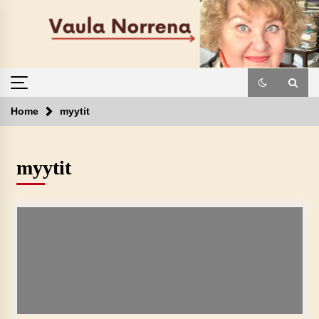
Skip
to
content
Home
myytit
myytit