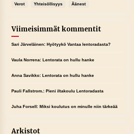
Verot
Yhteisöllisyys
Äänest
Viimeisimmät kommentit
Sari Järveläinen
:
Hyötyykö Vantaa lentoradasta?
Vaula Norrena
:
Lentorata on hullu hanke
Anna Savikko
:
Lentorata on hullu hanke
Pauli Fallstrom.
:
Pieni iltakoulu Lentoradasta
Juha Forsell
:
Miksi koulutus on minulle niin tärkeää
Arkistot