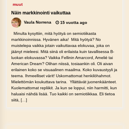
muut
Näin markkinointi vaikuttaa
Vaula Norrena
15 vuotta ago
Minulta kysyttiin, mitä hyötyä on semiotiikasta
markkinoinnissa. Hyvänen aika! Mitä hyötyä? No
muistelepa vaikka jotain vaikuttavaa elokuvaa, joka on
jäänyt mieleesi. Mitä siinä oli erilaista kuin tavallisessa B-
luokan elokuvassa? Vaikka Fellinin Amarcord, Amelié tai
American Dream? Olihan niissä, tosiaankin oli. Oli aivan
erilainen koko se visuaalinen maailma. Koko kuvaustyyli ja
teema. Ihmeelliset värit! Uskomattomat henkilöhahmot.
Mielettömän koukuttava tarina. Yllättävät juonenkäänteet.
Kuolemattomat repliikit. Ja kun se loppui, niin harmitti, kun
haluaisi nähdä lisää. Tuo kaikki on semiotiikkaa. Eli tietoa
siitä, […]