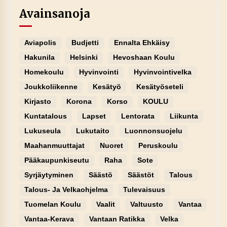
Avainsanoja
Aviapolis
Budjetti
Ennalta Ehkäisy
Hakunila
Helsinki
Hevoshaan Koulu
Homekoulu
Hyvinvointi
Hyvinvointivelka
Joukkoliikenne
Kesätyö
Kesätyöseteli
Kirjasto
Korona
Korso
KOULU
Kuntatalous
Lapset
Lentorata
Liikunta
Lukuseula
Lukutaito
Luonnonsuojelu
Maahanmuuttajat
Nuoret
Peruskoulu
Pääkaupunkiseutu
Raha
Sote
Syrjäytyminen
Säästö
Säästöt
Talous
Talous- Ja Velkaohjelma
Tulevaisuus
Tuomelan Koulu
Vaalit
Valtuusto
Vantaa
Vantaa-Kerava
Vantaan Ratikka
Velka