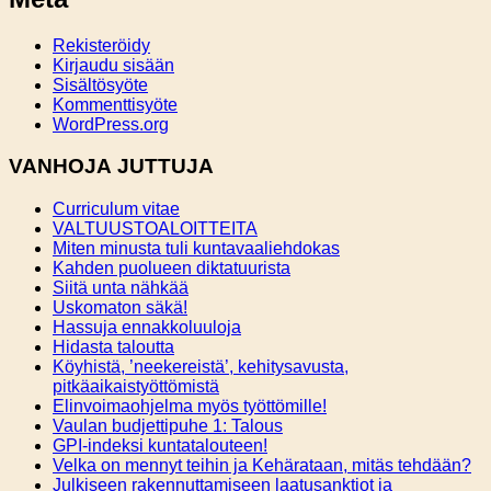
Rekisteröidy
Kirjaudu sisään
Sisältösyöte
Kommenttisyöte
WordPress.org
VANHOJA JUTTUJA
Curriculum vitae
VALTUUSTOALOITTEITA
Miten minusta tuli kuntavaaliehdokas
Kahden puolueen diktatuurista
Siitä unta nähkää
Uskomaton säkä!
Hassuja ennakkoluuloja
Hidasta taloutta
Köyhistä, ’neekereistä’, kehitysavusta,
pitkäaikaistyöttömistä
Elinvoimaohjelma myös työttömille!
Vaulan budjettipuhe 1: Talous
GPI-indeksi kuntatalouteen!
Velka on mennyt teihin ja Kehärataan, mitäs tehdään?
Julkiseen rakennuttamiseen laatusanktiot ja