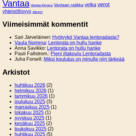
Vantaa
verot
velka
Vantaan ratikka
Vantaa-Kerava
yhteisöllisyys
äänest
Viimeisimmät kommentit
Sari Järveläinen
:
Hyötyykö Vantaa lentoradasta?
Vaula Norrena
:
Lentorata on hullu hanke
Anna Savikko
:
Lentorata on hullu hanke
Pauli Fallstrom.
:
Pieni iltakoulu Lentoradasta
Juha Forsell
:
Miksi koulutus on minulle niin tärkeää
Arkistot
huhtikuu 2026
(2)
helmikuu 2026
(1)
tammikuu 2026
(1)
joulukuu 2025
(3)
marraskuu 2025
(1)
lokakuu 2025
(1)
syyskuu 2025
(1)
kesäkuu 2025
(2)
toukokuu 2025
(2)
huhtikuu 2025
(5)