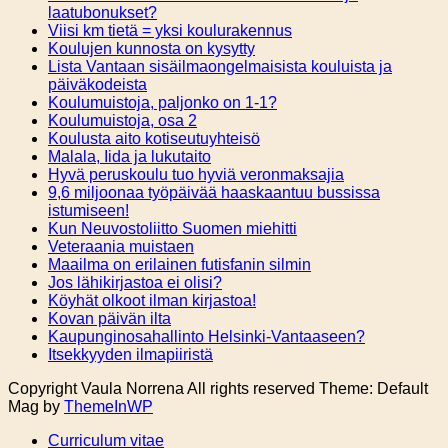
laatubonukset?
Viisi km tietä = yksi koulurakennus
Koulujen kunnosta on kysytty
Lista Vantaan sisäilmaongelmaisista kouluista ja
päiväkodeista
Koulumuistoja, paljonko on 1-1?
Koulumuistoja, osa 2
Koulusta aito kotiseutuyhteisö
Malala, Iida ja lukutaito
Hyvä peruskoulu tuo hyviä veronmaksajia
9,6 miljoonaa työpäivää haaskaantuu bussissa
istumiseen!
Kun Neuvostoliitto Suomen miehitti
Veteraania muistaen
Maailma on erilainen futisfanin silmin
Jos lähikirjastoa ei olisi?
Köyhät olkoot ilman kirjastoa!
Kovan päivän ilta
Kaupunginosahallinto Helsinki-Vantaaseen?
Itsekkyyden ilmapiiristä
Copyright Vaula Norrena All rights reserved Theme: Default
Mag by
ThemeInWP
Curriculum vitae