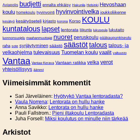
budjetti
Hevoshaan
Aviapolis
ennalta ehkäisy
Hakunila
Helsinki
hyvinvointivelka
koulu
joukkoliikenne
homekoulu
hyvinvointi
KOULU
Korso
kesätyöseteli
kirjasto
kesätyö
korona
kuntatalous
lapset
lentorata
lukutaito
liikunta
lukuseula
nuoret
peruskoulu
pääkaupunkiseutu
luonnonsuojelu
maahanmuuttajat
säästöt
talous
syrjäytyminen
talous- ja
säästö
raha
sote
tulevaisuus
Tuomelan koulu
vaalit
velkaohjelma
valtuusto
Vantaa
verot
velka
Vantaan ratikka
Vantaa-Kerava
yhteisöllisyys
äänest
Viimeisimmät kommentit
Sari Järveläinen
:
Hyötyykö Vantaa lentoradasta?
Vaula Norrena
:
Lentorata on hullu hanke
Anna Savikko
:
Lentorata on hullu hanke
Pauli Fallstrom.
:
Pieni iltakoulu Lentoradasta
Juha Forsell
:
Miksi koulutus on minulle niin tärkeää
Arkistot