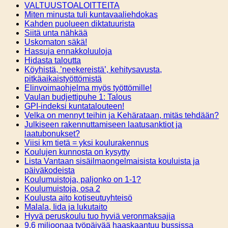
VALTUUSTOALOITTEITA
Miten minusta tuli kuntavaaliehdokas
Kahden puolueen diktatuurista
Siitä unta nähkää
Uskomaton säkä!
Hassuja ennakkoluuloja
Hidasta taloutta
Köyhistä, ’neekereistä’, kehitysavusta,
pitkäaikaistyöttömistä
Elinvoimaohjelma myös työttömille!
Vaulan budjettipuhe 1: Talous
GPI-indeksi kuntatalouteen!
Velka on mennyt teihin ja Kehärataan, mitäs tehdään?
Julkiseen rakennuttamiseen laatusanktiot ja
laatubonukset?
Viisi km tietä = yksi koulurakennus
Koulujen kunnosta on kysytty
Lista Vantaan sisäilmaongelmaisista kouluista ja
päiväkodeista
Koulumuistoja, paljonko on 1-1?
Koulumuistoja, osa 2
Koulusta aito kotiseutuyhteisö
Malala, Iida ja lukutaito
Hyvä peruskoulu tuo hyviä veronmaksajia
9,6 miljoonaa työpäivää haaskaantuu bussissa