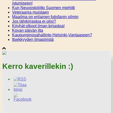
istumiseen!
Kun Neuvostoliitto Suomen miehitti
Veteraania muistaen
Maailma on erilainen futisfanin silmin
Jos lähikirjastoa ei olisi?
Köyhät olkoot ilman kirjastoa!
Kovan päivän ilta
Kaupunginosahallinto Helsinki-Vantaaseen?
Itsekkyyden ilmapiiristä
Kerro kaverillekin :)