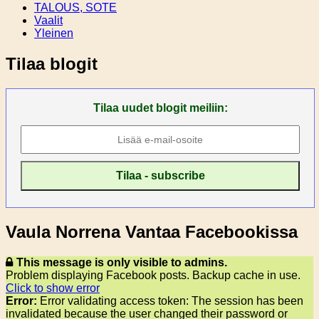
TALOUS, SOTE
Vaalit
Yleinen
Tilaa blogit
Tilaa uudet blogit meiliin:
Vaula Norrena Vantaa Facebookissa
This message is only visible to admins.
Problem displaying Facebook posts. Backup cache in use.
Click to show error
Error:
Error validating access token: The session has been
invalidated because the user changed their password or