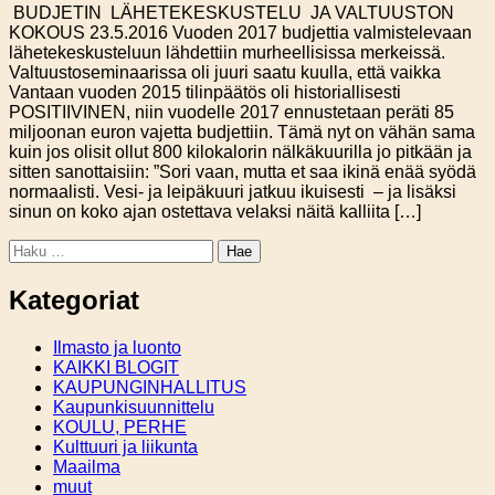
BUDJETIN LÄHETEKESKUSTELU JA VALTUUSTON
KOKOUS 23.5.2016 Vuoden 2017 budjettia valmistelevaan
lähetekeskusteluun lähdettiin murheellisissa merkeissä.
Valtuustoseminaarissa oli juuri saatu kuulla, että vaikka
Vantaan vuoden 2015 tilinpäätös oli historiallisesti
POSITIIVINEN, niin vuodelle 2017 ennustetaan peräti 85
miljoonan euron vajetta budjettiin. Tämä nyt on vähän sama
kuin jos olisit ollut 800 kilokalorin nälkäkuurilla jo pitkään ja
sitten sanottaisiin: ”Sori vaan, mutta et saa ikinä enää syödä
normaalisti. Vesi- ja leipäkuuri jatkuu ikuisesti – ja lisäksi
sinun on koko ajan ostettava velaksi näitä kalliita […]
Haku:
Kategoriat
Ilmasto ja luonto
KAIKKI BLOGIT
KAUPUNGINHALLITUS
Kaupunkisuunnittelu
KOULU, PERHE
Kulttuuri ja liikunta
Maailma
muut