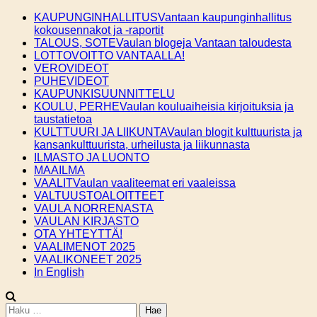
Skip
KAUPUNGINHALLITUS
Vantaan kaupunginhallitus
to
kokousennakot ja -raportit
content
TALOUS, SOTE
Vaulan blogeja Vantaan taloudesta
LOTTOVOITTO VANTAALLA!
VEROVIDEOT
PUHEVIDEOT
KAUPUNKISUUNNITTELU
KOULU, PERHE
Vaulan kouluaiheisia kirjoituksia ja
taustatietoa
KULTTUURI JA LIIKUNTA
Vaulan blogit kulttuurista ja
kansankulttuurista, urheilusta ja liikunnasta
ILMASTO JA LUONTO
MAAILMA
VAALIT
Vaulan vaaliteemat eri vaaleissa
VALTUUSTOALOITTEET
VAULA NORRENASTA
VAULAN KIRJASTO
OTA YHTEYTTÄ!
VAALIMENOT 2025
VAALIKONEET 2025
In English
Haku: