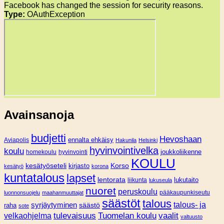
Facebook has changed the session for security reasons.
Type:
OAuthException
Avainsanoja
budjetti
Hevoshaan
Aviapolis
ennalta ehkäisy
Hakunila
Helsinki
hyvinvointivelka
koulu
joukkoliikenne
homekoulu
hyvinvointi
KOULU
Korso
kesätyöseteli
kirjasto
kesätyö
korona
kuntatalous
lapset
lentorata
lukutaito
liikunta
lukuseula
nuoret
peruskoulu
pääkaupunkiseutu
luonnonsuojelu
maahanmuuttajat
säästöt
talous
syrjäytyminen
talous- ja
säästö
raha
sote
tulevaisuus
Tuomelan koulu
vaalit
velkaohjelma
valtuusto