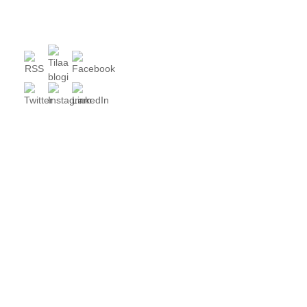
Norrenan valtuustoaloite
KAIKKI BLOGIT
KOULU, PERHE
Vanhojen tietokoneiden kierrätys
vähävaraisten hyväksi?
Vaula Norrena
10 vuotta ago