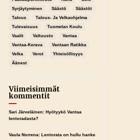
Syrjäytyminen
Säästö
Säästöt
Talous
Talous- Ja Velkaohjelma
Tulevaisuus
Tuomelan Koulu
Vaalit
Valtuusto
Vantaa
Vantaa-Kerava
Vantaan Ratikka
Velka
Verot
Yhteisöllisyys
Äänest
Viimeisimmät
kommentit
Sari Järveläinen
:
Hyötyykö Vantaa
lentoradasta?
Vaula Norrena
:
Lentorata on hullu hanke