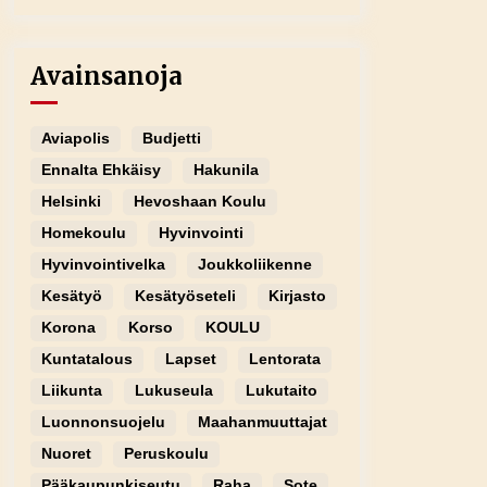
Avainsanoja
Aviapolis
Budjetti
Ennalta Ehkäisy
Hakunila
Helsinki
Hevoshaan Koulu
Homekoulu
Hyvinvointi
Hyvinvointivelka
Joukkoliikenne
Kesätyö
Kesätyöseteli
Kirjasto
Korona
Korso
KOULU
Kuntatalous
Lapset
Lentorata
Liikunta
Lukuseula
Lukutaito
Luonnonsuojelu
Maahanmuuttajat
Nuoret
Peruskoulu
Pääkaupunkiseutu
Raha
Sote