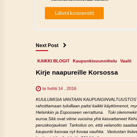
Next Post
KAIKKI BLOGIT
Kaupunkisuunnittelu
Vaalit
Kirje naapureille Korsossa
to huhti 14 , 2016
KUULUMISIA VANTAAN KAUPUNGINVALTUUSTOSTA 12.
rahoittamaan tuloillaan paitsi kaikki käyttömenot, 
Helsinkiin ja Espooseen verrattuna. Toki olemmekin j
euroa.Sitä ovat viime vuosina yhä kasvattaneet Kehä
peruskorjaukset. Tarkoitus on, että velanotto saa
kaupunki kasvaa nyt kovaa vauhtia. Vastustan lisäv