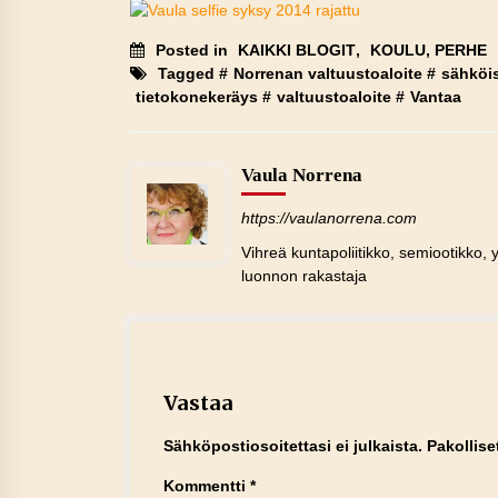
Posted in
KAIKKI BLOGIT
,
KOULU, PERHE
Tagged #
Norrenan valtuustoaloite
#
sähköis
tietokonekeräys
#
valtuustoaloite
#
Vantaa
Vaula Norrena
https://vaulanorrena.com
Vihreä kuntapoliitikko, semiootikko, y
luonnon rakastaja
Vastaa
Sähköpostiosoitettasi ei julkaista.
Pakollise
Kommentti
*