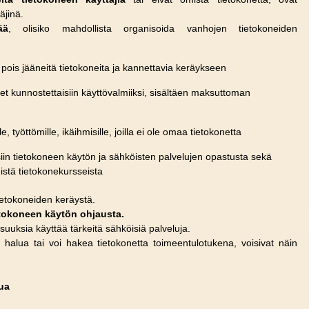
äjinä.
ää
, olisiko mahdollista organisoida vanhojen tietokoneiden
ä pois jääneitä tietokoneita ja kannettavia keräykseen
t kunnostettaisiin käyttövalmiiksi, sisältäen maksuttoman
e, työttömille, ikäihmisille, joilla ei ole omaa tietokonetta
iin tietokoneen käytön ja sähköisten palvelujen opastusta sekä
mistä tietokonekursseista
etokoneiden keräystä.
ietokoneen käytön ohjausta.
uuksia käyttää tärkeitä sähköisiä palveluja.
t halua tai voi hakea tietokonetta toimeentulotukena, voisivat näin
ua