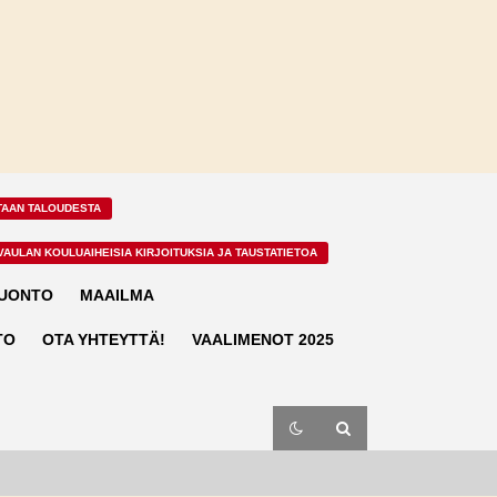
TAAN TALOUDESTA
VAULAN KOULUAIHEISIA KIRJOITUKSIA JA TAUSTATIETOA
LUONTO
MAAILMA
TO
OTA YHTEYTTÄ!
VAALIMENOT 2025