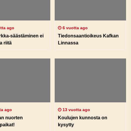
tta ago
6 vuotta ago
irkka-säästäminen ei
Tiedonsaantioikeus Kafkan
 riitä
Linnassa
ta ago
13 vuotta ago
an nuorten
Koulujen kunnosta on
paikat!
kysytty