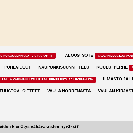
TALOUS, SOTE
US KOKOUSENNAKOT JA -RAPORTIT
VAULAN BLOGEJA VAN
PUHEVIDEOT
KAUPUNKISUUNNITTELU
KOULU, PERHE
ILMASTO JA 
ISTA JA KANSANKULTTUURISTA, URHEILUSTA JA LIIKUNNASTA
TUUSTOALOITTEET
VAULA NORRENASTA
VAULAN KIRJAS
eiden kierrätys vähävaraisten hyväksi?