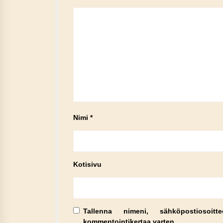
Nimi
*
Kotisivu
Tallenna nimeni, sähköpostiosoit
kommentointikertaa varten.