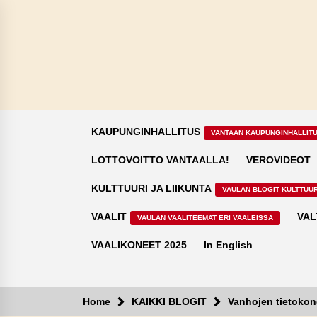
Skip
to
content
KAUPUNGINHALLITUS
VANTAAN KAUPUNGINHALLIT
LOTTOVOITTO VANTAALLA!
VEROVIDEOT
KULTTUURI JA LIIKUNTA
VAULAN BLOGIT KULTTUUR
VAALIT
VAL
VAULAN VAALITEEMAT ERI VAALEISSA
VAALIKONEET 2025
In English
Home
KAIKKI BLOGIT
Vanhojen tietokon