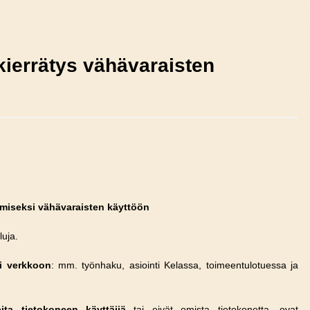
kierrätys vähävaraisten
ämiseksi vähävaraisten käyttöön
luja.
si verkkoon
: mm. työnhaku, asiointi Kelassa, toimeentulotuessa ja
eita tietokoneen käyttäjiä
tai eivät omista tietokonetta, ovat