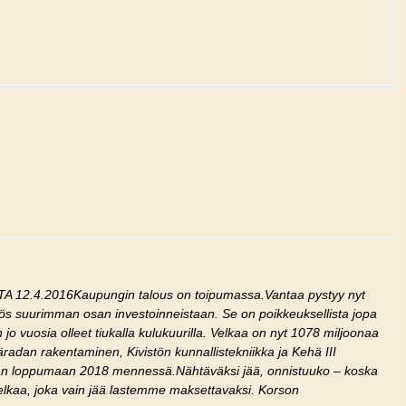
4.2016Kaupungin talous on toipumassa.Vantaa pystyy nyt
myös suurimman osan investoinneistaan. Se on poikkeuksellista jopa
o vuosia olleet tiukalla kulukuurilla. Velkaa on nyt 1078 miljoonaa
radan rakentaminen, Kivistön kunnallistekniikka ja Kehä III
daan loppumaan 2018 mennessä.Nähtäväksi jää, onnistuuko – koska
elkaa, joka vain jää lastemme maksettavaksi. Korson