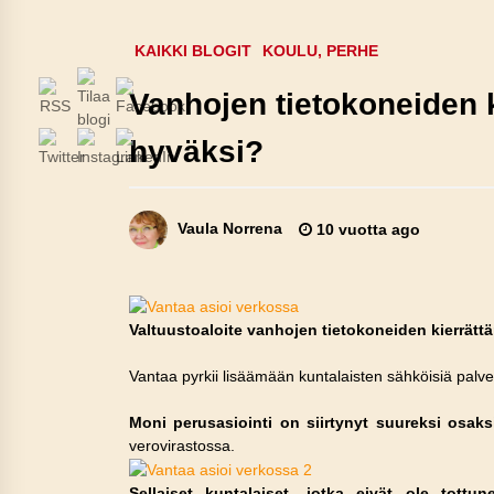
KAIKKI BLOGIT
KOULU, PERHE
Vanhojen tietokoneiden 
hyväksi?
Vaula Norrena
10 vuotta ago
Valtuustoaloite vanhojen tietokoneiden kierrätt
Vantaa pyrkii lisäämään kuntalaisten sähköisiä palve
Moni perusasiointi on siirtynyt suureksi osak
verovirastossa.
Sellaiset kuntalaiset, jotka eivät ole tottun