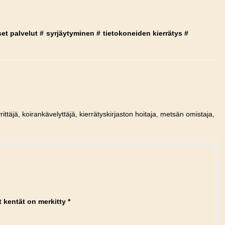
et palvelut
#
syrjäytyminen
#
tietokoneiden kierrätys
#
rittäjä, koirankävelyttäjä, kierrätyskirjaston hoitaja, metsän omistaja,
t kentät on merkitty
*