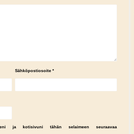
Sähköpostiosoite
*
teeni ja kotisivuni tähän selaimeen seuraavaa