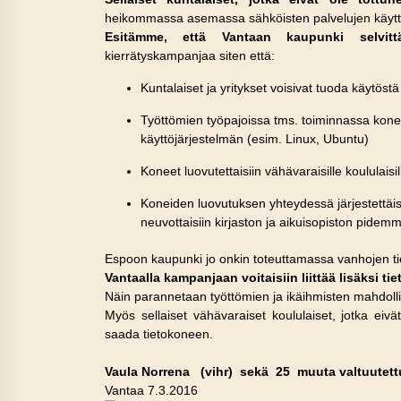
heikommassa asemassa sähköisten palvelujen käytt
Esitämme, että Vantaan kaupunki selvitt
kierrätyskampanjaa siten että:
Kuntalaiset ja yritykset voisivat tuoda käytöst
Työttömien työpajoissa tms. toiminnassa konee
käyttöjärjestelmän (esim. Linux, Ubuntu)
Koneet luovutettaisiin vähävaraisille koululaisill
Koneiden luovutuksen yhteydessä järjestettäis
neuvottaisiin kirjaston ja aikuisopiston pidem
Espoon kaupunki jo onkin toteuttamassa vanhojen ti
Vantaalla kampanjaan voitaisiin liittää lisäksi t
Näin parannetaan työttömien ja ikäihmisten mahdollis
Myös sellaiset vähävaraiset koululaiset, jotka eivä
saada tietokoneen.
Vaula Norrena (vihr) sekä 25 muuta valtuutett
Vantaa 7.3.2016