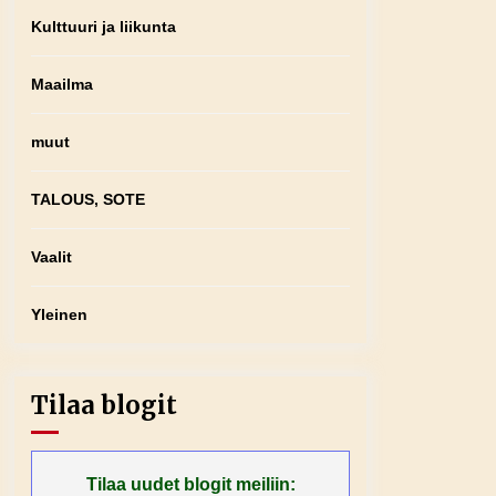
Kulttuuri ja liikunta
Maailma
muut
TALOUS, SOTE
Vaalit
Yleinen
Tilaa blogit
Tilaa uudet blogit meiliin: