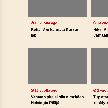
10 vuotta ago
13 vuo
Kehä IV ei kannata Korson
Niksi-P
läpi
Vantaalla
18 vuotta ago
2 vuot
Vantaan pitäisi olla nimeltään
Tuplata
Helsingin Pitäjä
kesätyö