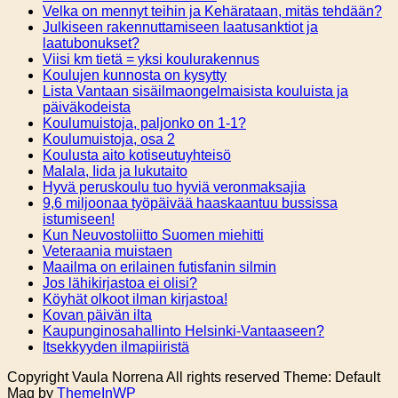
Velka on mennyt teihin ja Kehärataan, mitäs tehdään?
Julkiseen rakennuttamiseen laatusanktiot ja
laatubonukset?
Viisi km tietä = yksi koulurakennus
Koulujen kunnosta on kysytty
Lista Vantaan sisäilmaongelmaisista kouluista ja
päiväkodeista
Koulumuistoja, paljonko on 1-1?
Koulumuistoja, osa 2
Koulusta aito kotiseutuyhteisö
Malala, Iida ja lukutaito
Hyvä peruskoulu tuo hyviä veronmaksajia
9,6 miljoonaa työpäivää haaskaantuu bussissa
istumiseen!
Kun Neuvostoliitto Suomen miehitti
Veteraania muistaen
Maailma on erilainen futisfanin silmin
Jos lähikirjastoa ei olisi?
Köyhät olkoot ilman kirjastoa!
Kovan päivän ilta
Kaupunginosahallinto Helsinki-Vantaaseen?
Itsekkyyden ilmapiiristä
Copyright Vaula Norrena All rights reserved Theme: Default
Mag by
ThemeInWP