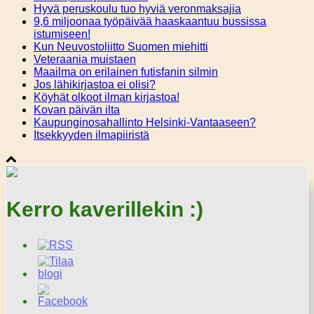
Hyvä peruskoulu tuo hyviä veronmaksajia
9,6 miljoonaa työpäivää haaskaantuu bussissa
istumiseen!
Kun Neuvostoliitto Suomen miehitti
Veteraania muistaen
Maailma on erilainen futisfanin silmin
Jos lähikirjastoa ei olisi?
Köyhät olkoot ilman kirjastoa!
Kovan päivän ilta
Kaupunginosahallinto Helsinki-Vantaaseen?
Itsekkyyden ilmapiiristä
Kerro kaverillekin :)