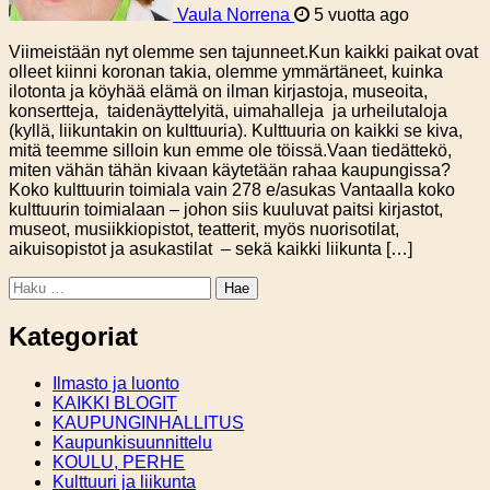
Vaula Norrena
5 vuotta ago
Viimeistään nyt olemme sen tajunneet.Kun kaikki paikat ovat
olleet kiinni koronan takia, olemme ymmärtäneet, kuinka
ilotonta ja köyhää elämä on ilman kirjastoja, museoita,
konsertteja, taidenäyttelyitä, uimahalleja ja urheilutaloja
(kyllä, liikuntakin on kulttuuria). Kulttuuria on kaikki se kiva,
mitä teemme silloin kun emme ole töissä.Vaan tiedättekö,
miten vähän tähän kivaan käytetään rahaa kaupungissa?
Koko kulttuurin toimiala vain 278 e/asukas Vantaalla koko
kulttuurin toimialaan – johon siis kuuluvat paitsi kirjastot,
museot, musiikkiopistot, teatterit, myös nuorisotilat,
aikuisopistot ja asukastilat – sekä kaikki liikunta […]
Haku:
Kategoriat
Ilmasto ja luonto
KAIKKI BLOGIT
KAUPUNGINHALLITUS
Kaupunkisuunnittelu
KOULU, PERHE
Kulttuuri ja liikunta