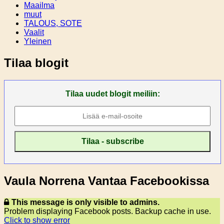
Maailma
muut
TALOUS, SOTE
Vaalit
Yleinen
Tilaa blogit
Tilaa uudet blogit meiliin:
Vaula Norrena Vantaa Facebookissa
This message is only visible to admins.
Problem displaying Facebook posts. Backup cache in use.
Click to show error