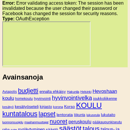
Error:
Error validating access token: The session has been
invalidated because the user changed their password or
Facebook has changed the session for security reasons.
Type:
OAuthException
Avainsanoja
budjetti
Hevoshaan
Aviapolis
ennalta ehkäisy
Hakunila
Helsinki
hyvinvointivelka
koulu
joukkoliikenne
homekoulu
hyvinvointi
KOULU
Korso
kesätyöseteli
kirjasto
kesätyö
korona
kuntatalous
lapset
lentorata
lukutaito
liikunta
lukuseula
nuoret
peruskoulu
pääkaupunkiseutu
luonnonsuojelu
maahanmuuttajat
säästöt
talous
syrjäytyminen
talous- ja
säästö
raha
sote