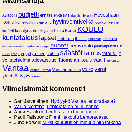
Avainsanoja
budjetti
Hevoshaan
Aviapolis
ennalta ehkäisy
Hakunila
Helsinki
hyvinvointivelka
koulu
joukkoliikenne
homekoulu
hyvinvointi
KOULU
Korso
kesätyöseteli
kirjasto
kesätyö
korona
kuntatalous
lapset
lentorata
lukutaito
liikunta
lukuseula
nuoret
peruskoulu
pääkaupunkiseutu
luonnonsuojelu
maahanmuuttajat
säästöt
talous
syrjäytyminen
talous- ja
säästö
raha
sote
tulevaisuus
Tuomelan koulu
vaalit
velkaohjelma
valtuusto
Vantaa
verot
velka
Vantaan ratikka
Vantaa-Kerava
yhteisöllisyys
äänest
Viimeisimmät kommentit
Sari Järveläinen
:
Hyötyykö Vantaa lentoradasta?
Vaula Norrena
:
Lentorata on hullu hanke
Anna Savikko
:
Lentorata on hullu hanke
Pauli Fallstrom.
:
Pieni iltakoulu Lentoradasta
Juha Forsell
:
Miksi koulutus on minulle niin tärkeää