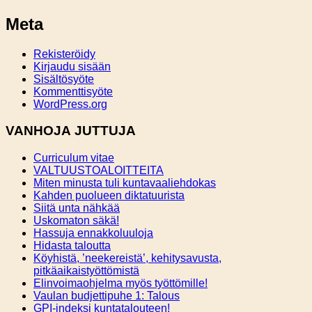
Meta
Rekisteröidy
Kirjaudu sisään
Sisältösyöte
Kommenttisyöte
WordPress.org
VANHOJA JUTTUJA
Curriculum vitae
VALTUUSTOALOITTEITA
Miten minusta tuli kuntavaaliehdokas
Kahden puolueen diktatuurista
Siitä unta nähkää
Uskomaton säkä!
Hassuja ennakkoluuloja
Hidasta taloutta
Köyhistä, ’neekereistä’, kehitysavusta,
pitkäaikaistyöttömistä
Elinvoimaohjelma myös työttömille!
Vaulan budjettipuhe 1: Talous
GPI-indeksi kuntatalouteen!