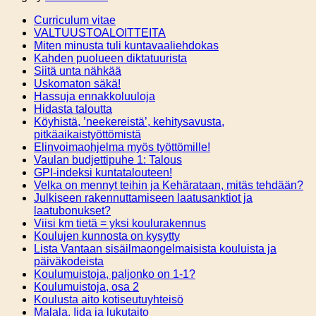
Curriculum vitae
VALTUUSTOALOITTEITA
Miten minusta tuli kuntavaaliehdokas
Kahden puolueen diktatuurista
Siitä unta nähkää
Uskomaton säkä!
Hassuja ennakkoluuloja
Hidasta taloutta
Köyhistä, ’neekereistä’, kehitysavusta,
pitkäaikaistyöttömistä
Elinvoimaohjelma myös työttömille!
Vaulan budjettipuhe 1: Talous
GPI-indeksi kuntatalouteen!
Velka on mennyt teihin ja Kehärataan, mitäs tehdään?
Julkiseen rakennuttamiseen laatusanktiot ja
laatubonukset?
Viisi km tietä = yksi koulurakennus
Koulujen kunnosta on kysytty
Lista Vantaan sisäilmaongelmaisista kouluista ja
päiväkodeista
Koulumuistoja, paljonko on 1-1?
Koulumuistoja, osa 2
Koulusta aito kotiseutuyhteisö
Malala, Iida ja lukutaito