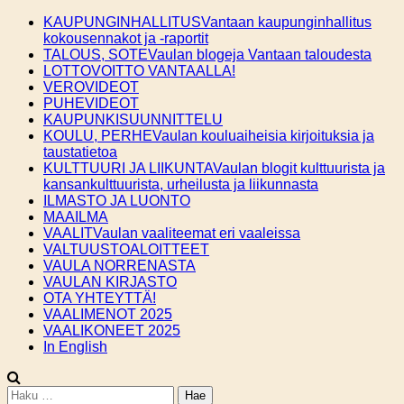
Skip
KAUPUNGINHALLITUS
Vantaan kaupunginhallitus
to
kokousennakot ja -raportit
content
TALOUS, SOTE
Vaulan blogeja Vantaan taloudesta
LOTTOVOITTO VANTAALLA!
VEROVIDEOT
PUHEVIDEOT
KAUPUNKISUUNNITTELU
KOULU, PERHE
Vaulan kouluaiheisia kirjoituksia ja
taustatietoa
KULTTUURI JA LIIKUNTA
Vaulan blogit kulttuurista ja
kansankulttuurista, urheilusta ja liikunnasta
ILMASTO JA LUONTO
MAAILMA
VAALIT
Vaulan vaaliteemat eri vaaleissa
VALTUUSTOALOITTEET
VAULA NORRENASTA
VAULAN KIRJASTO
OTA YHTEYTTÄ!
VAALIMENOT 2025
VAALIKONEET 2025
In English
Haku: