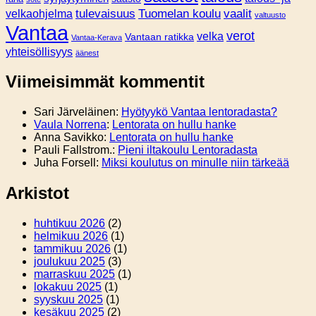
tulevaisuus
Tuomelan koulu
vaalit
velkaohjelma
valtuusto
Vantaa
verot
velka
Vantaan ratikka
Vantaa-Kerava
yhteisöllisyys
äänest
Viimeisimmät kommentit
Sari Järveläinen
:
Hyötyykö Vantaa lentoradasta?
Vaula Norrena
:
Lentorata on hullu hanke
Anna Savikko
:
Lentorata on hullu hanke
Pauli Fallstrom.
:
Pieni iltakoulu Lentoradasta
Juha Forsell
:
Miksi koulutus on minulle niin tärkeää
Arkistot
huhtikuu 2026
(2)
helmikuu 2026
(1)
tammikuu 2026
(1)
joulukuu 2025
(3)
marraskuu 2025
(1)
lokakuu 2025
(1)
syyskuu 2025
(1)
kesäkuu 2025
(2)