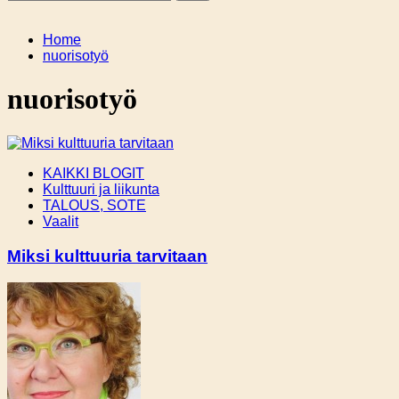
Home
nuorisotyö
nuorisotyö
KAIKKI BLOGIT
Kulttuuri ja liikunta
TALOUS, SOTE
Vaalit
Miksi kulttuuria tarvitaan