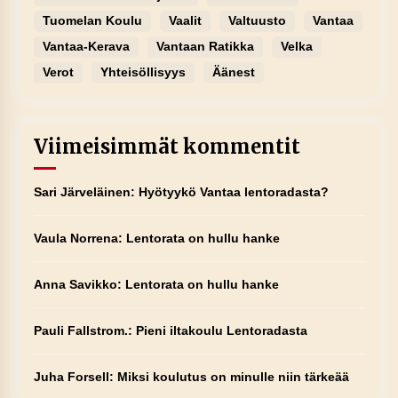
Tuomelan Koulu
Vaalit
Valtuusto
Vantaa
Vantaa-Kerava
Vantaan Ratikka
Velka
Verot
Yhteisöllisyys
Äänest
Viimeisimmät kommentit
Sari Järveläinen
:
Hyötyykö Vantaa lentoradasta?
Vaula Norrena
:
Lentorata on hullu hanke
Anna Savikko
:
Lentorata on hullu hanke
Pauli Fallstrom.
:
Pieni iltakoulu Lentoradasta
Juha Forsell
:
Miksi koulutus on minulle niin tärkeää