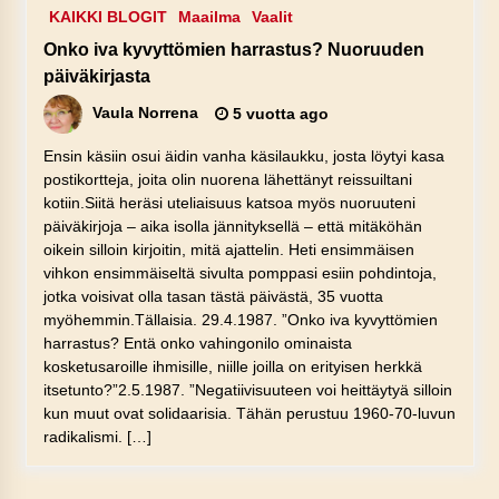
KAIKKI BLOGIT
Maailma
Vaalit
Onko iva kyvyttömien harrastus? Nuoruuden
päiväkirjasta
Vaula Norrena
5 vuotta ago
Ensin käsiin osui äidin vanha käsilaukku, josta löytyi kasa
postikortteja, joita olin nuorena lähettänyt reissuiltani
kotiin.Siitä heräsi uteliaisuus katsoa myös nuoruuteni
päiväkirjoja – aika isolla jännityksellä – että mitäköhän
oikein silloin kirjoitin, mitä ajattelin. Heti ensimmäisen
vihkon ensimmäiseltä sivulta pomppasi esiin pohdintoja,
jotka voisivat olla tasan tästä päivästä, 35 vuotta
myöhemmin.Tällaisia. 29.4.1987. ”Onko iva kyvyttömien
harrastus? Entä onko vahingonilo ominaista
kosketusaroille ihmisille, niille joilla on erityisen herkkä
itsetunto?”2.5.1987. ”Negatiivisuuteen voi heittäytyä silloin
kun muut ovat solidaarisia. Tähän perustuu 1960-70-luvun
radikalismi. […]