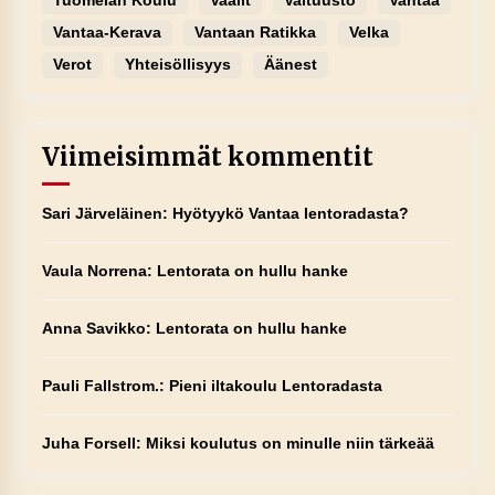
Tuomelan Koulu
Vaalit
Valtuusto
Vantaa
Vantaa-Kerava
Vantaan Ratikka
Velka
Verot
Yhteisöllisyys
Äänest
Viimeisimmät kommentit
Sari Järveläinen
:
Hyötyykö Vantaa lentoradasta?
Vaula Norrena
:
Lentorata on hullu hanke
Anna Savikko
:
Lentorata on hullu hanke
Pauli Fallstrom.
:
Pieni iltakoulu Lentoradasta
Juha Forsell
:
Miksi koulutus on minulle niin tärkeää