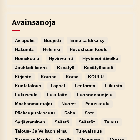
Avainsanoja
Aviapolis
Budjetti
Ennalta Ehkäisy
Hakunila
Helsinki
Hevoshaan Koulu
Homekoulu
Hyvinvointi
Hyvinvointivelka
Joukkoliikenne
Kesätyö
Kesätyöseteli
Kirjasto
Korona
Korso
KOULU
Kuntatalous
Lapset
Lentorata
Liikunta
Lukuseula
Lukutaito
Luonnonsuojelu
Maahanmuuttajat
Nuoret
Peruskoulu
Pääkaupunkiseutu
Raha
Sote
Syrjäytyminen
Säästö
Säästöt
Talous
Talous- Ja Velkaohjelma
Tulevaisuus