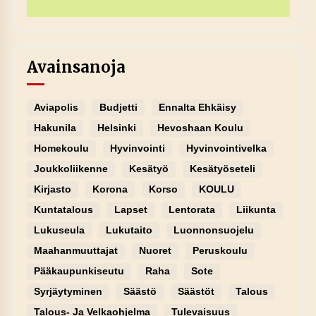
Avainsanoja
Aviapolis
Budjetti
Ennalta Ehkäisy
Hakunila
Helsinki
Hevoshaan Koulu
Homekoulu
Hyvinvointi
Hyvinvointivelka
Joukkoliikenne
Kesätyö
Kesätyöseteli
Kirjasto
Korona
Korso
KOULU
Kuntatalous
Lapset
Lentorata
Liikunta
Lukuseula
Lukutaito
Luonnonsuojelu
Maahanmuuttajat
Nuoret
Peruskoulu
Pääkaupunkiseutu
Raha
Sote
Syrjäytyminen
Säästö
Säästöt
Talous
Talous- Ja Velkaohjelma
Tulevaisuus