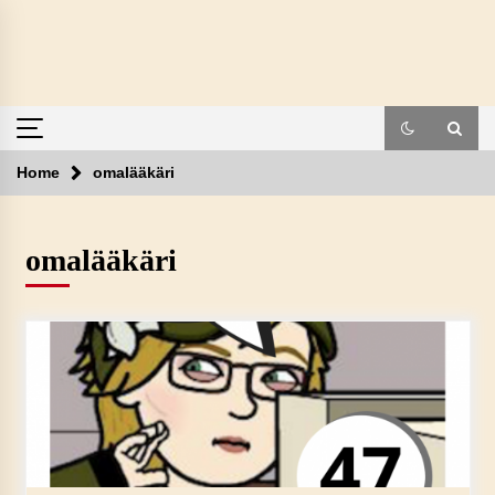
Skip
to
content
Home
omalääkäri
omalääkäri