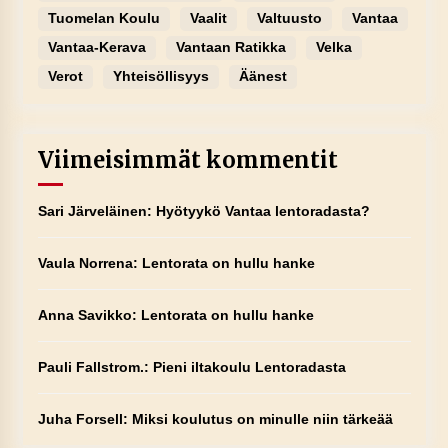
Tuomelan Koulu
Vaalit
Valtuusto
Vantaa
Vantaa-Kerava
Vantaan Ratikka
Velka
Verot
Yhteisöllisyys
Äänest
Viimeisimmät kommentit
Sari Järveläinen
:
Hyötyykö Vantaa lentoradasta?
Vaula Norrena
:
Lentorata on hullu hanke
Anna Savikko
:
Lentorata on hullu hanke
Pauli Fallstrom.
:
Pieni iltakoulu Lentoradasta
Juha Forsell
:
Miksi koulutus on minulle niin tärkeää