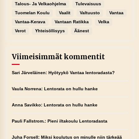
Talous- Ja Velkaohjelma
Tulevaisuus
Tuomelan Koulu
Vaalit
Valtuusto
Vantaa
Vantaa-Kerava
Vantaan Ratikka
Velka
Verot
Yhteisöllisyys
Äänest
Viimeisimmät kommentit
Sari Järveläinen
:
Hyötyykö Vantaa lentoradasta?
Vaula Norrena
:
Lentorata on hullu hanke
Anna Savikko
:
Lentorata on hullu hanke
Pauli Fallstrom.
:
Pieni iltakoulu Lentoradasta
Juha Forsell
:
Miksi koulutus on minulle niin tärkeää