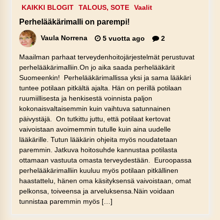
KAIKKI BLOGIT
TALOUS, SOTE
Vaalit
Perhelääkärimalli on parempi!
Vaula Norrena
5 vuotta ago
2
Maailman parhaat terveydenhoitojärjestelmät perustuvat
perhelääkärimalliin.On jo aika saada perhelääkärit
Suomeenkin! Perhelääkärimallissa yksi ja sama lääkäri
tuntee potilaan pitkältä ajalta. Hän on perillä potilaan
ruumiillisesta ja henkisestä voinnista paljon
kokonaisvaltaisemmin kuin vaihtuva satunnainen
päivystäjä. On tutkittu juttu, että potilaat kertovat
vaivoistaan avoimemmin tutulle kuin aina uudelle
lääkärille. Tutun lääkärin ohjeita myös noudatetaan
paremmin. Jatkuva hoitosuhde kannustaa potilasta
ottamaan vastuuta omasta terveydestään. Euroopassa
perhelääkärimalliin kuuluu myös potilaan pitkällinen
haastattelu, hänen oma käsityksensä vaivoistaan, omat
pelkonsa, toiveensa ja arveluksensa.Näin voidaan
tunnistaa paremmin myös […]