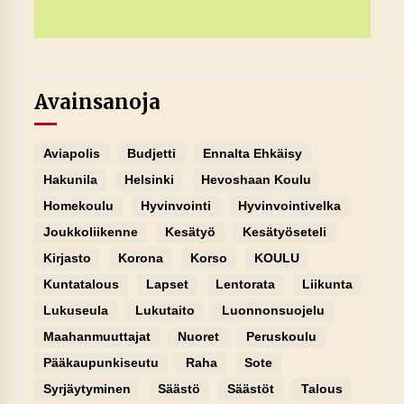
Avainsanoja
Aviapolis
Budjetti
Ennalta Ehkäisy
Hakunila
Helsinki
Hevoshaan Koulu
Homekoulu
Hyvinvointi
Hyvinvointivelka
Joukkoliikenne
Kesätyö
Kesätyöseteli
Kirjasto
Korona
Korso
KOULU
Kuntatalous
Lapset
Lentorata
Liikunta
Lukuseula
Lukutaito
Luonnonsuojelu
Maahanmuuttajat
Nuoret
Peruskoulu
Pääkaupunkiseutu
Raha
Sote
Syrjäytyminen
Säästö
Säästöt
Talous