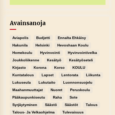
Avainsanoja
Aviapolis
Budjetti
Ennalta Ehkäisy
Hakunila
Helsinki
Hevoshaan Koulu
Homekoulu
Hyvinvointi
Hyvinvointivelka
Joukkoliikenne
Kesätyö
Kesätyöseteli
Kirjasto
Korona
Korso
KOULU
Kuntatalous
Lapset
Lentorata
Liikunta
Lukuseula
Lukutaito
Luonnonsuojelu
Maahanmuuttajat
Nuoret
Peruskoulu
Pääkaupunkiseutu
Raha
Sote
Syrjäytyminen
Säästö
Säästöt
Talous
Talous- Ja Velkaohjelma
Tulevaisuus