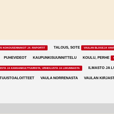
TALOUS, SOTE
US KOKOUSENNAKOT JA -RAPORTIT
VAULAN BLOGEJA VAN
PUHEVIDEOT
KAUPUNKISUUNNITTELU
KOULU, PERHE
ILMASTO JA 
ISTA JA KANSANKULTTUURISTA, URHEILUSTA JA LIIKUNNASTA
TUUSTOALOITTEET
VAULA NORRENASTA
VAULAN KIRJAS