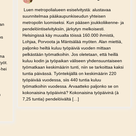
Luen metropolialueen esiselvitystä: alustavaa
suunnitelmaa pääkaupunkiseudun yhteisen
metropolin luomiseksi. Kun pääsen joukkoliikenne- ja
aan
pendelöintiselvityksiin, järkytyn melkoisesti.
Helsingissä käy muualta töissä 160.000 ihmistä,
os
Lohjaa, Porvoota ja Mäntsälää myöten. Alan miettiä,
paljonko heiltä kuluu työpäiviä vuoden mittaan
pelkästään työmatkoihin. Jos oletetaan, että heillä
ana
kuluu kodin ja työpaikan väliseen yhdensuuntaiseen
yöt.
työmatkaan keskimäärin tunti, niin se tarkoittaa kaksi
-hei
tuntia päivässä. Työntekijällä on keskimäärin 220
työpäivää vuodessa, siis 440 tuntia kuluu
työmatkoihin vuodessa. Arvaatteko paljonko se on
kokonaisina työpäivinä? Kokonaisina työpäivinä (à
n
7,25 tuntia) pendelöivältä […]