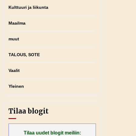
Kulttuuri ja liikunta
Maailma
muut
TALOUS, SOTE
Vaalit
Yleinen
Tilaa blogit
Tilaa uudet blogit meiliin: