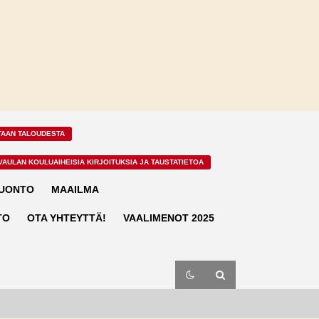
TAAN TALOUDESTA
VAULAN KOULUAIHEISIA KIRJOITUKSIA JA TAUSTATIETOA
LUONTO
MAAILMA
TO
OTA YHTEYTTÄ!
VAALIMENOT 2025