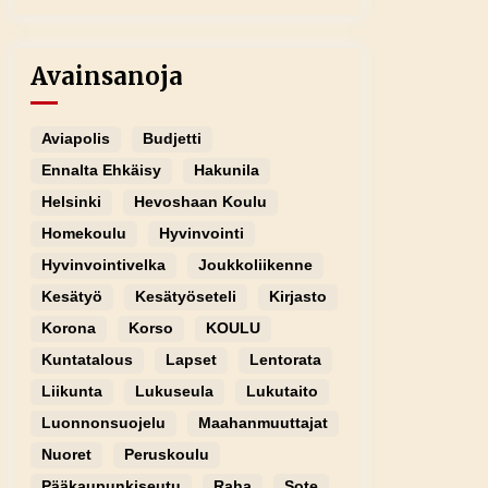
Avainsanoja
Aviapolis
Budjetti
Ennalta Ehkäisy
Hakunila
Helsinki
Hevoshaan Koulu
Homekoulu
Hyvinvointi
Hyvinvointivelka
Joukkoliikenne
Kesätyö
Kesätyöseteli
Kirjasto
Korona
Korso
KOULU
Kuntatalous
Lapset
Lentorata
Liikunta
Lukuseula
Lukutaito
Luonnonsuojelu
Maahanmuuttajat
Nuoret
Peruskoulu
Pääkaupunkiseutu
Raha
Sote