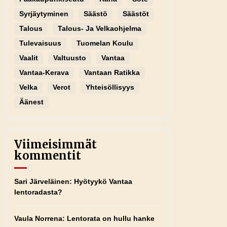
Syrjäytyminen
Säästö
Säästöt
Talous
Talous- Ja Velkaohjelma
Tulevaisuus
Tuomelan Koulu
Vaalit
Valtuusto
Vantaa
Vantaa-Kerava
Vantaan Ratikka
Velka
Verot
Yhteisöllisyys
Äänest
Viimeisimmät
kommentit
Sari Järveläinen
:
Hyötyykö Vantaa
lentoradasta?
Vaula Norrena
:
Lentorata on hullu hanke