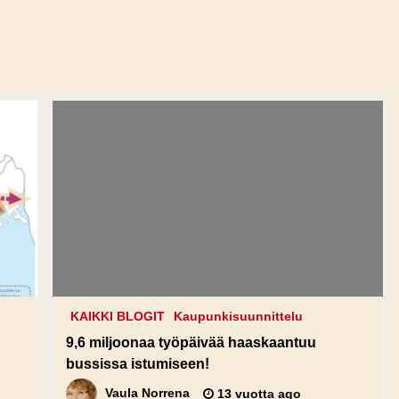
KAIKKI BLOGIT
Kaupunkisuunnittelu
9,6 miljoonaa työpäivää haaskaantuu
bussissa istumiseen!
Vaula Norrena
13 vuotta ago