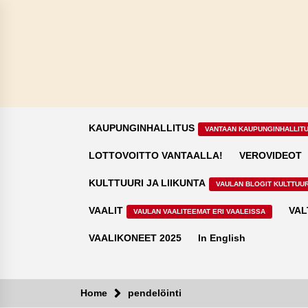
Skip
to
content
KAUPUNGINHALLITUS
VANTAAN KAUPUNGINHALLIT
LOTTOVOITTO VANTAALLA!
VEROVIDEOT
KULTTUURI JA LIIKUNTA
VAULAN BLOGIT KULTTUUR
VAALIT
VAL
VAULAN VAALITEEMAT ERI VAALEISSA
VAALIKONEET 2025
In English
Home
pendelöinti