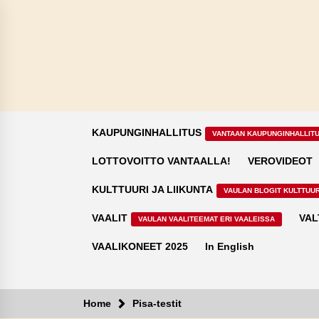
Skip
to
content
KAUPUNGINHALLITUS
VANTAAN KAUPUNGINHALLIT
LOTTOVOITTO VANTAALLA!
VEROVIDEOT
KULTTUURI JA LIIKUNTA
VAULAN BLOGIT KULTTUUR
VAALIT
VAL
VAULAN VAALITEEMAT ERI VAALEISSA
VAALIKONEET 2025
In English
Home
Pisa-testit