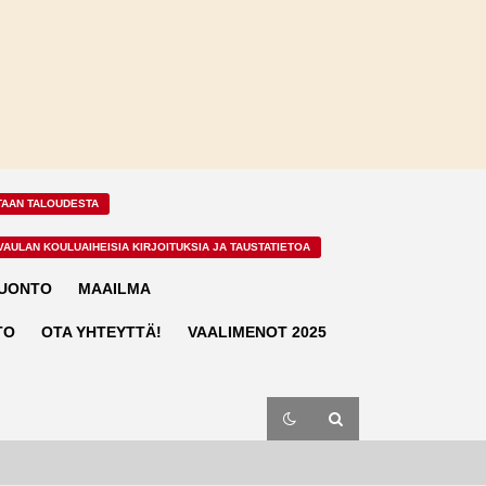
TAAN TALOUDESTA
VAULAN KOULUAIHEISIA KIRJOITUKSIA JA TAUSTATIETOA
LUONTO
MAAILMA
TO
OTA YHTEYTTÄ!
VAALIMENOT 2025