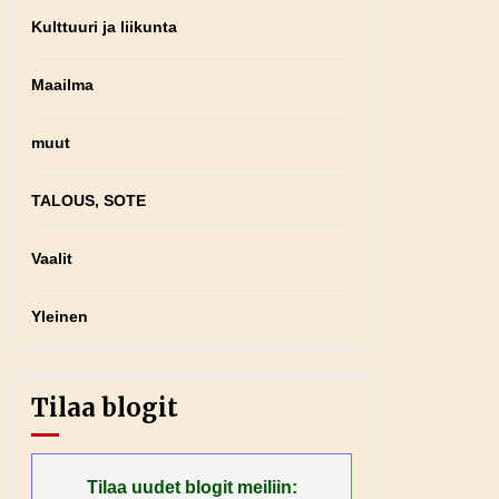
Kulttuuri ja liikunta
Maailma
muut
TALOUS, SOTE
Vaalit
Yleinen
Tilaa blogit
Tilaa uudet blogit meiliin: