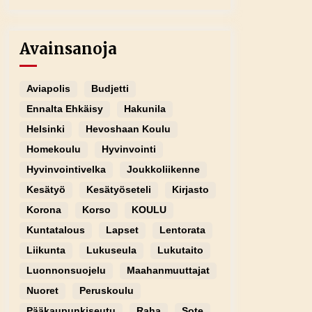
Avainsanoja
Aviapolis
Budjetti
Ennalta Ehkäisy
Hakunila
Helsinki
Hevoshaan Koulu
Homekoulu
Hyvinvointi
Hyvinvointivelka
Joukkoliikenne
Kesätyö
Kesätyöseteli
Kirjasto
Korona
Korso
KOULU
Kuntatalous
Lapset
Lentorata
Liikunta
Lukuseula
Lukutaito
Luonnonsuojelu
Maahanmuuttajat
Nuoret
Peruskoulu
Pääkaupunkiseutu
Raha
Sote