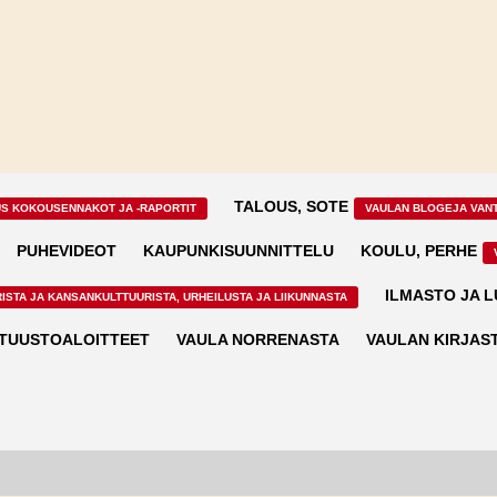
TALOUS, SOTE
US KOKOUSENNAKOT JA -RAPORTIT
VAULAN BLOGEJA VAN
PUHEVIDEOT
KAUPUNKISUUNNITTELU
KOULU, PERHE
ILMASTO JA 
ISTA JA KANSANKULTTUURISTA, URHEILUSTA JA LIIKUNNASTA
TUUSTOALOITTEET
VAULA NORRENASTA
VAULAN KIRJAS