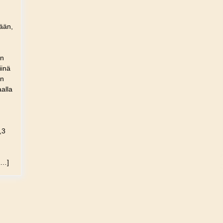
tään,
en
iinä
in
alla
,3
[…]