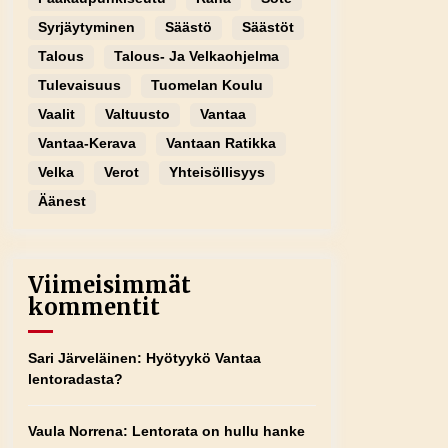
Syrjäytyminen
Säästö
Säästöt
Talous
Talous- Ja Velkaohjelma
Tulevaisuus
Tuomelan Koulu
Vaalit
Valtuusto
Vantaa
Vantaa-Kerava
Vantaan Ratikka
Velka
Verot
Yhteisöllisyys
Äänest
Viimeisimmät
kommentit
Sari Järveläinen
:
Hyötyykö Vantaa
lentoradasta?
Vaula Norrena
:
Lentorata on hullu hanke