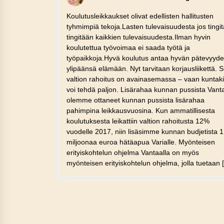
Koulutusleikkaukset olivat edellisten hallitusten
tyhmimpiä tekoja.Lasten tulevaisuudesta jos tingi
tingitään kaikkien tulevaisuudesta.Ilman hyvin
koulutettua työvoimaa ei saada työtä ja
työpaikkoja.Hyvä koulutus antaa hyvän pätevyyd
ylipäänsä elämään. Nyt tarvitaan korjausliikettä. S
valtion rahoitus on avainasemassa – vaan kuntak
voi tehdä paljon. Lisärahaa kunnan pussista Vanta
olemme ottaneet kunnan pussista lisärahaa
pahimpina leikkausvuosina. Kun ammatillisesta
koulutuksesta leikattiin valtion rahoitusta 12%
vuodelle 2017, niin lisäsimme kunnan budjetista 1
miljoonaa euroa hätäapua Varialle. Myönteisen
erityiskohtelun ohjelma Vantaalla on myös
myönteisen erityiskohtelun ohjelma, jolla tuetaan 