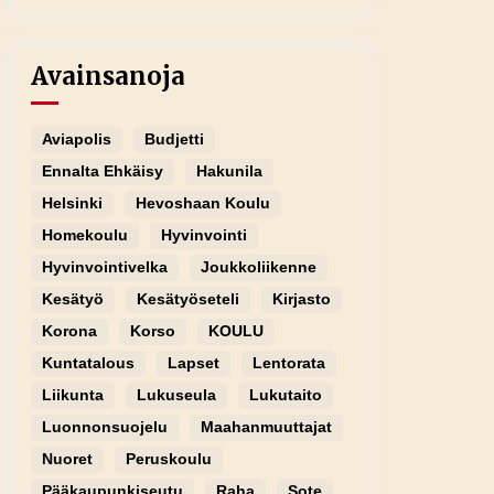
Avainsanoja
Aviapolis
Budjetti
Ennalta Ehkäisy
Hakunila
Helsinki
Hevoshaan Koulu
Homekoulu
Hyvinvointi
Hyvinvointivelka
Joukkoliikenne
Kesätyö
Kesätyöseteli
Kirjasto
Korona
Korso
KOULU
Kuntatalous
Lapset
Lentorata
Liikunta
Lukuseula
Lukutaito
Luonnonsuojelu
Maahanmuuttajat
Nuoret
Peruskoulu
Pääkaupunkiseutu
Raha
Sote