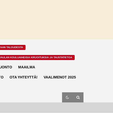
TAAN TALOUDESTA
VAULAN KOULUAIHEISIA KIRJOITUKSIA JA TAUSTATIETOA
LUONTO
MAAILMA
TO
OTA YHTEYTTÄ!
VAALIMENOT 2025