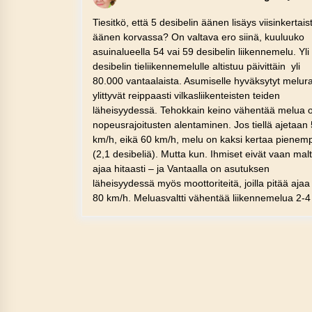
Tiesitkö, että 5 desibelin äänen lisäys viisinkertais
äänen korvassa? On valtava ero siinä, kuuluuko
asuinalueella 54 vai 59 desibelin liikennemelu. Yli
desibelin tieliikennemelulle altistuu päivittäin yli
80.000 vantaalaista. Asumiselle hyväksytyt melura
ylittyvät reippaasti vilkasliikenteisten teiden
läheisyydessä. Tehokkain keino vähentää melua ol
nopeusrajoitusten alentaminen. Jos tiellä ajetaan
km/h, eikä 60 km/h, melu on kaksi kertaa pienem
(2,1 desibeliä). Mutta kun. Ihmiset eivät vaan mal
ajaa hitaasti – ja Vantaalla on asutuksen
läheisyydessä myös moottoriteitä, joilla pitää ajaa 
80 km/h. Meluasvaltti vähentää liikennemelua 2-4