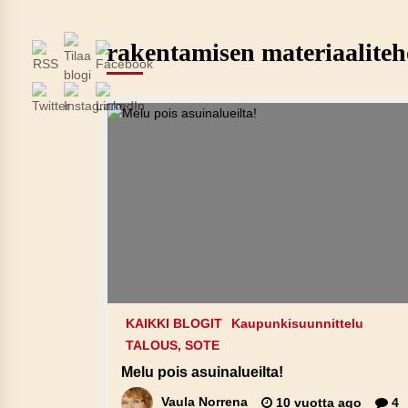
rakentamisen materiaalite
KAIKKI BLOGIT
Kaupunkisuunnittelu
TALOUS, SOTE
Melu pois asuinalueilta!
Vaula Norrena
10 vuotta ago
4