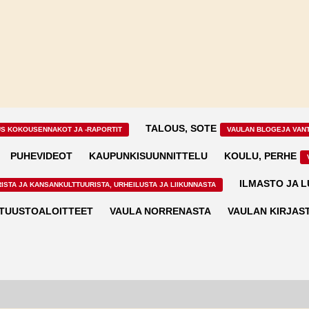
TALOUS, SOTE
US KOKOUSENNAKOT JA -RAPORTIT
VAULAN BLOGEJA VAN
PUHEVIDEOT
KAUPUNKISUUNNITTELU
KOULU, PERHE
ILMASTO JA 
ISTA JA KANSANKULTTUURISTA, URHEILUSTA JA LIIKUNNASTA
TUUSTOALOITTEET
VAULA NORRENASTA
VAULAN KIRJAS