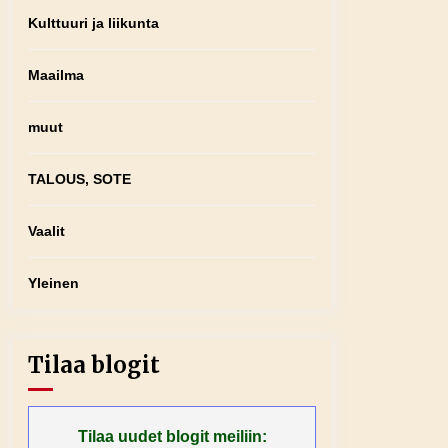
Kulttuuri ja liikunta
Maailma
muut
TALOUS, SOTE
Vaalit
Yleinen
Tilaa blogit
Tilaa uudet blogit meiliin: