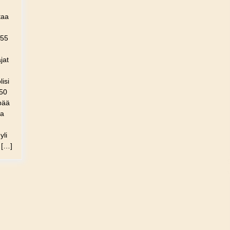
taa
 55
jat
isi
 50
pää
ta
yli
 […]