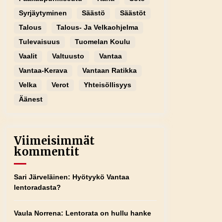
Syrjäytyminen
Säästö
Säästöt
Talous
Talous- Ja Velkaohjelma
Tulevaisuus
Tuomelan Koulu
Vaalit
Valtuusto
Vantaa
Vantaa-Kerava
Vantaan Ratikka
Velka
Verot
Yhteisöllisyys
Äänest
Viimeisimmät
kommentit
Sari Järveläinen
:
Hyötyykö Vantaa
lentoradasta?
Vaula Norrena
:
Lentorata on hullu hanke