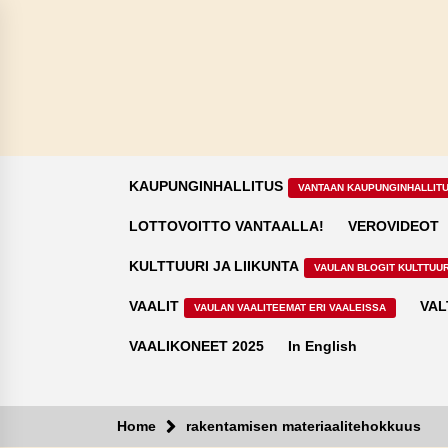
Skip
to
content
KAUPUNGINHALLITUS
VANTAAN KAUPUNGINHALLIT
LOTTOVOITTO VANTAALLA!
VEROVIDEOT
KULTTUURI JA LIIKUNTA
VAULAN BLOGIT KULTTUUR
VAALIT
VAL
VAULAN VAALITEEMAT ERI VAALEISSA
VAALIKONEET 2025
In English
Home
rakentamisen materiaalitehokkuus