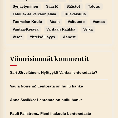
Syrjäytyminen
Säästö
Säästöt
Talous
Talous- Ja Velkaohjelma
Tulevaisuus
Tuomelan Koulu
Vaalit
Valtuusto
Vantaa
Vantaa-Kerava
Vantaan Ratikka
Velka
Verot
Yhteisöllisyys
Äänest
Viimeisimmät kommentit
Sari Järveläinen
:
Hyötyykö Vantaa lentoradasta?
Vaula Norrena
:
Lentorata on hullu hanke
Anna Savikko
:
Lentorata on hullu hanke
Pauli Fallstrom.
:
Pieni iltakoulu Lentoradasta