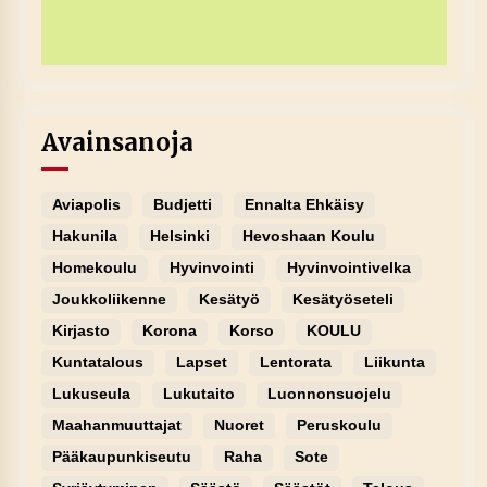
Avainsanoja
Aviapolis
Budjetti
Ennalta Ehkäisy
Hakunila
Helsinki
Hevoshaan Koulu
Homekoulu
Hyvinvointi
Hyvinvointivelka
Joukkoliikenne
Kesätyö
Kesätyöseteli
Kirjasto
Korona
Korso
KOULU
Kuntatalous
Lapset
Lentorata
Liikunta
Lukuseula
Lukutaito
Luonnonsuojelu
Maahanmuuttajat
Nuoret
Peruskoulu
Pääkaupunkiseutu
Raha
Sote