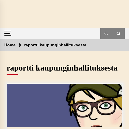
Skip
to
content
Home
raportti kaupunginhallituksesta
raportti kaupunginhallituksesta