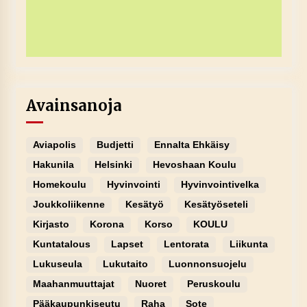
Avainsanoja
Aviapolis
Budjetti
Ennalta Ehkäisy
Hakunila
Helsinki
Hevoshaan Koulu
Homekoulu
Hyvinvointi
Hyvinvointivelka
Joukkoliikenne
Kesätyö
Kesätyöseteli
Kirjasto
Korona
Korso
KOULU
Kuntatalous
Lapset
Lentorata
Liikunta
Lukuseula
Lukutaito
Luonnonsuojelu
Maahanmuuttajat
Nuoret
Peruskoulu
Pääkaupunkiseutu
Raha
Sote