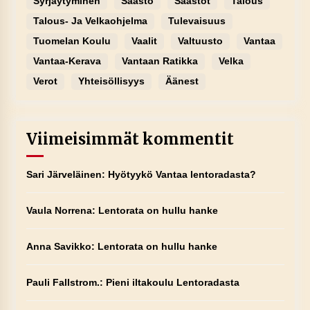
Syrjäytyminen
Säästö
Säästöt
Talous
Talous- Ja Velkaohjelma
Tulevaisuus
Tuomelan Koulu
Vaalit
Valtuusto
Vantaa
Vantaa-Kerava
Vantaan Ratikka
Velka
Verot
Yhteisöllisyys
Äänest
Viimeisimmät kommentit
Sari Järveläinen
:
Hyötyykö Vantaa lentoradasta?
Vaula Norrena
:
Lentorata on hullu hanke
Anna Savikko
:
Lentorata on hullu hanke
Pauli Fallstrom.
:
Pieni iltakoulu Lentoradasta