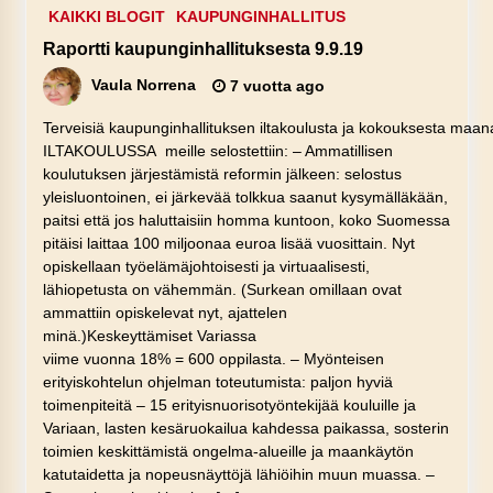
KAIKKI BLOGIT
KAUPUNGINHALLITUS
Raportti kaupunginhallituksesta 9.9.19
Vaula Norrena
7 vuotta ago
Terveisiä kaupunginhallituksen iltakoulusta ja kokouksesta maan
ILTAKOULUSSA meille selostettiin: – Ammatillisen
koulutuksen järjestämistä reformin jälkeen: selostus
yleisluontoinen, ei järkevää tolkkua saanut kysymälläkään,
paitsi että jos haluttaisiin homma kuntoon, koko Suomessa
pitäisi laittaa 100 miljoonaa euroa lisää vuosittain. Nyt
opiskellaan työelämäjohtoisesti ja virtuaalisesti,
lähiopetusta on vähemmän. (Surkean omillaan ovat
ammattiin opiskelevat nyt, ajattelen
minä.)Keskeyttämiset Variassa
viime vuonna 18% = 600 oppilasta. – Myönteisen
erityiskohtelun ohjelman toteutumista: paljon hyviä
toimenpiteitä – 15 erityisnuorisotyöntekijää kouluille ja
Variaan, lasten kesäruokailua kahdessa paikassa, sosterin
toimien keskittämistä ongelma-alueille ja maankäytön
katutaidetta ja nopeusnäyttöjä lähiöihin muun muassa. –