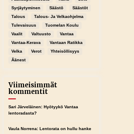
Syrjäytyminen
Säästö
Säästöt
Talous
Talous- Ja Velkaohjelma
Tulevaisuus
Tuomelan Koulu
Vaalit
Valtuusto
Vantaa
Vantaa-Kerava
Vantaan Ratikka
Velka
Verot
Yhteisöllisyys
Äänest
Viimeisimmät
kommentit
Sari Järveläinen
:
Hyötyykö Vantaa
lentoradasta?
Vaula Norrena
:
Lentorata on hullu hanke