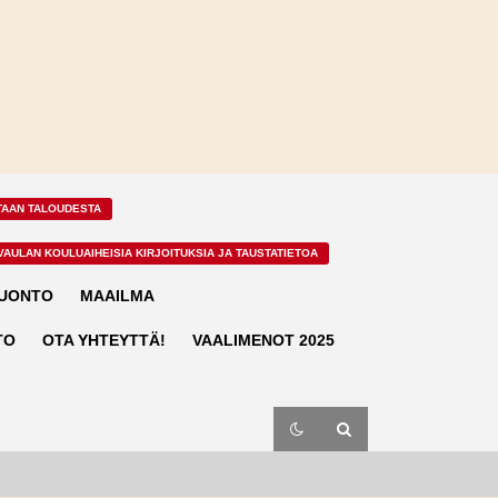
TAAN TALOUDESTA
VAULAN KOULUAIHEISIA KIRJOITUKSIA JA TAUSTATIETOA
LUONTO
MAAILMA
TO
OTA YHTEYTTÄ!
VAALIMENOT 2025