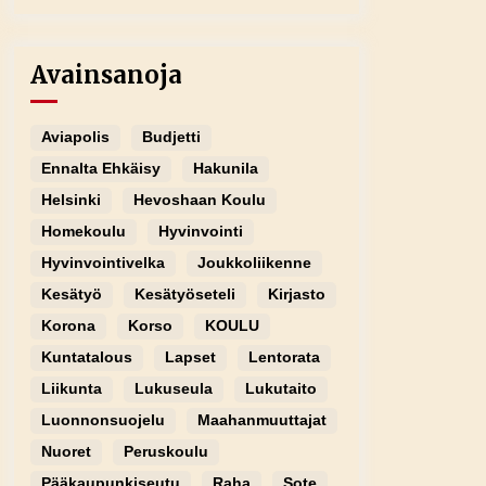
Avainsanoja
Aviapolis
Budjetti
Ennalta Ehkäisy
Hakunila
Helsinki
Hevoshaan Koulu
Homekoulu
Hyvinvointi
Hyvinvointivelka
Joukkoliikenne
Kesätyö
Kesätyöseteli
Kirjasto
Korona
Korso
KOULU
Kuntatalous
Lapset
Lentorata
Liikunta
Lukuseula
Lukutaito
Luonnonsuojelu
Maahanmuuttajat
Nuoret
Peruskoulu
Pääkaupunkiseutu
Raha
Sote