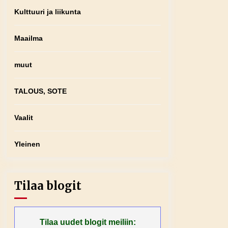
Kulttuuri ja liikunta
Maailma
muut
TALOUS, SOTE
Vaalit
Yleinen
Tilaa blogit
Tilaa uudet blogit meiliin: