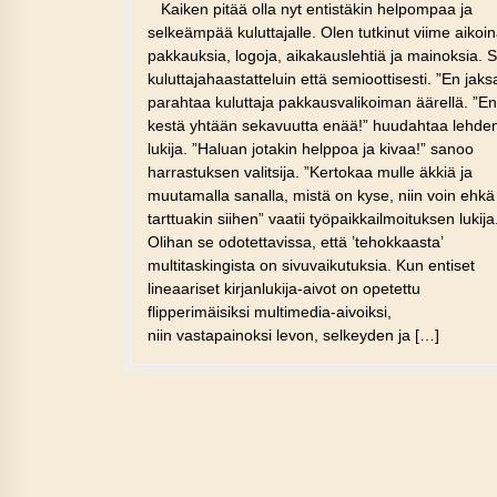
Kaiken pitää olla nyt entistäkin helpompaa ja
selkeämpää kuluttajalle. Olen tutkinut viime aikoi
pakkauksia, logoja, aikakauslehtiä ja mainoksia. 
kuluttajahaastatteluin että semioottisesti. ”En jaks
parahtaa kuluttaja pakkausvalikoiman äärellä. ”En
kestä yhtään sekavuutta enää!” huudahtaa lehde
lukija. ”Haluan jotakin helppoa ja kivaa!” sanoo
harrastuksen valitsija. ”Kertokaa mulle äkkiä ja
muutamalla sanalla, mistä on kyse, niin voin ehkä
tarttuakin siihen” vaatii työpaikkailmoituksen lukija
Olihan se odotettavissa, että ’tehokkaasta’
multitaskingista on sivuvaikutuksia. Kun entiset
lineaariset kirjanlukija-aivot on opetettu
flipperimäisiksi multimedia-aivoiksi,
niin vastapainoksi levon, selkeyden ja […]