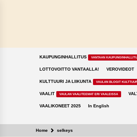
Skip
to
content
KAUPUNGINHALLITUS
VANTAAN KAUPUNGINHALLIT
LOTTOVOITTO VANTAALLA!
VEROVIDEOT
KULTTUURI JA LIIKUNTA
VAULAN BLOGIT KULTTUUR
VAALIT
VAL
VAULAN VAALITEEMAT ERI VAALEISSA
VAALIKONEET 2025
In English
Home
selkeys