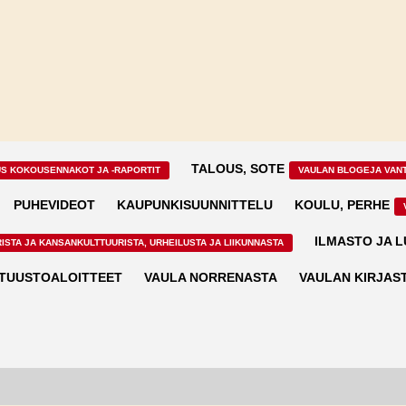
TALOUS, SOTE
US KOKOUSENNAKOT JA -RAPORTIT
VAULAN BLOGEJA VAN
PUHEVIDEOT
KAUPUNKISUUNNITTELU
KOULU, PERHE
ILMASTO JA 
ISTA JA KANSANKULTTUURISTA, URHEILUSTA JA LIIKUNNASTA
TUUSTOALOITTEET
VAULA NORRENASTA
VAULAN KIRJAS