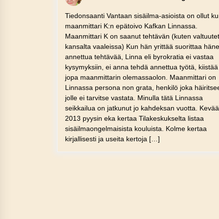
Tiedonsaanti Vantaan sisäilma-asioista on ollut ku
maanmittari K:n epätoivo Kafkan Linnassa.
Maanmittari K on saanut tehtävän (kuten valtuute
kansalta vaaleissa) Kun hän yrittää suorittaa häne
annettua tehtävää, Linna eli byrokratia ei vastaa
kysymyksiin, ei anna tehdä annettua työtä, kiistää
jopa maanmittarin olemassaolon. Maanmittari on
Linnassa persona non grata, henkilö joka häiritse
jolle ei tarvitse vastata. Minulla tätä Linnassa
seikkailua on jatkunut jo kahdeksan vuotta. Kevää
2013 pyysin eka kertaa Tilakeskukselta listaa
sisäilmaongelmaisista kouluista. Kolme kertaa
kirjallisesti ja useita kertoja […]