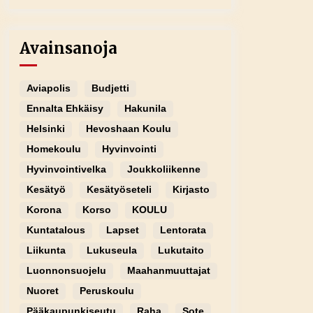
Avainsanoja
Aviapolis
Budjetti
Ennalta Ehkäisy
Hakunila
Helsinki
Hevoshaan Koulu
Homekoulu
Hyvinvointi
Hyvinvointivelka
Joukkoliikenne
Kesätyö
Kesätyöseteli
Kirjasto
Korona
Korso
KOULU
Kuntatalous
Lapset
Lentorata
Liikunta
Lukuseula
Lukutaito
Luonnonsuojelu
Maahanmuuttajat
Nuoret
Peruskoulu
Pääkaupunkiseutu
Raha
Sote