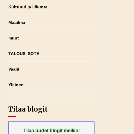
Kulttuuri ja liikunta
Maailma
muut
TALOUS, SOTE
Vaalit
Yleinen
Tilaa blogit
Tilaa uudet blogit meiliin: