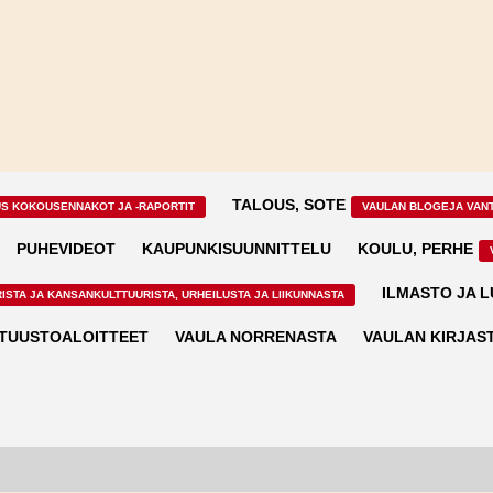
TALOUS, SOTE
US KOKOUSENNAKOT JA -RAPORTIT
VAULAN BLOGEJA VAN
PUHEVIDEOT
KAUPUNKISUUNNITTELU
KOULU, PERHE
ILMASTO JA 
ISTA JA KANSANKULTTUURISTA, URHEILUSTA JA LIIKUNNASTA
TUUSTOALOITTEET
VAULA NORRENASTA
VAULAN KIRJAS