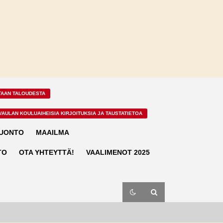
TAAN TALOUDESTA
VAULAN KOULUAIHEISIA KIRJOITUKSIA JA TAUSTATIETOA
LUONTO
MAAILMA
TO
OTA YHTEYTTÄ!
VAALIMENOT 2025