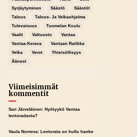
Syrjäytyminen
Säästö
Säästöt
Talous
Talous- Ja Velkaohjelma
Tulevaisuus
Tuomelan Koulu
Vaalit
Valtuusto
Vantaa
Vantaa-Kerava
Vantaan Ratikka
Velka
Verot
Yhteisöllisyys
Äänest
Viimeisimmät
kommentit
Sari Järveläinen
:
Hyötyykö Vantaa
lentoradasta?
Vaula Norrena
:
Lentorata on hullu hanke