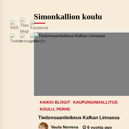
Simonkallion koulu
KAIKKI BLOGIT
KAUPUNGINHALLITUS
KOULU, PERHE
Tiedonsaantioikeus Kafkan Linnassa
Vaula Norrena
6 vuotta ago