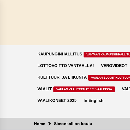
Skip
to
content
KAUPUNGINHALLITUS
VANTAAN KAUPUNGINHALLIT
LOTTOVOITTO VANTAALLA!
VEROVIDEOT
KULTTUURI JA LIIKUNTA
VAULAN BLOGIT KULTTUUR
VAALIT
VAL
VAULAN VAALITEEMAT ERI VAALEISSA
VAALIKONEET 2025
In English
Home
Simonkallion koulu