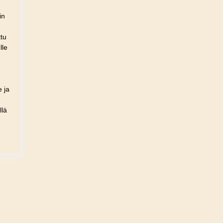
in
ttu
lle
e ja
llä