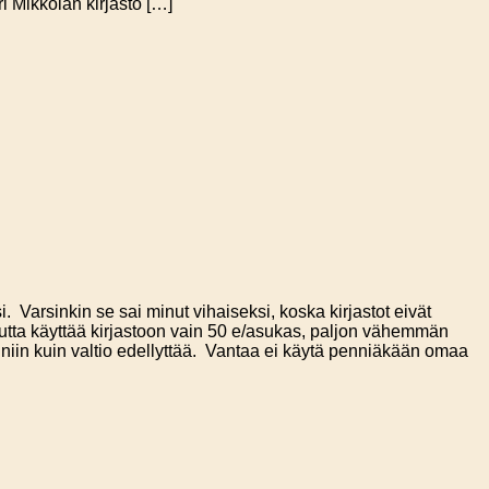
i Mikkolan kirjasto […]
Varsinkin se sai minut vihaiseksi, koska kirjastot eivät
utta käyttää kirjastoon vain 50 e/asukas, paljon vähemmän
, niin kuin valtio edellyttää. Vantaa ei käytä penniäkään omaa