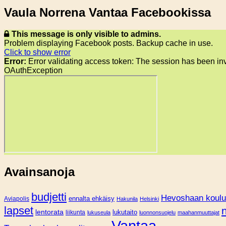
Vaula Norrena Vantaa Facebookissa
This message is only visible to admins.
Problem displaying Facebook posts. Backup cache in use.
Click to show error
Error:
Error validating access token: The session has been in
OAuthException
Avainsanoja
budjetti
Hevoshaan koulu
Aviapolis
ennalta ehkäisy
Hakunila
Helsinki
lapset
lentorata
lukutaito
liikunta
lukuseula
luonnonsuojelu
maahanmuuttajat
Vantaa