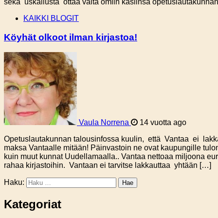
sekä uskallusta ottaa valta omiin käsiinsä opetuslautakunnan jä
KAIKKI BLOGIT
Köyhät olkoot ilman kirjastoa!
Vaula Norrena
14 vuotta ago
Opetuslautakunnan talousinfossa kuulin, että Vantaa ei lakkau
maksa Vantaalle mitään! Päinvastoin ne ovat kaupungille tulo
kuin muut kunnat Uudellamaalla.. Vantaa nettoaa miljoona euroa 
rahaa kirjastoihin. Vantaan ei tarvitse lakkauttaa yhtään […]
Haku:
Kategoriat