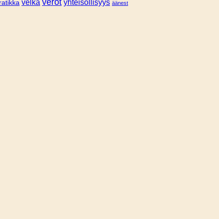
verot
velka
yhteisöllisyys
ratikka
äänest