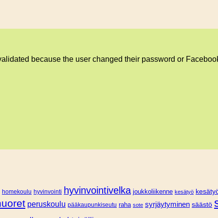
validated because the user changed their password or Facebook
hyvinvointivelka
joukkoliikenne
kesätyö
homekoulu
hyvinvointi
kesätyö
nuoret
peruskoulu
syrjäytyminen
säästö
pääkaupunkiseutu
raha
sote