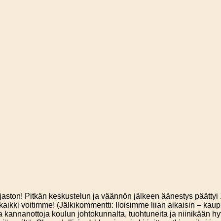
rjaston! Pitkän keskustelun ja väännön jälkeen äänestys päättyi 1
 kaikki voitimme! (Jälkikommentti: Iloisimme liian aikaisin – kau
 kannanottoja koulun johtokunnalta, tuohtuneita ja niinikään hyvi