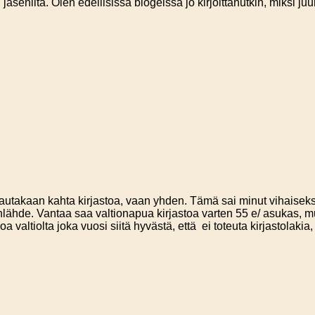
seniltä. Olen edellisissä blogeissa jo kirjoittanutkin, miksi juur
takaan kahta kirjastoa, vaan yhden. Tämä sai minut vihaiseksi. 
nlähde. Vantaa saa valtionapua kirjastoa varten 55 e/ asukas, m
valtiolta joka vuosi siitä hyvästä, että ei toteuta kirjastolakia