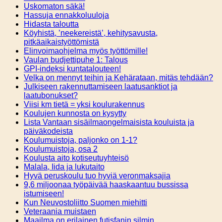
Uskomaton säkä!
Hassuja ennakkoluuloja
Hidasta taloutta
Köyhistä, ’neekereistä’, kehitysavusta,
pitkäaikaistyöttömistä
Elinvoimaohjelma myös työttömille!
Vaulan budjettipuhe 1: Talous
GPI-indeksi kuntatalouteen!
Velka on mennyt teihin ja Kehärataan, mitäs tehdään?
Julkiseen rakennuttamiseen laatusanktiot ja
laatubonukset?
Viisi km tietä = yksi koulurakennus
Koulujen kunnosta on kysytty
Lista Vantaan sisäilmaongelmaisista kouluista ja
päiväkodeista
Koulumuistoja, paljonko on 1-1?
Koulumuistoja, osa 2
Koulusta aito kotiseutuyhteisö
Malala, Iida ja lukutaito
Hyvä peruskoulu tuo hyviä veronmaksajia
9,6 miljoonaa työpäivää haaskaantuu bussissa
istumiseen!
Kun Neuvostoliitto Suomen miehitti
Veteraania muistaen
Maailma on erilainen futisfanin silmin