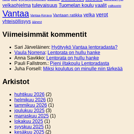
tulevaisuus
Tuomelan koulu
vaalit
velkaohjelma
valtuusto
Vantaa
verot
velka
Vantaan ratikka
Vantaa-Kerava
yhteisöllisyys
äänest
Viimeisimmät kommentit
Sari Järveläinen
:
Hyötyykö Vantaa lentoradasta?
Vaula Norrena
:
Lentorata on hullu hanke
Anna Savikko
:
Lentorata on hullu hanke
Pauli Fallstrom.
:
Pieni iltakoulu Lentoradasta
Juha Forsell
:
Miksi koulutus on minulle niin tärkeää
Arkistot
huhtikuu 2026
(2)
helmikuu 2026
(1)
tammikuu 2026
(1)
joulukuu 2025
(3)
marraskuu 2025
(1)
lokakuu 2025
(1)
syyskuu 2025
(1)
kesäkuu 2025
(2)