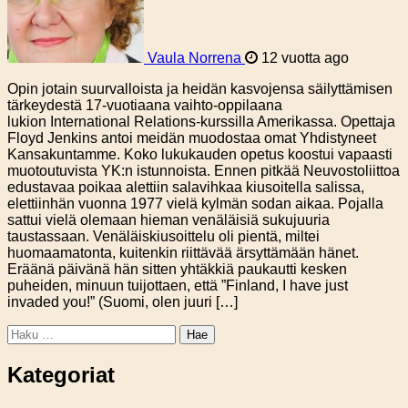
Vaula Norrena
12 vuotta ago
Opin jotain suurvalloista ja heidän kasvojensa säilyttämisen
tärkeydestä 17-vuotiaana vaihto-oppilaana
lukion International Relations-kurssilla Amerikassa. Opettaja
Floyd Jenkins antoi meidän muodostaa omat Yhdistyneet
Kansakuntamme. Koko lukukauden opetus koostui vapaasti
muotoutuvista YK:n istunnoista. Ennen pitkää Neuvostoliittoa
edustavaa poikaa alettiin salavihkaa kiusoitella salissa,
elettiinhän vuonna 1977 vielä kylmän sodan aikaa. Pojalla
sattui vielä olemaan hieman venäläisiä sukujuuria
taustassaan. Venäläiskiusoittelu oli pientä, miltei
huomaamatonta, kuitenkin riittävää ärsyttämään hänet.
Eräänä päivänä hän sitten yhtäkkiä paukautti kesken
puheiden, minuun tuijottaen, että ”Finland, I have just
invaded you!” (Suomi, olen juuri […]
Haku:
Kategoriat