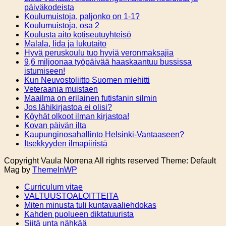
päiväkodeista
Koulumuistoja, paljonko on 1-1?
Koulumuistoja, osa 2
Koulusta aito kotiseutuyhteisö
Malala, Iida ja lukutaito
Hyvä peruskoulu tuo hyviä veronmaksajia
9,6 miljoonaa työpäivää haaskaantuu bussissa
istumiseen!
Kun Neuvostoliitto Suomen miehitti
Veteraania muistaen
Maailma on erilainen futisfanin silmin
Jos lähikirjastoa ei olisi?
Köyhät olkoot ilman kirjastoa!
Kovan päivän ilta
Kaupunginosahallinto Helsinki-Vantaaseen?
Itsekkyyden ilmapiiristä
Copyright Vaula Norrena All rights reserved Theme: Default
Mag by
ThemeInWP
Curriculum vitae
VALTUUSTOALOITTEITA
Miten minusta tuli kuntavaaliehdokas
Kahden puolueen diktatuurista
Siitä unta nähkää