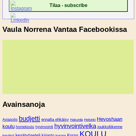
Vaula Norrena Vantaa Facebookissa
Avainsanoja
budjetti
Hevoshaan
Aviapolis
ennalta ehkäisy
Hakunila
Helsinki
hyvinvointivelka
koulu
joukkoliikenne
homekoulu
hyvinvointi
KOULU
Korso
kesätyöseteli
kirjasto
kesätyö
korona