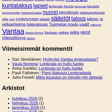
kuntatalous
lapset
lentorata
lukutaito
liikunta
lukuseula
nuoret
peruskoulu
pääkaupunkiseutu
luonnonsuojelu
maahanmuuttajat
säästöt
talous
syrjäytyminen
talous- ja
säästö
raha
sote
tulevaisuus
Tuomelan koulu
vaalit
velkaohjelma
valtuusto
Vantaa
verot
velka
Vantaan ratikka
Vantaa-Kerava
yhteisöllisyys
äänest
Viimeisimmät kommentit
Sari Järveläinen
:
Hyötyykö Vantaa lentoradasta?
Vaula Norrena
:
Lentorata on hullu hanke
Anna Savikko
:
Lentorata on hullu hanke
Pauli Fallstrom.
:
Pieni iltakoulu Lentoradasta
Juha Forsell
:
Miksi koulutus on minulle niin tärkeää
Arkistot
huhtikuu 2026
(2)
helmikuu 2026
(1)
tammikuu 2026
(1)