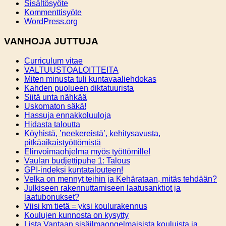
Sisältösyöte
Kommenttisyöte
WordPress.org
VANHOJA JUTTUJA
Curriculum vitae
VALTUUSTOALOITTEITA
Miten minusta tuli kuntavaaliehdokas
Kahden puolueen diktatuurista
Siitä unta nähkää
Uskomaton säkä!
Hassuja ennakkoluuloja
Hidasta taloutta
Köyhistä, ’neekereistä’, kehitysavusta,
pitkäaikaistyöttömistä
Elinvoimaohjelma myös työttömille!
Vaulan budjettipuhe 1: Talous
GPI-indeksi kuntatalouteen!
Velka on mennyt teihin ja Kehärataan, mitäs tehdään?
Julkiseen rakennuttamiseen laatusanktiot ja
laatubonukset?
Viisi km tietä = yksi koulurakennus
Koulujen kunnosta on kysytty
Lista Vantaan sisäilmaongelmaisista kouluista ja