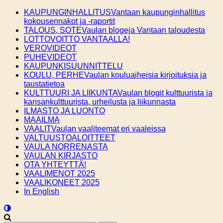
Skip
KAUPUNGINHALLITUS
Vantaan kaupunginhallitus
to
kokousennakot ja -raportit
content
TALOUS, SOTE
Vaulan blogeja Vantaan taloudesta
LOTTOVOITTO VANTAALLA!
VEROVIDEOT
PUHEVIDEOT
KAUPUNKISUUNNITTELU
KOULU, PERHE
Vaulan kouluaiheisia kirjoituksia ja
taustatietoa
KULTTUURI JA LIIKUNTA
Vaulan blogit kulttuurista ja
kansankulttuurista, urheilusta ja liikunnasta
ILMASTO JA LUONTO
MAAILMA
VAALIT
Vaulan vaaliteemat eri vaaleissa
VALTUUSTOALOITTEET
VAULA NORRENASTA
VAULAN KIRJASTO
OTA YHTEYTTÄ!
VAALIMENOT 2025
VAALIKONEET 2025
In English