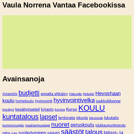
Vaula Norrena Vantaa Facebookissa
Avainsanoja
budjetti
Hevoshaan
Aviapolis
ennalta ehkäisy
Hakunila
Helsinki
hyvinvointivelka
koulu
joukkoliikenne
homekoulu
hyvinvointi
KOULU
Korso
kesätyöseteli
kirjasto
kesätyö
korona
kuntatalous
lapset
lentorata
lukutaito
liikunta
lukuseula
nuoret
peruskoulu
pääkaupunkiseutu
luonnonsuojelu
maahanmuuttajat
säästöt
talous
syrjäytyminen
talous- ja
säästö
raha
sote