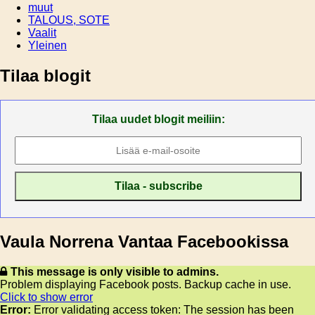
muut
TALOUS, SOTE
Vaalit
Yleinen
Tilaa blogit
Tilaa uudet blogit meiliin:
Vaula Norrena Vantaa Facebookissa
This message is only visible to admins.
Problem displaying Facebook posts. Backup cache in use.
Click to show error
Error:
Error validating access token: The session has been