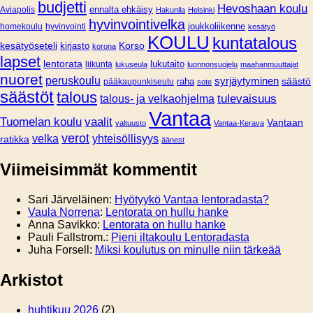
budjetti
Hevoshaan koulu
Aviapolis
ennalta ehkäisy
Hakunila
Helsinki
hyvinvointivelka
joukkoliikenne
homekoulu
hyvinvointi
kesätyö
KOULU
kuntatalous
Korso
kesätyöseteli
kirjasto
korona
lapset
lentorata
lukutaito
liikunta
lukuseula
luonnonsuojelu
maahanmuuttajat
nuoret
peruskoulu
syrjäytyminen
säästö
pääkaupunkiseutu
raha
sote
säästöt
talous
tulevaisuus
talous- ja velkaohjelma
Vantaa
Tuomelan koulu
vaalit
Vantaan
valtuusto
Vantaa-Kerava
verot
velka
yhteisöllisyys
ratikka
äänest
Viimeisimmät kommentit
Sari Järveläinen
:
Hyötyykö Vantaa lentoradasta?
Vaula Norrena
:
Lentorata on hullu hanke
Anna Savikko
:
Lentorata on hullu hanke
Pauli Fallstrom.
:
Pieni iltakoulu Lentoradasta
Juha Forsell
:
Miksi koulutus on minulle niin tärkeää
Arkistot
huhtikuu 2026
(2)