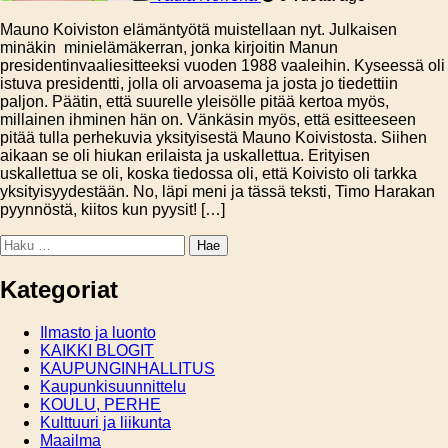
Mauno Koiviston elämäntyötä muistellaan nyt. Julkaisen
minäkin minielämäkerran, jonka kirjoitin Manun
presidentinvaaliesitteeksi vuoden 1988 vaaleihin. Kyseessä oli
istuva presidentti, jolla oli arvoasema ja josta jo tiedettiin
paljon. Päätin, että suurelle yleisölle pitää kertoa myös,
millainen ihminen hän on. Vänkäsin myös, että esitteeseen
pitää tulla perhekuvia yksityisestä Mauno Koivistosta. Siihen
aikaan se oli hiukan erilaista ja uskallettua. Erityisen
uskallettua se oli, koska tiedossa oli, että Koivisto oli tarkka
yksityisyydestään. No, läpi meni ja tässä teksti, Timo Harakan
pyynnöstä, kiitos kun pyysit! […]
Haku:
Kategoriat
Ilmasto ja luonto
KAIKKI BLOGIT
KAUPUNGINHALLITUS
Kaupunkisuunnittelu
KOULU, PERHE
Kulttuuri ja liikunta
Maailma