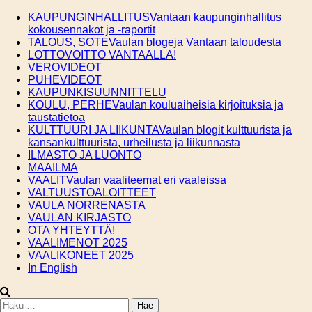
Skip
KAUPUNGINHALLITUS
Vantaan kaupunginhallitus
to
kokousennakot ja -raportit
content
TALOUS, SOTE
Vaulan blogeja Vantaan taloudesta
LOTTOVOITTO VANTAALLA!
VEROVIDEOT
PUHEVIDEOT
KAUPUNKISUUNNITTELU
KOULU, PERHE
Vaulan kouluaiheisia kirjoituksia ja
taustatietoa
KULTTUURI JA LIIKUNTA
Vaulan blogit kulttuurista ja
kansankulttuurista, urheilusta ja liikunnasta
ILMASTO JA LUONTO
MAAILMA
VAALIT
Vaulan vaaliteemat eri vaaleissa
VALTUUSTOALOITTEET
VAULA NORRENASTA
VAULAN KIRJASTO
OTA YHTEYTTÄ!
VAALIMENOT 2025
VAALIKONEET 2025
In English
Haku: