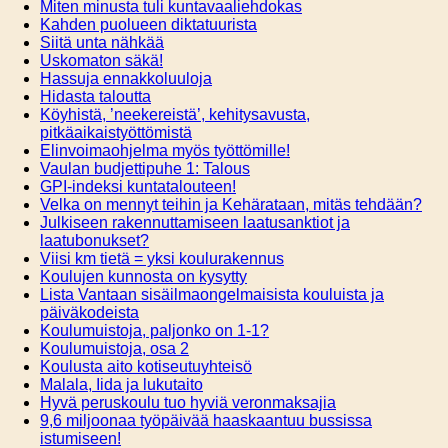
Miten minusta tuli kuntavaaliehdokas
Kahden puolueen diktatuurista
Siitä unta nähkää
Uskomaton säkä!
Hassuja ennakkoluuloja
Hidasta taloutta
Köyhistä, ’neekereistä’, kehitysavusta,
pitkäaikaistyöttömistä
Elinvoimaohjelma myös työttömille!
Vaulan budjettipuhe 1: Talous
GPI-indeksi kuntatalouteen!
Velka on mennyt teihin ja Kehärataan, mitäs tehdään?
Julkiseen rakennuttamiseen laatusanktiot ja
laatubonukset?
Viisi km tietä = yksi koulurakennus
Koulujen kunnosta on kysytty
Lista Vantaan sisäilmaongelmaisista kouluista ja
päiväkodeista
Koulumuistoja, paljonko on 1-1?
Koulumuistoja, osa 2
Koulusta aito kotiseutuyhteisö
Malala, Iida ja lukutaito
Hyvä peruskoulu tuo hyviä veronmaksajia
9,6 miljoonaa työpäivää haaskaantuu bussissa
istumiseen!