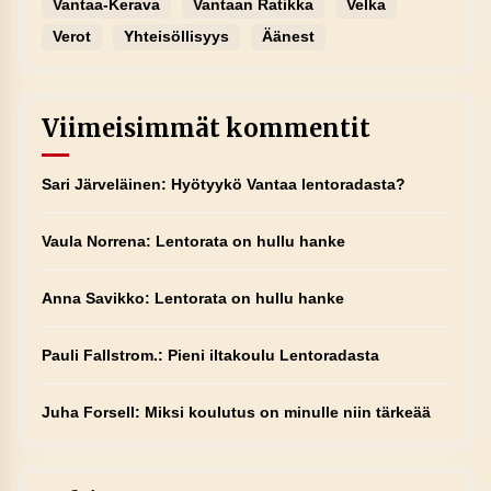
Vantaa-Kerava
Vantaan Ratikka
Velka
Verot
Yhteisöllisyys
Äänest
Viimeisimmät kommentit
Sari Järveläinen
:
Hyötyykö Vantaa lentoradasta?
Vaula Norrena
:
Lentorata on hullu hanke
Anna Savikko
:
Lentorata on hullu hanke
Pauli Fallstrom.
:
Pieni iltakoulu Lentoradasta
Juha Forsell
:
Miksi koulutus on minulle niin tärkeää