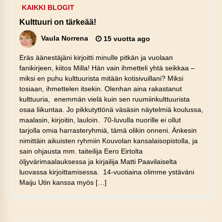
KAIKKI BLOGIT
Kulttuuri on tärkeää!
Vaula Norrena
15 vuotta ago
Eräs äänestäjäni kirjoitti minulle pitkän ja vuolaan
fanikirjeen, kiitos Milla! Hän vain ihmetteli yhtä seikkaa –
miksi en puhu kulttuurista mitään kotisivuillani? Miksi
tosiaan, ihmettelen itsekin. Olenhan aina rakastanut
kulttuuria, enemmän vielä kuin sen ruumiinkulttuurista
osaa liikuntaa. Jo pikkutyttönä väsäsin näytelmiä koulussa,
maalasin, kirjoitin, lauloin. 70-luvulla nuorille ei ollut
tarjolla omia harrasteryhmiä, tämä olikin onneni. Änkesin
nimittäin aikuisten ryhmiin Kouvolan kansalaisopistolla, ja
sain ohjausta mm. taiteilija Eero Eirtolta
öljyvärimaalauksessa ja kirjailija Matti Paavilaiselta
luovassa kirjoittamisessa. 14-vuotiaina olimme ystäväni
Maiju Utin kanssa myös […]