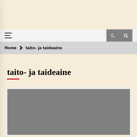
Skip
to
content
Home
taito- ja taideaine
taito- ja taideaine