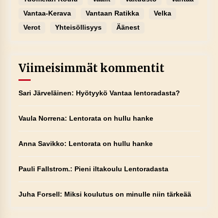
Vantaa-Kerava
Vantaan Ratikka
Velka
Verot
Yhteisöllisyys
Äänest
Viimeisimmät kommentit
Sari Järveläinen
:
Hyötyykö Vantaa lentoradasta?
Vaula Norrena
:
Lentorata on hullu hanke
Anna Savikko
:
Lentorata on hullu hanke
Pauli Fallstrom.
:
Pieni iltakoulu Lentoradasta
Juha Forsell
:
Miksi koulutus on minulle niin tärkeää