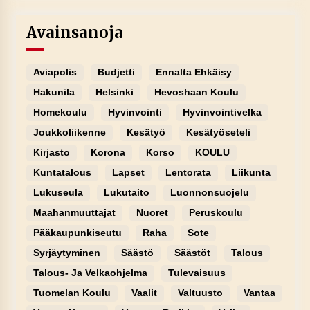
Avainsanoja
Aviapolis
Budjetti
Ennalta Ehkäisy
Hakunila
Helsinki
Hevoshaan Koulu
Homekoulu
Hyvinvointi
Hyvinvointivelka
Joukkoliikenne
Kesätyö
Kesätyöseteli
Kirjasto
Korona
Korso
KOULU
Kuntatalous
Lapset
Lentorata
Liikunta
Lukuseula
Lukutaito
Luonnonsuojelu
Maahanmuuttajat
Nuoret
Peruskoulu
Pääkaupunkiseutu
Raha
Sote
Syrjäytyminen
Säästö
Säästöt
Talous
Talous- Ja Velkaohjelma
Tulevaisuus
Tuomelan Koulu
Vaalit
Valtuusto
Vantaa