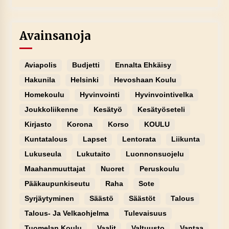
Avainsanoja
Aviapolis
Budjetti
Ennalta Ehkäisy
Hakunila
Helsinki
Hevoshaan Koulu
Homekoulu
Hyvinvointi
Hyvinvointivelka
Joukkoliikenne
Kesätyö
Kesätyöseteli
Kirjasto
Korona
Korso
KOULU
Kuntatalous
Lapset
Lentorata
Liikunta
Lukuseula
Lukutaito
Luonnonsuojelu
Maahanmuuttajat
Nuoret
Peruskoulu
Pääkaupunkiseutu
Raha
Sote
Syrjäytyminen
Säästö
Säästöt
Talous
Talous- Ja Velkaohjelma
Tulevaisuus
Tuomelan Koulu
Vaalit
Valtuusto
Vantaa