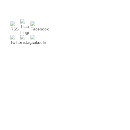
tarina
muut
Näin markkinointi vaikuttaa
Vaula Norrena
15 vuotta ago